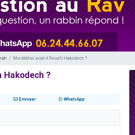
de donner son Maasser
viennent de nous rejoindre sur WhatsApp
viennent de nous rejoindre sur WhatsApp
ient de donner son Maasser
viennent de nous rejoindre sur WhatsApp
orah
Mordékhaï avait-il Roua'h Hakodech ?
'h Hakodech ?
Envoyer
WhatsApp