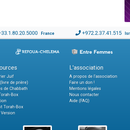
+33.1.80.20.5000
+972.2.37.41.515
France
Is
ources
L'association
ier Juif
A propos de l'association
(livre de prière)
Faire un don !
es de Chabbath
Mentions légales
 Torah-Box
Nous contacter
tion
Aide (FAQ)
t Torah-Box
 Version