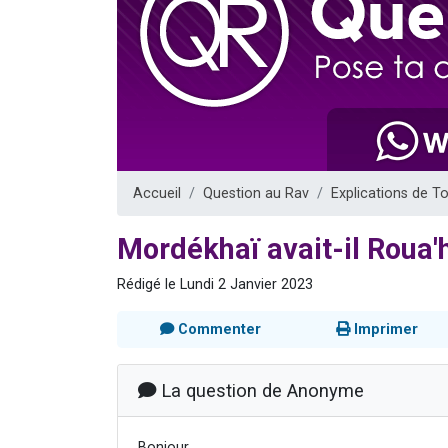
Dovan vient 
2 personnes 
2 personnes 
Malgorzata v
3 personnes 
Accueil
Question au Rav
Explications de T
Mordékhaï avait-il Roua
Rédigé le Lundi 2 Janvier 2023
Commenter
Imprimer
La question de Anonyme
Bonjour,