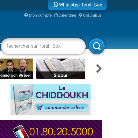
WhatsApp Torah-Box
Mon compte
Calendrier
Columbus
re
vertissements
Livres
Rabbanim
travers le temps
 leur maman
...