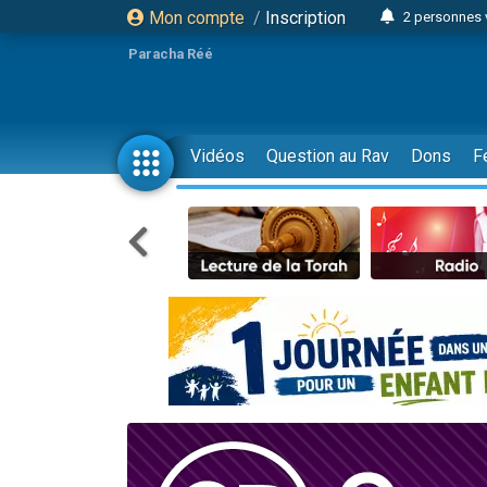
Mon compte
/
Inscription
2 personnes 
3 personnes 
Paracha Réé
2 nouvel
8 personn
4 personn
Vidéos
Question au Rav
Dons
F
Nouvelle émis
61 personnes
39 perso
Il reste 
Ariel vient 
Nathaniel vi
6 personn
2 personn
10 personnes
Il reste 