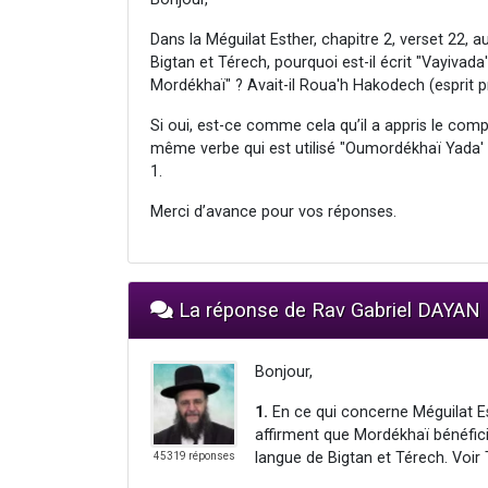
Dans la Méguilat Esther, chapitre 2, verset 2
Bigtan et Térech, pourquoi est-il écrit "Vayiva
Mordékhaï" ? Avait-il Roua'h Hakodech (esprit p
Si oui, est-ce comme cela qu’il a appris le compl
même verbe qui est utilisé "Oumordékhaï Yada' E
1.
Merci d’avance pour vos réponses.
La réponse de Rav Gabriel DAYAN
Bonjour,
1.
En ce qui concerne Méguilat Es
affirment que Mordékhaï bénéfic
langue de Bigtan et Térech. Voi
45319 réponses