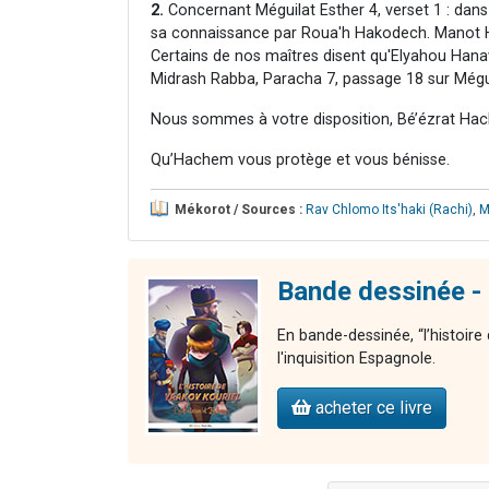
2.
Concernant Méguilat Esther 4, verset 1 : dans 
sa connaissance par Roua'h Hakodech. Manot Hal
Certains de nos maîtres disent qu'Elyahou Hanavi
Midrash Rabba, Paracha 7, passage 18 sur Mégui
Nous sommes à votre disposition, Bé’ézrat Hac
Qu’Hachem vous protège et vous bénisse.
Mékorot / Sources :
Rav Chlomo Its'haki (Rachi)
,
M
Bande dessinée - 
En bande-dessinée, “l’histoire
l'inquisition Espagnole.
acheter ce livre