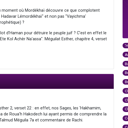
2, au moment où Mordékhaï découvre ce que complotent
da' Hadavar Lémordékhaï" et non pas "Vayichma'
rophétique) ?
ot d’Haman pour détruire le peuple juif ? C’est en effet le
te Kol Achèr Na'assa". Méguilat Esther, chapitre 4, verset
'
A
B
B
B
C
C
ther 2, verset 22 : en effet, nos Sages, les 'Hakhamim,
C
ia de Roua'h Hakodech lui ayant permis de comprendre la
C
r Talmud Méguila 7a et commentaire de Rachi.
C