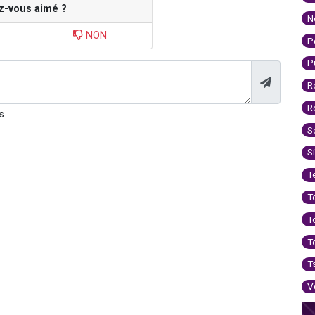
z-vous aimé ?
N
NON
P
P
R
R
s
S
S
T
T
T
T
T
V