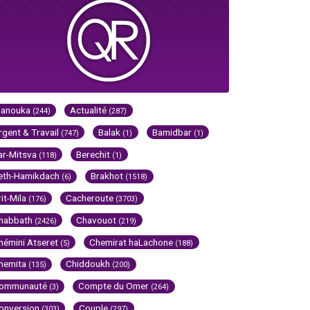
Hanouka
Actualité
(244)
(287)
rgent & Travail
Balak
Bamidbar
(747)
(1)
(1)
ar-Mitsva
Berechit
(118)
(1)
eth-Hamikdach
Brakhot
(6)
(1518)
rit-Mila
Cacheroute
(176)
(3703)
habbath
Chavouot
(2426)
(219)
hémini Atseret
Chemirat haLachone
(5)
(188)
hemita
Chiddoukh
(135)
(200)
ommunauté
Compte du Omer
(3)
(264)
onversion
Couple
(303)
(297)