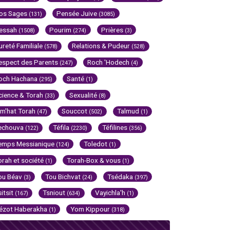
os Sages
Pensée Juive
(131)
(3085)
essah
Pourim
Prières
(1508)
(274)
(3)
ureté Familiale
Relations & Pudeur
(578)
(528)
espect des Parents
Roch 'Hodech
(247)
(4)
och Hachana
Santé
(295)
(1)
cience & Torah
Sexualité
(33)
(8)
im'hat Torah
Souccot
Talmud
(47)
(502)
(1)
echouva
Téfila
Téfilines
(122)
(2230)
(356)
emps Messianique
Toledot
(124)
(1)
orah et société
Torah-Box & vous
(1)
(1)
ou Béav
Tou Bichvat
Tsédaka
(3)
(24)
(397)
sitsit
Tsniout
Vayichla'h
(167)
(634)
(1)
ézot Haberakha
Yom Kippour
(1)
(318)