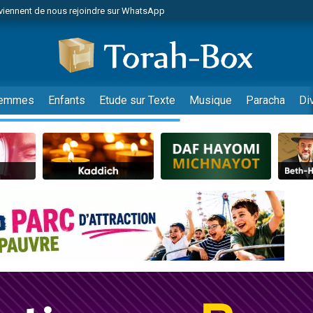
viennent de nous rejoindre sur WhatsApp
viennent de nous rejoindre sur WhatsApp
les musiques dans Torah-Box Music
es viennent de faire un don pour Tsédaka : pauvres d'Israel
es viennent de faire un don pour Diane, 80 ans, dans un appartement insalub
emmes
Enfants
Etude sur Texte
Musique
Paracha
Di
sion radio : Visions de grandeur n°104 : Le Chabbath et le Birkat Hamazone à 
 viennent de demander une bénédiction
nnes viennent de faire un don pour Sauvez la jambe de Yohan
49 places pour étudier en groupe sur Zoom
de donner son Maasser
ent de donner son Maasser
es viennent de faire un don pour 5 enfants déjà orphelins risquent de perdre
es viennent de faire un don pour Reloger Rivka, 6 enfants, victime de violences
 viennent de demander une bénédiction
49 places pour étudier en groupe sur Zoom