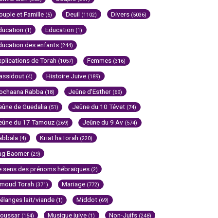
ouple et Famille
Deuil
Divers
(5)
(1102)
(5036)
ducation
Education
(1)
(1)
ducation des enfants
(244)
xplications de Torah
Femmes
(1057)
(316)
assidout
Histoire Juive
(4)
(189)
ochaana Rabba
Jeûne d'Esther
(18)
(69)
eûne de Guedalia
Jeûne du 10 Tévet
(51)
(74)
eûne du 17 Tamouz
Jeûne du 9 Av
(269)
(574)
abbala
Kriat haTorah
(4)
(220)
ag Baomer
(29)
e sens des prénoms hébraïques
(2)
imoud Torah
Mariage
(371)
(772)
élanges lait/viande
Middot
(1)
(69)
oussar
Musique juive
Non-Juifs
(154)
(1)
(248)