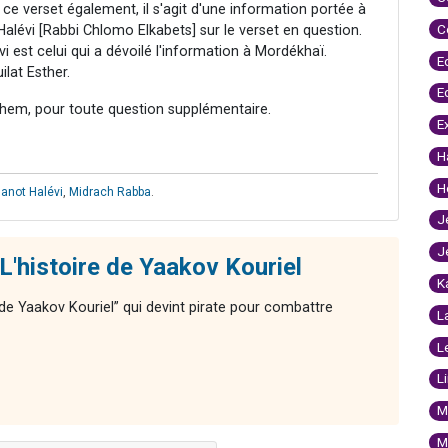
ce verset également, il s'agit d'une information portée à
C
évi [Rabbi Chlomo Elkabets] sur le verset en question.
 est celui qui a dévoilé l'information à Mordékhaï.
E
lat Esther.
E
hem, pour toute question supplémentaire.
E
H
H
anot Halévi
,
Midrach Rabba
.
J
J
L'histoire de Yaakov Kouriel
K
 de Yaakov Kouriel” qui devint pirate pour combattre
L
L
L
M
M