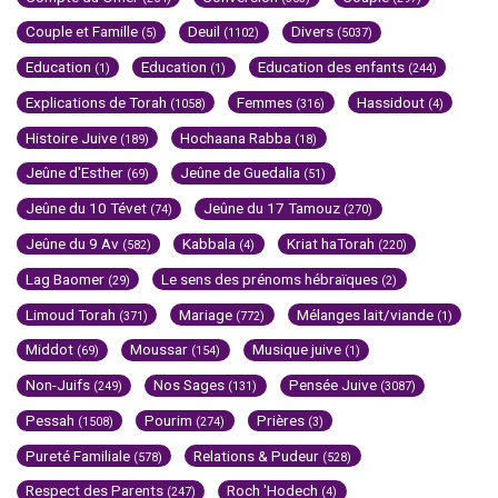
Couple et Famille
Deuil
Divers
(5)
(1102)
(5037)
Education
Education
Education des enfants
(1)
(1)
(244)
Explications de Torah
Femmes
Hassidout
(1058)
(316)
(4)
Histoire Juive
Hochaana Rabba
(189)
(18)
Jeûne d'Esther
Jeûne de Guedalia
(69)
(51)
Jeûne du 10 Tévet
Jeûne du 17 Tamouz
(74)
(270)
Jeûne du 9 Av
Kabbala
Kriat haTorah
(582)
(4)
(220)
Lag Baomer
Le sens des prénoms hébraïques
(29)
(2)
Limoud Torah
Mariage
Mélanges lait/viande
(371)
(772)
(1)
Middot
Moussar
Musique juive
(69)
(154)
(1)
Non-Juifs
Nos Sages
Pensée Juive
(249)
(131)
(3087)
Pessah
Pourim
Prières
(1508)
(274)
(3)
Pureté Familiale
Relations & Pudeur
(578)
(528)
Respect des Parents
Roch 'Hodech
(247)
(4)