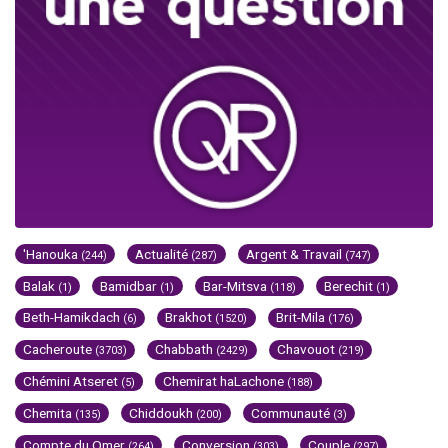
'Hanouka
Actualité
Argent & Travail
(244)
(287)
(747)
Balak
Bamidbar
Bar-Mitsva
Berechit
(1)
(1)
(118)
(1)
Beth-Hamikdach
Brakhot
Brit-Mila
(6)
(1520)
(176)
Cacheroute
Chabbath
Chavouot
(3703)
(2429)
(219)
Chémini Atseret
Chemirat haLachone
(5)
(188)
Chemita
Chiddoukh
Communauté
(135)
(200)
(3)
Compte du Omer
Conversion
Couple
(264)
(303)
(297)