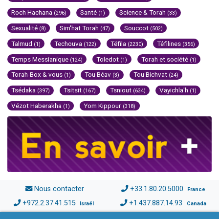
Roch Hachana
Santé
Science & Torah
(296)
(1)
(33)
Sexualité
Sim'hat Torah
Souccot
(8)
(47)
(502)
Talmud
Techouva
Téfila
Téfilines
(1)
(122)
(2230)
(356)
Temps Messianique
Toledot
Torah et société
(124)
(1)
(1)
Torah-Box & vous
Tou Béav
Tou Bichvat
(1)
(3)
(24)
Tsédaka
Tsitsit
Tsniout
Vayichla'h
(397)
(167)
(634)
(1)
Vézot Haberakha
Yom Kippour
(1)
(318)
Nous contacter
+33.1.80.20.5000
France
+972.2.37.41.515
+1.437.887.14.93
Israël
Canada