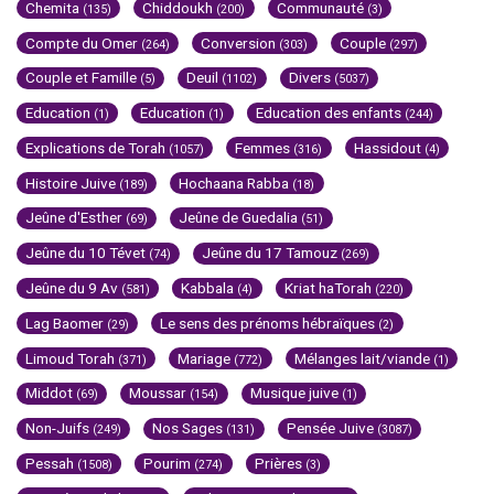
Chemita
Chiddoukh
Communauté
(135)
(200)
(3)
Compte du Omer
Conversion
Couple
(264)
(303)
(297)
Couple et Famille
Deuil
Divers
(5)
(1102)
(5037)
Education
Education
Education des enfants
(1)
(1)
(244)
Explications de Torah
Femmes
Hassidout
(1057)
(316)
(4)
Histoire Juive
Hochaana Rabba
(189)
(18)
Jeûne d'Esther
Jeûne de Guedalia
(69)
(51)
Jeûne du 10 Tévet
Jeûne du 17 Tamouz
(74)
(269)
Jeûne du 9 Av
Kabbala
Kriat haTorah
(581)
(4)
(220)
Lag Baomer
Le sens des prénoms hébraïques
(29)
(2)
Limoud Torah
Mariage
Mélanges lait/viande
(371)
(772)
(1)
Middot
Moussar
Musique juive
(69)
(154)
(1)
Non-Juifs
Nos Sages
Pensée Juive
(249)
(131)
(3087)
Pessah
Pourim
Prières
(1508)
(274)
(3)