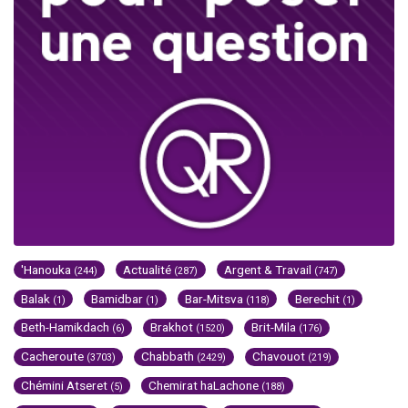
'Hanouka
Actualité
Argent & Travail
(244)
(287)
(747)
Balak
Bamidbar
Bar-Mitsva
Berechit
(1)
(1)
(118)
(1)
Beth-Hamikdach
Brakhot
Brit-Mila
(6)
(1520)
(176)
Cacheroute
Chabbath
Chavouot
(3703)
(2429)
(219)
Chémini Atseret
Chemirat haLachone
(5)
(188)