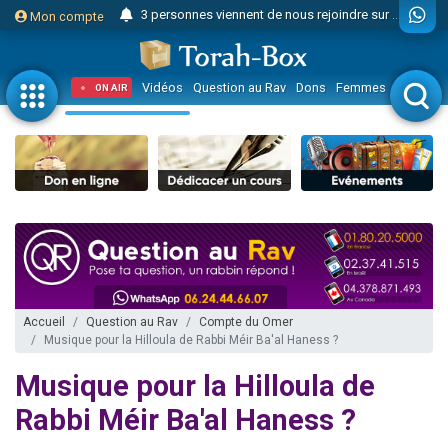
3 personnes viennent de nous rejoindre sur WhatsApp
Mon compte
Odaya vient de donner son Maasser
3 personnes viennent de faire un don pour 5 jours de vacances aux Orphelins
Vidéos
Question au Rav
Dons
Femmes
Enfants
ON AIR
3 personnes viennent de faire un don pour Diane, 80 ans, dans un appartement insalubre
2 personnes viennent de nous rejoindre sur WhatsApp
13 personnes viennent de demander une bénédiction
30 personnes viennent de faire un don pour Sauvez la jambe de Yohan
Il reste 49 places pour étudier en groupe sur Zoom
12 nouvelles musiques dans Torah-Box Music
3 personnes viennent de nous rejoindre sur WhatsApp
2 personnes viennent de nous rejoindre sur WhatsApp
Accueil
Question au Rav
Compte du Omer
Musique pour la Hilloula de Rabbi Méir Ba'al Haness ?
2 nouvelles musiques dans Torah-Box Music
3 personnes viennent de nous rejoindre sur WhatsApp
Musique pour la Hilloula de
8 personnes viennent de faire un don pour Tsédaka : pauvres d'Israel
Rabbi Méir Ba'al Haness ?
Nouvelle émission radio : Visions de grandeur n°104 : Le Chabbath et le Birkat Hamazone à travers le temps