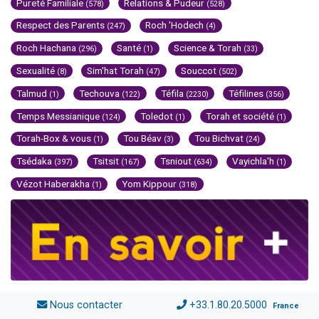
Pureté Familiale
Relations & Pudeur
(578)
(528)
Respect des Parents
Roch 'Hodech
(247)
(4)
Roch Hachana
Santé
Science & Torah
(296)
(1)
(33)
Sexualité
Sim'hat Torah
Souccot
(8)
(47)
(502)
Talmud
Techouva
Téfila
Téfilines
(1)
(122)
(2230)
(356)
Temps Messianique
Toledot
Torah et société
(124)
(1)
(1)
Torah-Box & vous
Tou Béav
Tou Bichvat
(1)
(3)
(24)
Tsédaka
Tsitsit
Tsniout
Vayichla'h
(397)
(167)
(634)
(1)
Vézot Haberakha
Yom Kippour
(1)
(318)
Nous contacter
+33.1.80.20.5000
France