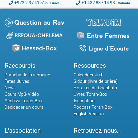
+972.2.37.41.515
+1.437.887.14.93
Israël
Canada
Raccourcis
Ressources
Paracha de la semaine
Calendrier Juif
Fêtes Juives
Sidour (livre de prière)
News
Horaires de Chabbath
Cours Mp3-Vidéo
Livres Torah-Box
Yéchiva Torah-Box
Inscription
Dédicacer un cours
Podcast Torah-Box
English Version
L'association
Retrouvez-nous...