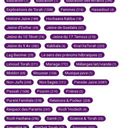
Education
Education
Education des enfants
(1)
(1)
(244)
Explications de Torah
Femmes
Hassidout
(1058)
(316)
(4)
Histoire Juive
Hochaana Rabba
(189)
(18)
Jeûne d'Esther
Jeûne de Guedalia
(69)
(51)
Jeûne du 10 Tévet
Jeûne du 17 Tamouz
(74)
(270)
Jeûne du 9 Av
Kabbala
Kriat haTorah
(582)
(4)
(220)
Lag Baomer
Le sens des prénoms hébraïques
(29)
(2)
Limoud Torah
Mariage
Mélanges lait/viande
(371)
(772)
(1)
Middot
Moussar
Musique juive
(69)
(154)
(1)
Non-Juifs
Nos Sages
Pensée Juive
(249)
(131)
(3087)
Pessah
Pourim
Prières
(1508)
(274)
(3)
Pureté Familiale
Relations & Pudeur
(578)
(528)
Respect des Parents
Roch 'Hodech
(247)
(4)
Roch Hachana
Santé
Science & Torah
(296)
(1)
(33)
Sexualité
Sim'hat Torah
Souccot
(8)
(47)
(502)