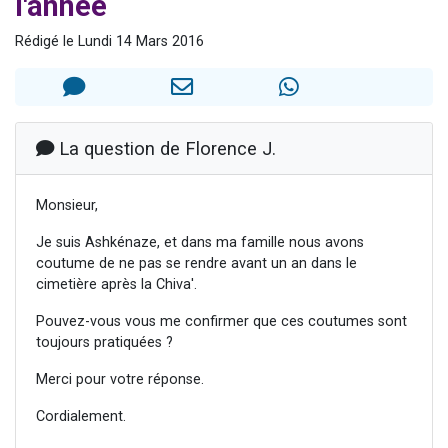
l'année
13 personnes viennent de demander une bénédiction
Rédigé le Lundi 14 Mars 2016
30 personnes viennent de faire un don pour Sauvez la jambe de Yohan
Il reste 49 places pour étudier en groupe sur Zoom
12 nouvelles musiques dans Torah-Box Music
29 personnes viennent de demander une bénédiction
La question de Florence J.
Monsieur,
Je suis Ashkénaze, et dans ma famille nous avons
coutume de ne pas se rendre avant un an dans le
cimetière après la Chiva'.
Pouvez-vous vous me confirmer que ces coutumes sont
toujours pratiquées ?
Merci pour votre réponse.
Cordialement.