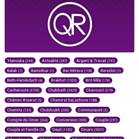
'Hanouka
Actualité
Argent & Travail
(244)
(287)
(747)
Balak
Bamidbar
Bar-Mitsva
Berechit
(1)
(1)
(118)
(1)
Beth-Hamikdach
Brakhot
Brit-Mila
(6)
(1520)
(176)
Cacheroute
Chabbath
Chavouot
(3703)
(2429)
(219)
Chémini Atseret
Chemirat haLachone
(5)
(188)
Chemita
Chiddoukh
Communauté
(135)
(200)
(3)
Compte du Omer
Conversion
Couple
(264)
(303)
(297)
Couple et Famille
Deuil
Divers
(5)
(1102)
(5037)