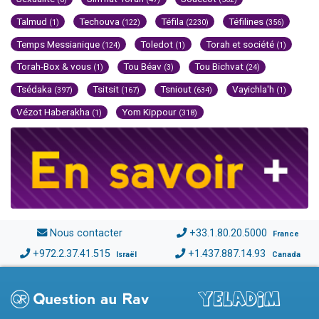
Talmud
Techouva
Téfila
Téfilines
(1)
(122)
(2230)
(356)
Temps Messianique
Toledot
Torah et société
(124)
(1)
(1)
Torah-Box & vous
Tou Béav
Tou Bichvat
(1)
(3)
(24)
Tsédaka
Tsitsit
Tsniout
Vayichla'h
(397)
(167)
(634)
(1)
Vézot Haberakha
Yom Kippour
(1)
(318)
Nous contacter
+33.1.80.20.5000
France
+972.2.37.41.515
+1.437.887.14.93
Israël
Canada