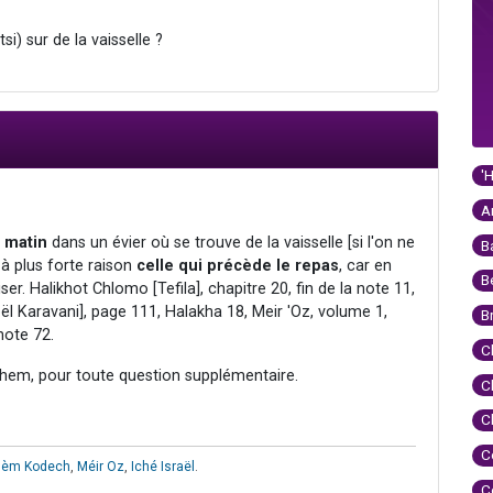
si) sur de la vaisselle ?
'
A
u matin
dans un évier où se trouve de la vaisselle [si l'on ne
B
t à plus forte raison
celle qui précède le repas
, car en
B
liser. Halikhot Chlomo [Tefila], chapitre 20, fin de la note 11,
Karavani], page 111, Halakha 18, Meir 'Oz, volume 1,
B
note 72.
C
hem, pour toute question supplémentaire.
C
C
C
hèm Kodech
,
Méir Oz
,
Iché Israël
.
C