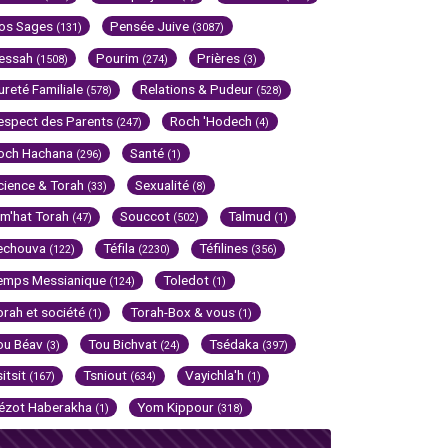
os Sages
Pensée Juive
(131)
(3087)
essah
Pourim
Prières
(1508)
(274)
(3)
ureté Familiale
Relations & Pudeur
(578)
(528)
espect des Parents
Roch 'Hodech
(247)
(4)
och Hachana
Santé
(296)
(1)
cience & Torah
Sexualité
(33)
(8)
im'hat Torah
Souccot
Talmud
(47)
(502)
(1)
echouva
Téfila
Téfilines
(122)
(2230)
(356)
emps Messianique
Toledot
(124)
(1)
orah et société
Torah-Box & vous
(1)
(1)
ou Béav
Tou Bichvat
Tsédaka
(3)
(24)
(397)
sitsit
Tsniout
Vayichla'h
(167)
(634)
(1)
ézot Haberakha
Yom Kippour
(1)
(318)