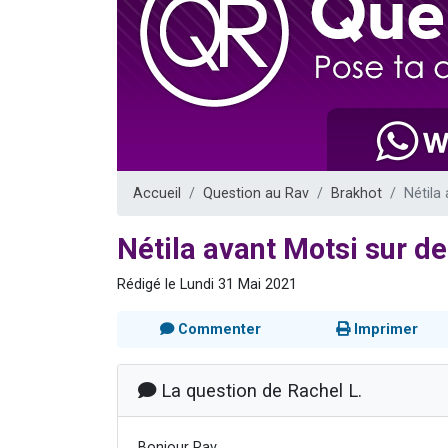
Il reste 
12 nouve
3 personnes 
2 personnes 
2 personnes 
Accueil
Question au Rav
Brakhot
Nétila
Nétila avant Motsi sur de
Rédigé le Lundi 31 Mai 2021
Commenter
Imprimer
La question de Rachel L.
Bonjour Rav,