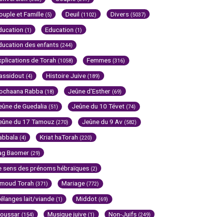
ouple et Famille
Deuil
Divers
(5)
(1102)
(5037)
ducation
Education
(1)
(1)
ducation des enfants
(244)
xplications de Torah
Femmes
(1058)
(316)
assidout
Histoire Juive
(4)
(189)
ochaana Rabba
Jeûne d'Esther
(18)
(69)
eûne de Guedalia
Jeûne du 10 Tévet
(51)
(74)
eûne du 17 Tamouz
Jeûne du 9 Av
(270)
(582)
abbala
Kriat haTorah
(4)
(220)
ag Baomer
(29)
e sens des prénoms hébraïques
(2)
imoud Torah
Mariage
(371)
(772)
élanges lait/viande
Middot
(1)
(69)
oussar
Musique juive
Non-Juifs
(154)
(1)
(249)