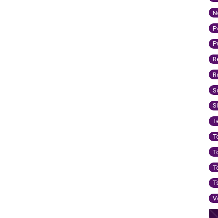
N
P
P
R
R
S
S
T
T
T
T
T
V