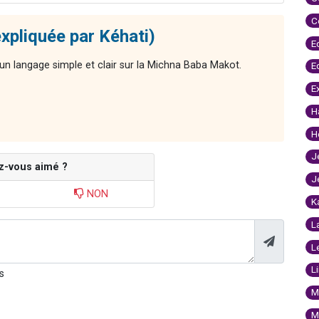
C
xpliquée par Kéhati)
E
n langage simple et clair sur la Michna Baba Makot.
E
E
H
H
J
z-vous aimé ?
J
NON
K
L
L
L
s
M
M