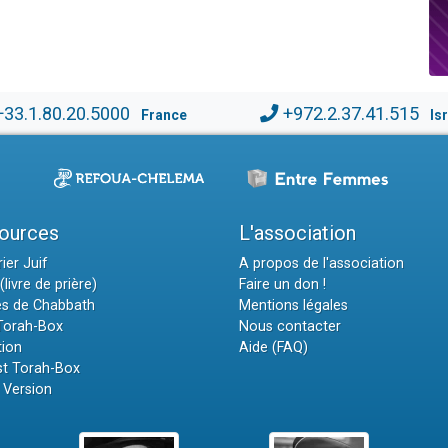
+33.1.80.20.5000
+972.2.37.41.515
France
Is
ources
L'association
ier Juif
A propos de l'association
(livre de prière)
Faire un don !
es de Chabbath
Mentions légales
 Torah-Box
Nous contacter
tion
Aide (FAQ)
t Torah-Box
 Version