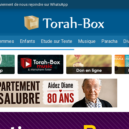
viennent de nous rejoindre sur WhatsApp
es viennent de faire un don pour Reloger Rivka, 6 enfants, victime de violences
es viennent de faire un don pour 1 Journée de Vacances Pour les Enfants
 viennent de demander une bénédiction
viennent de nous rejoindre sur WhatsApp
emmes
Enfants
Etude sur Texte
Musique
Paracha
Di
49 places pour étudier en groupe sur Zoom
nes viennent de faire un don pour Diane, 80 ans, dans un appartement insalu
 donner son Maasser
viennent de nous rejoindre sur WhatsApp
viennent de nous rejoindre sur WhatsApp
es viennent de faire un don pour 5 jours de vacances aux Orphelins
de donner son Maasser
 viennent de demander une bénédiction
viennent de nous rejoindre sur WhatsApp
nnes viennent de faire un don pour Sauvez la jambe de Yohan