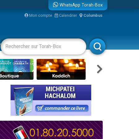
WhatsApp Torah-Box
...
Mon compte
Calendrier
Columbus
vertissements
Livres
Rabbanim
bre