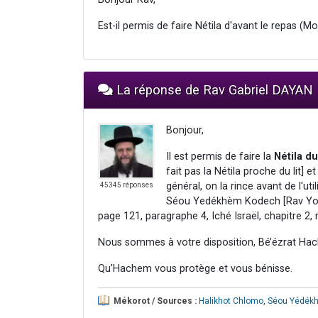
Est-il permis de faire Nétila d'avant le repas (Mot
La réponse de Rav Gabriel DAYAN
Bonjour,
Il est permis de faire la
Nétila d
fait pas la Nétila proche du lit] e
général, on la rince avant de l'uti
45345 réponses
Séou Yedékhèm Kodech [Rav Yoël 
page 121, paragraphe 4, Iché Israël, chapitre 2, 
Nous sommes à votre disposition, Bé’ézrat Hac
Qu’Hachem vous protège et vous bénisse.
Mékorot / Sources :
Halikhot Chlomo
,
Séou Yédék