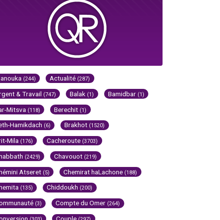
Hanouka
Actualité
(244)
(287)
rgent & Travail
Balak
Bamidbar
(747)
(1)
(1)
ar-Mitsva
Berechit
(118)
(1)
eth-Hamikdach
Brakhot
(6)
(1520)
rit-Mila
Cacheroute
(176)
(3703)
habbath
Chavouot
(2429)
(219)
hémini Atseret
Chemirat haLachone
(5)
(188)
hemita
Chiddoukh
(135)
(200)
ommunauté
Compte du Omer
(3)
(264)
onversion
Couple
(303)
(297)