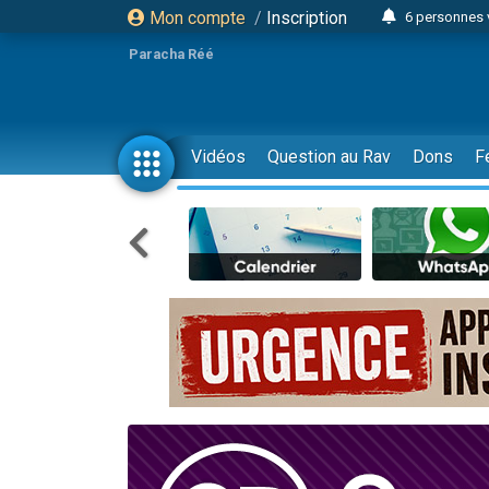
Mon compte
/
Inscription
6 personnes 
4 personn
Paracha Réé
2 personn
17 personnes
4 personnes 
Vidéos
Question au Rav
Dons
F
Il reste 
23 person
Eva vient de
4 personnes 
3 personnes 
3 personn
Odaya vient 
13 personnes
2 personnes 
30 perso