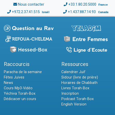
Nous contacter
+33.1.80.20.5000
France
+972.2.37.41.515
+1.437.887.14.93
Israël
Canada
Raccourcis
Ressources
Paracha de la semaine
Calendrier Juif
Fêtes Juives
Sidour (livre de prière)
News
Horaires de Chabbath
Cours Mp3-Vidéo
Livres Torah-Box
Yéchiva Torah-Box
Inscription
Dédicacer un cours
Podcast Torah-Box
English Version