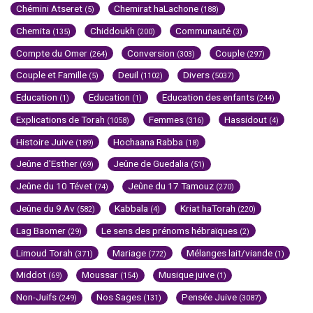
Chémini Atseret
Chemirat haLachone
(5)
(188)
Chemita
Chiddoukh
Communauté
(135)
(200)
(3)
Compte du Omer
Conversion
Couple
(264)
(303)
(297)
Couple et Famille
Deuil
Divers
(5)
(1102)
(5037)
Education
Education
Education des enfants
(1)
(1)
(244)
Explications de Torah
Femmes
Hassidout
(1058)
(316)
(4)
Histoire Juive
Hochaana Rabba
(189)
(18)
Jeûne d'Esther
Jeûne de Guedalia
(69)
(51)
Jeûne du 10 Tévet
Jeûne du 17 Tamouz
(74)
(270)
Jeûne du 9 Av
Kabbala
Kriat haTorah
(582)
(4)
(220)
Lag Baomer
Le sens des prénoms hébraïques
(29)
(2)
Limoud Torah
Mariage
Mélanges lait/viande
(371)
(772)
(1)
Middot
Moussar
Musique juive
(69)
(154)
(1)
Non-Juifs
Nos Sages
Pensée Juive
(249)
(131)
(3087)