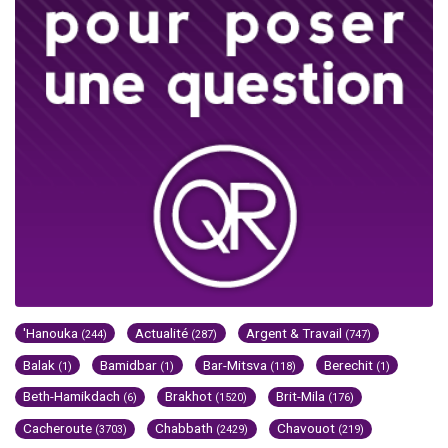
'Hanouka
Actualité
Argent & Travail
(244)
(287)
(747)
Balak
Bamidbar
Bar-Mitsva
Berechit
(1)
(1)
(118)
(1)
Beth-Hamikdach
Brakhot
Brit-Mila
(6)
(1520)
(176)
Cacheroute
Chabbath
Chavouot
(3703)
(2429)
(219)