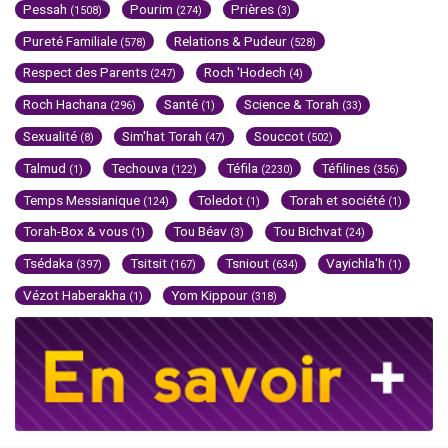
Pessah
Pourim
Prières
(1508)
(274)
(3)
Pureté Familiale
Relations & Pudeur
(578)
(528)
Respect des Parents
Roch 'Hodech
(247)
(4)
Roch Hachana
Santé
Science & Torah
(296)
(1)
(33)
Sexualité
Sim'hat Torah
Souccot
(8)
(47)
(502)
Talmud
Techouva
Téfila
Téfilines
(1)
(122)
(2230)
(356)
Temps Messianique
Toledot
Torah et société
(124)
(1)
(1)
Torah-Box & vous
Tou Béav
Tou Bichvat
(1)
(3)
(24)
Tsédaka
Tsitsit
Tsniout
Vayichla'h
(397)
(167)
(634)
(1)
Vézot Haberakha
Yom Kippour
(1)
(318)