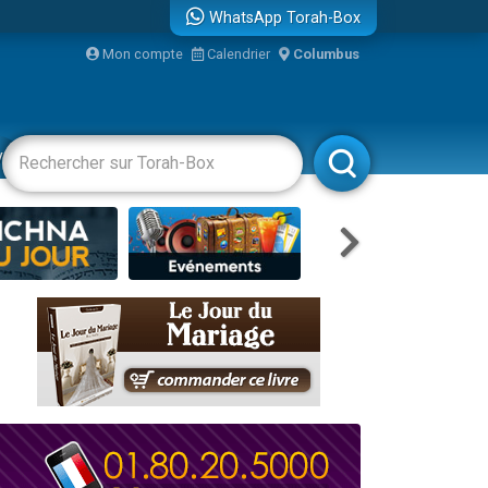
WhatsApp Torah-Box
bre
Mon compte
Calendrier
Columbus
...
vertissements
Livres
Rabbanim