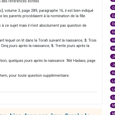
à des références écrites.
C
, volume 3, page 289, paragraphe 16, il est bien indiqué
E
 les parents procédaient à la nomination de la fille.
E
s à ce sujet mais il n'est absolument pas question de
E
H
nt lequel on lit dans la Torah suivant la naissance,
3.
Trois
Cinq jours après la naissance,
5.
Trente jours après la
H
J
tion, quelques jours après la naissance. 'Alé Hadass, page
J
K
hem, pour toute question supplémentaire.
L
L
L
M
M