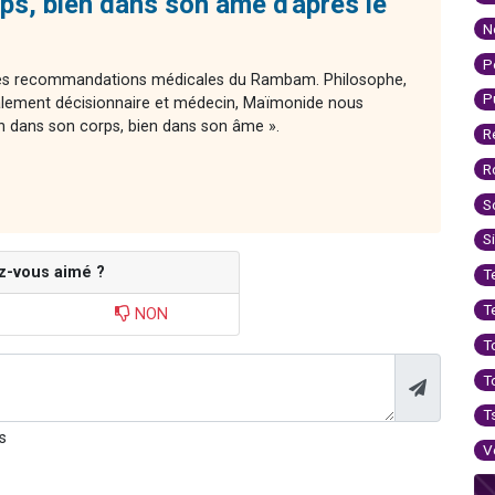
ps, bien dans son âme d'après le
N
P
 des recommandations médicales du Rambam. Philosophe,
P
ement décisionnaire et médecin, Maïmonide nous
n dans son corps, bien dans son âme ».
R
R
S
S
z-vous aimé ?
T
T
NON
T
T
T
s
V