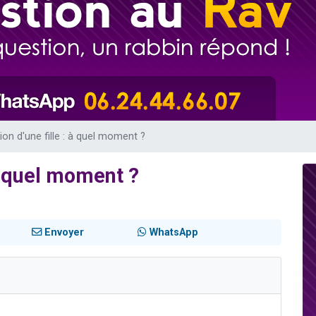
 viennent de demander une bénédiction
nnes viennent de faire un don pour Sauvez la jambe de Yohan
49 places pour étudier en groupe sur Zoom
lles musiques dans Torah-Box Music
 viennent de demander une bénédiction
on d'une fille : à quel moment ?
à quel moment ?
Envoyer
WhatsApp