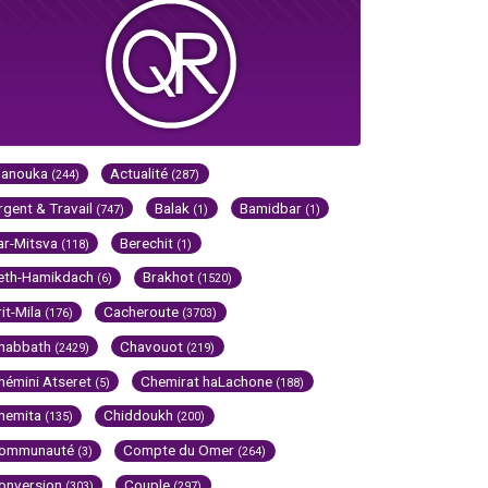
Hanouka
Actualité
(244)
(287)
rgent & Travail
Balak
Bamidbar
(747)
(1)
(1)
ar-Mitsva
Berechit
(118)
(1)
eth-Hamikdach
Brakhot
(6)
(1520)
rit-Mila
Cacheroute
(176)
(3703)
habbath
Chavouot
(2429)
(219)
hémini Atseret
Chemirat haLachone
(5)
(188)
hemita
Chiddoukh
(135)
(200)
ommunauté
Compte du Omer
(3)
(264)
onversion
Couple
(303)
(297)