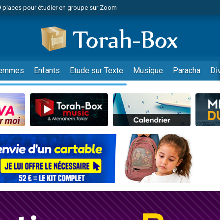
49 places pour étudier en groupe sur Zoom
nes viennent de faire un don pour Diane, 80 ans, dans un appartement insalu
viennent de nous rejoindre sur WhatsApp
viennent de nous rejoindre sur WhatsApp
es viennent de faire un don pour Reloger Rivka, 6 enfants, victime de violences
emmes
Enfants
Etude sur Texte
Musique
Paracha
Di
es viennent de faire un don pour 1 Journée de Vacances Pour les Enfants
 viennent de demander une bénédiction
viennent de nous rejoindre sur WhatsApp
49 places pour étudier en groupe sur Zoom
 donner son Maasser
viennent de nous rejoindre sur WhatsApp
viennent de nous rejoindre sur WhatsApp
de donner son Maasser
es viennent de faire un don pour 5 jours de vacances aux Orphelins
viennent de nous rejoindre sur WhatsApp