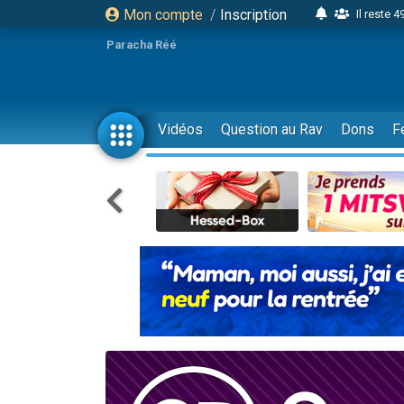
Mon compte
/
Inscription
Il reste 
16 person
Paracha Réé
2 personnes 
6 personnes 
4 personn
Vidéos
Question au Rav
Dons
F
2 personn
17 personnes
4 personnes 
Il reste 
Eva vient de
4 personnes 
3 personnes 
Odaya vient 
3 personn
2 personnes 