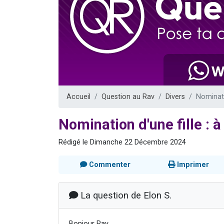
13 personnes
30 perso
Il reste 
12 nouve
29 personnes
Accueil
Question au Rav
Divers
Nominati
Nomination d'une fille : 
Rédigé le Dimanche 22 Décembre 2024
Commenter
Imprimer
La question de Elon S.
Bonjour Rav,