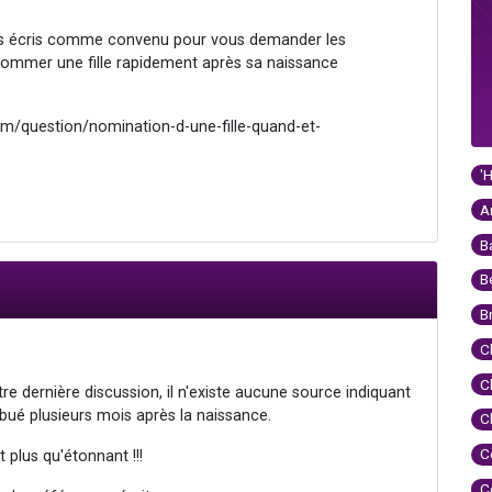
ous écris comme convenu pour vous demander les
nommer une fille rapidement après sa naissance
com/question/nomination-d-une-fille-quand-et-
'
A
B
B
B
C
C
tre dernière discussion, il n'existe aucune source indiquant
ribué plusieurs mois après la naissance.
C
C
t plus qu'étonnant !!!
C