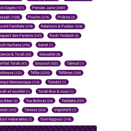
os Sages
Pensée Juive
(131)
(3087)
essah
Pourim
Prières
(1508)
(274)
(3)
ureté Familiale
Relations & Pudeur
(578)
(528)
espect des Parents
Roch 'Hodech
(247)
(4)
och Hachana
Santé
(296)
(1)
cience & Torah
Sexualité
(33)
(8)
im'hat Torah
Souccot
Talmud
(47)
(502)
(1)
echouva
Téfila
Téfilines
(122)
(2230)
(356)
emps Messianique
Toledot
(124)
(1)
orah et société
Torah-Box & vous
(1)
(1)
ou Béav
Tou Bichvat
Tsédaka
(3)
(24)
(397)
sitsit
Tsniout
Vayichla'h
(167)
(634)
(1)
ézot Haberakha
Yom Kippour
(1)
(318)