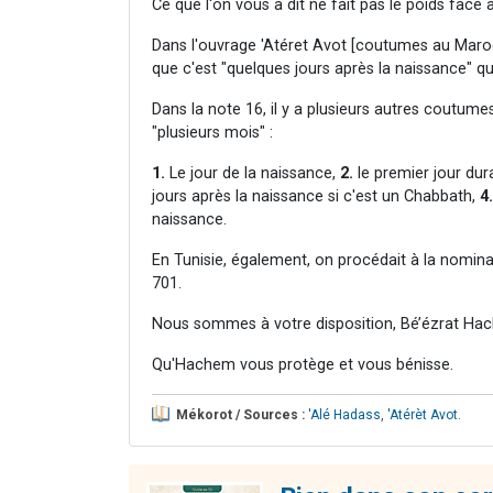
Ce que l'on vous a dit ne fait pas le poids face 
Dans l'ouvrage 'Atéret Avot [coutumes au Maroc]
que c'est "quelques jours après la naissance" que
Dans la note 16, il y a plusieurs autres coutume
"plusieurs mois" :
1.
Le jour de la naissance,
2.
le premier jour dura
jours après la naissance si c'est un Chabbath,
4.
naissance.
En Tunisie, également, on procédait à la nomina
701.
Nous sommes à votre disposition, Bé’ézrat Hac
Qu'Hachem vous protège et vous bénisse.
Mékorot / Sources :
'Alé Hadass
,
'Atérèt Avot
.