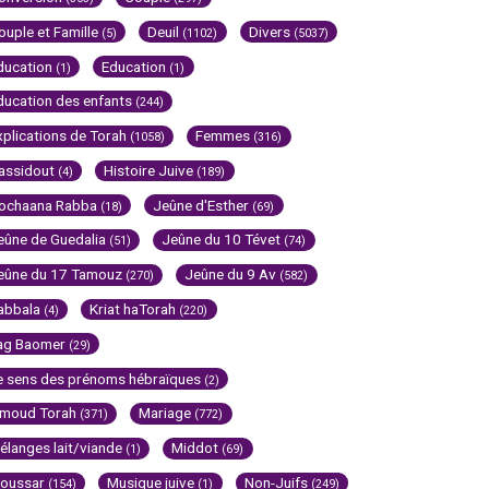
ouple et Famille
Deuil
Divers
(5)
(1102)
(5037)
ducation
Education
(1)
(1)
ducation des enfants
(244)
xplications de Torah
Femmes
(1058)
(316)
assidout
Histoire Juive
(4)
(189)
ochaana Rabba
Jeûne d'Esther
(18)
(69)
eûne de Guedalia
Jeûne du 10 Tévet
(51)
(74)
eûne du 17 Tamouz
Jeûne du 9 Av
(270)
(582)
abbala
Kriat haTorah
(4)
(220)
ag Baomer
(29)
e sens des prénoms hébraïques
(2)
imoud Torah
Mariage
(371)
(772)
élanges lait/viande
Middot
(1)
(69)
oussar
Musique juive
Non-Juifs
(154)
(1)
(249)