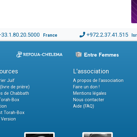
+33.1.80.20.5000
+972.2.37.41.515
France
Is
ources
L'association
ier Juif
A propos de l'association
(livre de prière)
Faire un don !
es de Chabbath
Mentions légales
 Torah-Box
Nous contacter
tion
Aide (FAQ)
t Torah-Box
 Version