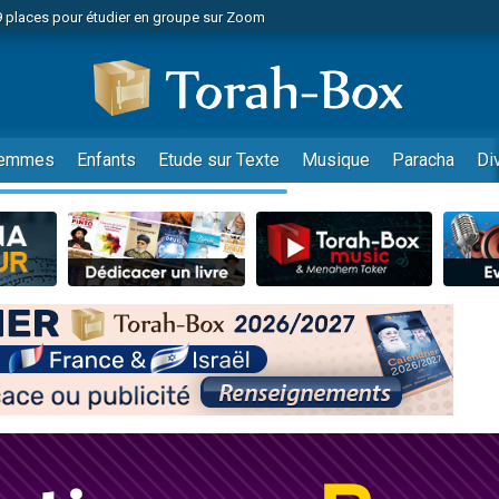
49 places pour étudier en groupe sur Zoom
nes viennent de faire un don pour Diane, 80 ans, dans un appartement insalu
viennent de nous rejoindre sur WhatsApp
viennent de nous rejoindre sur WhatsApp
es viennent de faire un don pour Reloger Rivka, 6 enfants, victime de violences
emmes
Enfants
Etude sur Texte
Musique
Paracha
Di
es viennent de faire un don pour 1 Journée de Vacances Pour les Enfants
 viennent de demander une bénédiction
viennent de nous rejoindre sur WhatsApp
49 places pour étudier en groupe sur Zoom
 donner son Maasser
viennent de nous rejoindre sur WhatsApp
viennent de nous rejoindre sur WhatsApp
de donner son Maasser
es viennent de faire un don pour 5 jours de vacances aux Orphelins
viennent de nous rejoindre sur WhatsApp