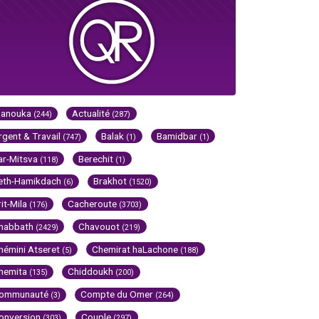
Hanouka
Actualité
(244)
(287)
rgent & Travail
Balak
Bamidbar
(747)
(1)
(1)
ar-Mitsva
Berechit
(118)
(1)
eth-Hamikdach
Brakhot
(6)
(1520)
rit-Mila
Cacheroute
(176)
(3703)
habbath
Chavouot
(2429)
(219)
hémini Atseret
Chemirat haLachone
(5)
(188)
hemita
Chiddoukh
(135)
(200)
ommunauté
Compte du Omer
(3)
(264)
onversion
Couple
(303)
(297)