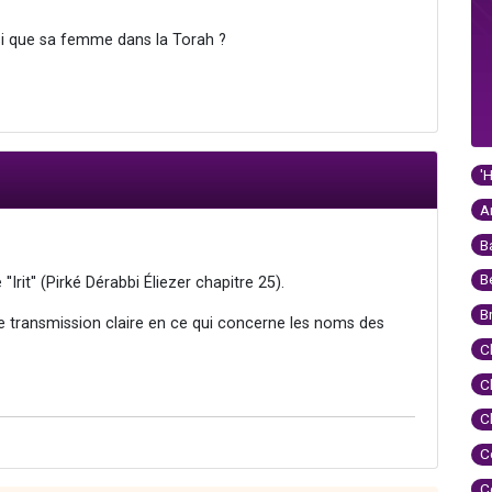
nsi que sa femme dans la Torah ?
'
A
B
B
rit'' (Pirké Dérabbi Éliezer chapitre 25).
B
e transmission claire en ce qui concerne les noms des
C
C
C
C
C