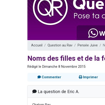
13 personnes
30 perso
Il reste 
12 nouve
29 personnes
Accueil
Question au Rav
Pensée Juive
N
Noms des filles et de la
Rédigé le Dimanche 8 Novembre 2015
Commenter
Imprimer
La question de Eric A.
Chalom Rav,