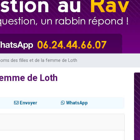
 viennent de demander une bénédiction
nnes viennent de faire un don pour Sauvez la jambe de Yohan
49 places pour étudier en groupe sur Zoom
lles musiques dans Torah-Box Music
 viennent de demander une bénédiction
oms des filles et de la femme de Loth
 femme de Loth
Envoyer
WhatsApp