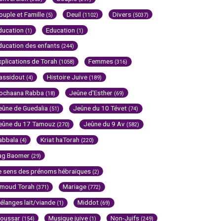
ouple et Famille
Deuil
Divers
(5)
(1102)
(5037)
ducation
Education
(1)
(1)
ducation des enfants
(244)
xplications de Torah
Femmes
(1058)
(316)
assidout
Histoire Juive
(4)
(189)
ochaana Rabba
Jeûne d'Esther
(18)
(69)
eûne de Guedalia
Jeûne du 10 Tévet
(51)
(74)
eûne du 17 Tamouz
Jeûne du 9 Av
(270)
(582)
abbala
Kriat haTorah
(4)
(220)
ag Baomer
(29)
e sens des prénoms hébraïques
(2)
imoud Torah
Mariage
(371)
(772)
élanges lait/viande
Middot
(1)
(69)
oussar
Musique juive
Non-Juifs
(154)
(1)
(249)