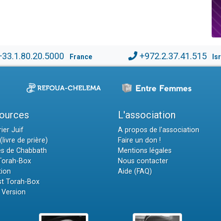
+33.1.80.20.5000
+972.2.37.41.515
France
Is
ources
L'association
ier Juif
A propos de l'association
(livre de prière)
Faire un don !
es de Chabbath
Mentions légales
 Torah-Box
Nous contacter
tion
Aide (FAQ)
t Torah-Box
 Version