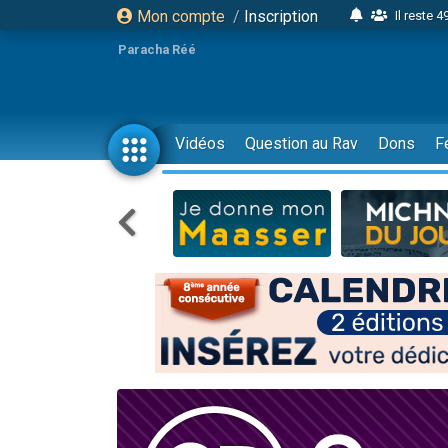
Mon compte
/
Inscription
Il reste 
16 person
Paracha Réé
2 personnes 
6 personnes 
4 personn
Vidéos
Question au Rav
Dons
F
2 personn
17 personnes
4 personnes 
Il reste 
Eva vient de
4 personnes 
3 personnes 
Odaya vient 
3 personn
2 personnes 