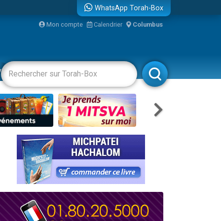
WhatsApp Torah-Box
bre
Mon compte
Calendrier
Columbus
...
vertissements
Livres
Rabbanim