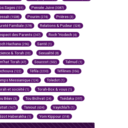
os Sages
Pensée Juive
(131)
(3087)
essah
Pourim
Prières
(1508)
(274)
(3)
ureté Familiale
Relations & Pudeur
(578)
(528)
espect des Parents
Roch 'Hodech
(247)
(4)
och Hachana
Santé
(296)
(1)
cience & Torah
Sexualité
(33)
(8)
im'hat Torah
Souccot
Talmud
(47)
(502)
(1)
echouva
Téfila
Téfilines
(122)
(2230)
(356)
emps Messianique
Toledot
(124)
(1)
orah et société
Torah-Box & vous
(1)
(1)
ou Béav
Tou Bichvat
Tsédaka
(3)
(24)
(397)
sitsit
Tsniout
Vayichla'h
(167)
(634)
(1)
ézot Haberakha
Yom Kippour
(1)
(318)