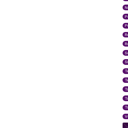
N
P
P
R
R
S
S
T
T
T
T
T
V