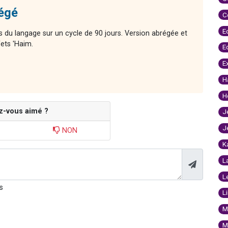
régé
C
E
s du langage sur un cycle de 90 jours. Version abrégée et
afets 'Haim.
E
E
H
H
z-vous aimé ?
J
J
NON
K
L
L
s
L
M
M