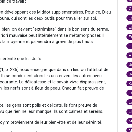
ir ce travail :
C
n développant des Middot supplémentaires. Pour ce, D.ieu
E
una, qui sont les deux outils pour travailler sur soi.
E
 bien, on devient "extrémiste" dans le bon sens du terme.
riori mauvaise peut littéralement se métamorphoser. Il
E
 la moyenne et parviendra à gravir de plus hauts
H
H
érénité que les Juifs.
J
, p. 236) nous enseigne que dans un lieu où l’attribut de
J
 Ils se conduisent alors les uns envers les autres avec
ourante. La délicatesse et le savoir-vivre disparaissent,
K
, les nerfs sont à fleur de peau. Chacun fait preuve de
L
L
e, les gens sont polis et délicats, ils font preuve de
vu que rien ne leur manque. Ils sont calmes et sereins.
L
M
yim proviennent de leur bien-être et de leur sérénité.
M