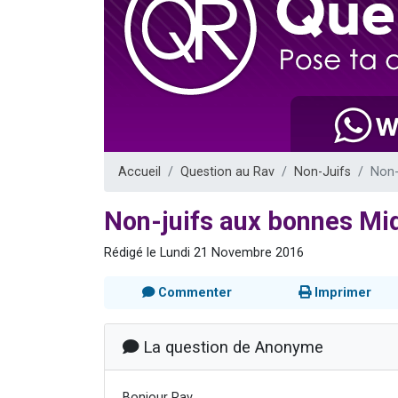
Il reste 
12 nouve
3 personnes 
2 personnes 
2 personnes 
Accueil
Question au Rav
Non-Juifs
Non-
Non-juifs aux bonnes Mid
Rédigé le Lundi 21 Novembre 2016
Commenter
Imprimer
La question de Anonyme
Bonjour Rav,