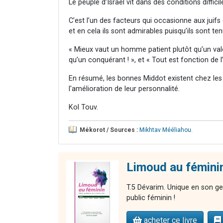
Le peuple d’Israël vit dans des conditions diffi
C’est l’un des facteurs qui occasionne aux juifs d
et en cela ils sont admirables puisqu’ils sont te
« Mieux vaut un homme patient plutôt qu’un vale
qu’un conquérant ! », et « Tout est fonction de l
En résumé, les bonnes Middot existent chez les 
l'amélioration de leur personnalité.
Kol Touv.
Mékorot / Sources :
Mikhtav Mééliahou
.
Limoud au fémini
T.5 Dévarim. Unique en son ge
public féminin !
acheter ce livre