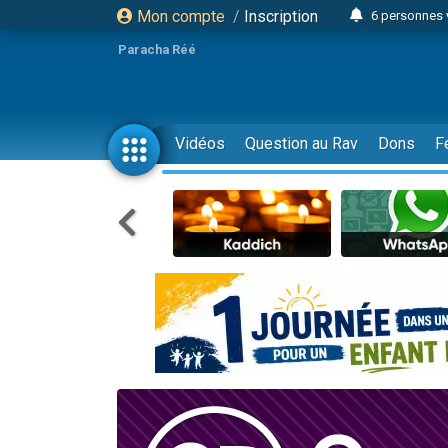
Mon compte
/
Inscription
6 personnes 
4 personn
Paracha Réé
2 personn
17 personnes
4 personnes 
Vidéos
Question au Rav
Dons
F
Il reste 
23 person
Eva vient de
4 personnes 
3 personnes 
3 personn
Odaya vient 
13 personnes
2 personnes 
30 perso