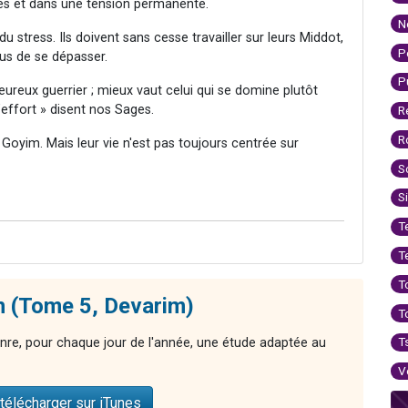
ciles et dans une tension permanente.
N
u stress. Ils doivent sans cesse travailler sur leurs Middot,
P
nus de se dépasser.
P
ureux guerrier ; mieux vaut celui qui se domine plutôt
’effort » disent nos Sages.
R
R
Goyim. Mais leur vie n'est pas toujours centrée sur
S
S
T
T
T
n (Tome 5, Devarim)
T
T
nre, pour chaque jour de l'année, une étude adaptée au
V
télécharger sur iTunes