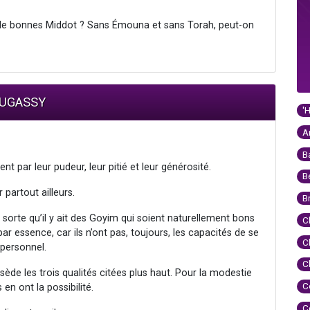
c de bonnes Middot ? Sans Émouna et sans Torah, peut-on
 LUGASSY
'
A
B
nt par leur pudeur, leur pitié et leur générosité.
B
partout ailleurs.
B
sorte qu’il y ait des Goyim qui soient naturellement bons
C
 par essence, car ils n’ont pas, toujours, les capacités de se
C
 personnel.
C
sède les trois qualités citées plus haut. Pour la modestie
C
s en ont la possibilité.
C