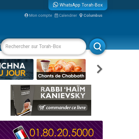
WhatsApp Torah-Box
...
Mon compte
Calendrier
Columbus
vertissements
Livres
Rabbanim
bre