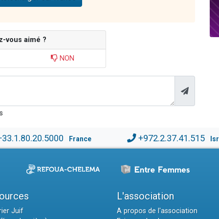
z-vous aimé ?
NON
s
+33.1.80.20.5000
+972.2.37.41.515
France
Is
ources
L'association
ier Juif
A propos de l'association