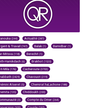
Hanouka
Actualité
(244)
(287)
rgent & Travail
Balak
Bamidbar
(747)
(1)
(1)
ar-Mitsva
Berechit
(118)
(1)
eth-Hamikdach
Brakhot
(6)
(1520)
rit-Mila
Cacheroute
(176)
(3703)
habbath
Chavouot
(2429)
(219)
hémini Atseret
Chemirat haLachone
(5)
(188)
hemita
Chiddoukh
(135)
(200)
ommunauté
Compte du Omer
(3)
(264)
onversion
Couple
(303)
(297)