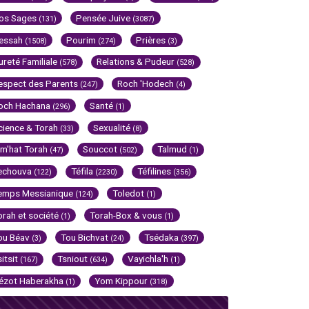
os Sages
Pensée Juive
(131)
(3087)
essah
Pourim
Prières
(1508)
(274)
(3)
ureté Familiale
Relations & Pudeur
(578)
(528)
espect des Parents
Roch 'Hodech
(247)
(4)
och Hachana
Santé
(296)
(1)
cience & Torah
Sexualité
(33)
(8)
im'hat Torah
Souccot
Talmud
(47)
(502)
(1)
echouva
Téfila
Téfilines
(122)
(2230)
(356)
emps Messianique
Toledot
(124)
(1)
orah et société
Torah-Box & vous
(1)
(1)
ou Béav
Tou Bichvat
Tsédaka
(3)
(24)
(397)
sitsit
Tsniout
Vayichla'h
(167)
(634)
(1)
ézot Haberakha
Yom Kippour
(1)
(318)