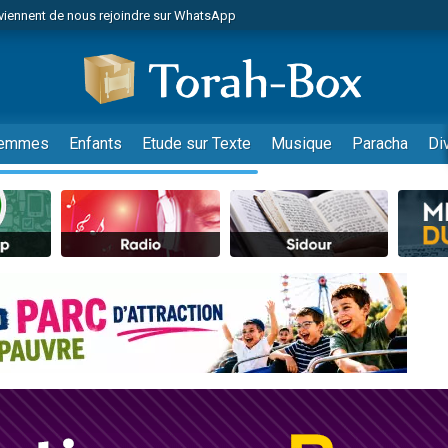
viennent de nous rejoindre sur WhatsApp
es viennent de faire un don pour Reloger Rivka, 6 enfants, victime de violences
es viennent de faire un don pour 1 Journée de Vacances Pour les Enfants
 viennent de demander une bénédiction
viennent de nous rejoindre sur WhatsApp
emmes
Enfants
Etude sur Texte
Musique
Paracha
Di
49 places pour étudier en groupe sur Zoom
nes viennent de faire un don pour Diane, 80 ans, dans un appartement insalu
 donner son Maasser
viennent de nous rejoindre sur WhatsApp
viennent de nous rejoindre sur WhatsApp
es viennent de faire un don pour 5 jours de vacances aux Orphelins
de donner son Maasser
 viennent de demander une bénédiction
viennent de nous rejoindre sur WhatsApp
nnes viennent de faire un don pour Sauvez la jambe de Yohan