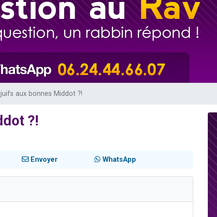
49 places pour étudier en groupe sur Zoom
lles musiques dans Torah-Box Music
viennent de nous rejoindre sur WhatsApp
viennent de nous rejoindre sur WhatsApp
viennent de nous rejoindre sur WhatsApp
juifs aux bonnes Middot ?!
dot ?!
Envoyer
WhatsApp