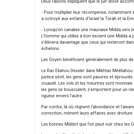
Deux raisons expliquent que le juif doive accompl
- Pour multiplier leur récompense, notamment e
a octroyé aux enfants d’Israël la Torah et la Emo
- Lorsqu’on canalise une mauvaise Midda vers le
L’homme qui utilise à bon escient une Midda a p
s’élèvera davantage que ceux qui resteront dans
échelons.
Les Goyim bénéficient généralement de plus de s
Le Rav Eliahou Dessler dans Mikhtav Mééliahou (1
justice sévit, les gens sont pauvres et éprouvés.
cruauté. Les vols et les meurtres sont monnaie c
les gens se bousculent, s’emportent pour un rien
rigueur envers l’autre.
Par contre, là où règnent l’abondance et l’aisanc
correction, mènent leurs affaires avec droiture 
Les bonnes Middot que l’on peut voir chez les Go