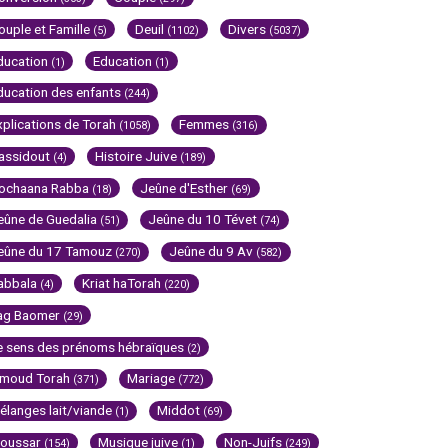
ouple et Famille
Deuil
Divers
(5)
(1102)
(5037)
ducation
Education
(1)
(1)
ducation des enfants
(244)
xplications de Torah
Femmes
(1058)
(316)
assidout
Histoire Juive
(4)
(189)
ochaana Rabba
Jeûne d'Esther
(18)
(69)
eûne de Guedalia
Jeûne du 10 Tévet
(51)
(74)
eûne du 17 Tamouz
Jeûne du 9 Av
(270)
(582)
abbala
Kriat haTorah
(4)
(220)
ag Baomer
(29)
e sens des prénoms hébraïques
(2)
imoud Torah
Mariage
(371)
(772)
élanges lait/viande
Middot
(1)
(69)
oussar
Musique juive
Non-Juifs
(154)
(1)
(249)