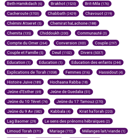
Beth-Hamikdach
Brakhot
Brit-Mila
(6)
(1520)
(176)
Cacheroute
Chabbath
Chavouot
(3703)
(2429)
(219)
Chémini Atseret
Chemirat haLachone
(5)
(188)
Chemita
Chiddoukh
Communauté
(135)
(200)
(3)
Compte du Omer
Conversion
Couple
(264)
(303)
(297)
Couple et Famille
Deuil
Divers
(5)
(1102)
(5037)
Education
Education
Education des enfants
(1)
(1)
(244)
Explications de Torah
Femmes
Hassidout
(1058)
(316)
(4)
Histoire Juive
Hochaana Rabba
(189)
(18)
Jeûne d'Esther
Jeûne de Guedalia
(69)
(51)
Jeûne du 10 Tévet
Jeûne du 17 Tamouz
(74)
(270)
Jeûne du 9 Av
Kabbala
Kriat haTorah
(582)
(4)
(220)
Lag Baomer
Le sens des prénoms hébraïques
(29)
(2)
Limoud Torah
Mariage
Mélanges lait/viande
(371)
(772)
(1)