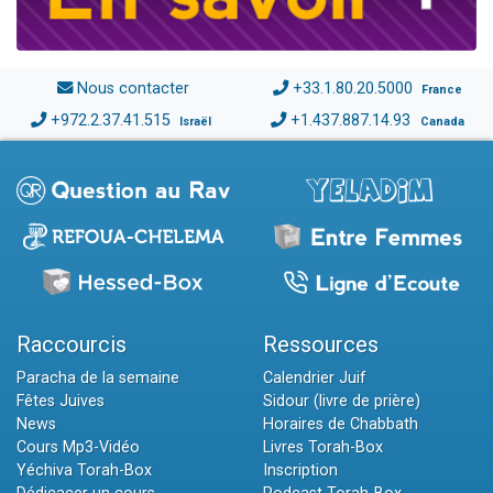
Nous contacter
+33.1.80.20.5000
France
+972.2.37.41.515
+1.437.887.14.93
Israël
Canada
Raccourcis
Ressources
Paracha de la semaine
Calendrier Juif
Fêtes Juives
Sidour (livre de prière)
News
Horaires de Chabbath
Cours Mp3-Vidéo
Livres Torah-Box
Yéchiva Torah-Box
Inscription