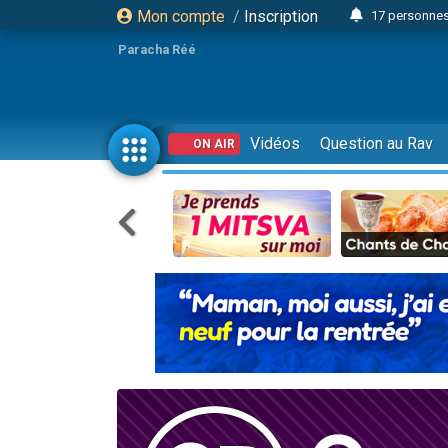
Mon compte
/
Inscription
17 personnes
4 personnes 
Paracha Réé
Il reste 
23 person
Eva vient de
Vidéos
Question au Rav
ON AIR
4 personnes 
3 personnes 
3 personn
Odaya vient 
13 personnes
2 personnes 
30 perso
12 nouve
Il reste 
3 personnes 