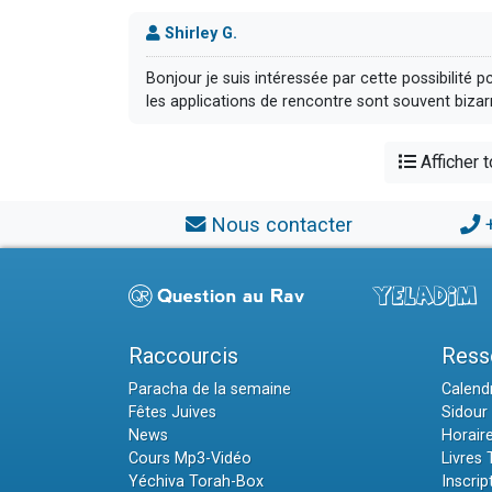
Shirley G.
Bonjour je suis intéressée par cette possibilité p
les applications de rencontre sont souvent bizar
Afficher 
Nous contacter
Raccourcis
Ress
Paracha de la semaine
Calendr
Fêtes Juives
Sidour 
News
Horair
Cours Mp3-Vidéo
Livres
Yéchiva Torah-Box
Inscrip