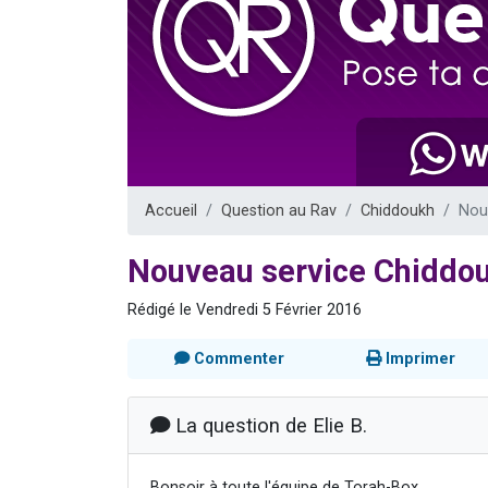
2 personnes 
2 nouvel
3 personnes 
8 personn
2 personn
Accueil
Question au Rav
Chiddoukh
Nou
Nouveau service Chiddo
Rédigé le Vendredi 5 Février 2016
Commenter
Imprimer
La question de Elie B.
Bonsoir à toute l'équipe de Torah-Box,