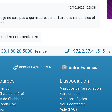
19/10/2022 - 22h38
cq je ne sais pas à qui m’adresser pr faire des rencontres et
res
tous les commentaires
+33.1.80.20.5000
+972.2.37.41.515
France
Is
ources
L'association
ier Juif
A propos de l'association
(livre de prière)
Faire un don !
es de Chabbath
Mentions légales
 Torah-Box
Nous contacter
tion
Aide (FAQ)