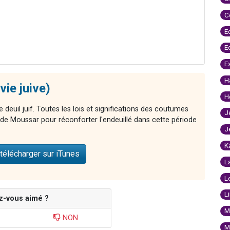
C
E
E
E
H
vie juive)
H
e deuil juif. Toutes les lois et significations des coutumes
J
s de Moussar pour réconforter l'endeuillé dans cette période
J
K
télécharger sur iTunes
L
L
L
z-vous aimé ?
M
NON
M