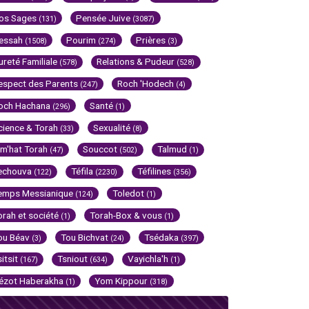
os Sages
Pensée Juive
(131)
(3087)
essah
Pourim
Prières
(1508)
(274)
(3)
ureté Familiale
Relations & Pudeur
(578)
(528)
espect des Parents
Roch 'Hodech
(247)
(4)
och Hachana
Santé
(296)
(1)
cience & Torah
Sexualité
(33)
(8)
im'hat Torah
Souccot
Talmud
(47)
(502)
(1)
echouva
Téfila
Téfilines
(122)
(2230)
(356)
emps Messianique
Toledot
(124)
(1)
orah et société
Torah-Box & vous
(1)
(1)
ou Béav
Tou Bichvat
Tsédaka
(3)
(24)
(397)
sitsit
Tsniout
Vayichla'h
(167)
(634)
(1)
ézot Haberakha
Yom Kippour
(1)
(318)