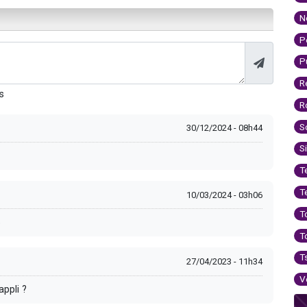
N
P
P
R
s
R
S
30/12/2024 - 08h44
S
T
T
10/03/2024 - 03h06
T
e
T
T
27/04/2023 - 11h34
V
appli ?