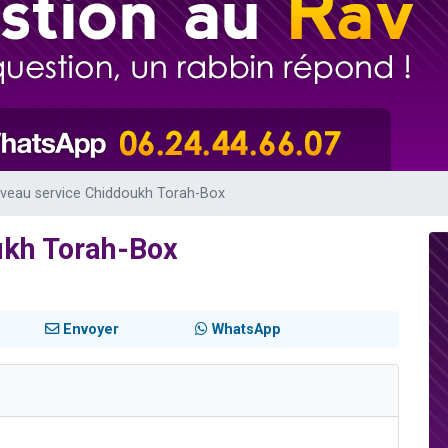
viennent de nous rejoindre sur WhatsApp
les musiques dans Torah-Box Music
viennent de nous rejoindre sur WhatsApp
es viennent de faire un don pour Tsédaka : pauvres d'Israel
es viennent de faire un don pour 1 Journée de Vacances Pour les Enfants
veau service Chiddoukh Torah-Box
ukh Torah-Box
Envoyer
WhatsApp