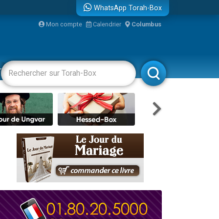
WhatsApp Torah-Box
Mon compte
Calendrier
Columbus
bre
racha
Divertissements
Livres
Rabbanim