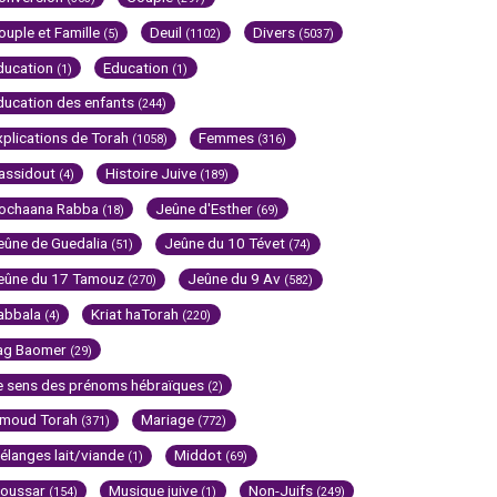
ouple et Famille
Deuil
Divers
(5)
(1102)
(5037)
ducation
Education
(1)
(1)
ducation des enfants
(244)
xplications de Torah
Femmes
(1058)
(316)
assidout
Histoire Juive
(4)
(189)
ochaana Rabba
Jeûne d'Esther
(18)
(69)
eûne de Guedalia
Jeûne du 10 Tévet
(51)
(74)
eûne du 17 Tamouz
Jeûne du 9 Av
(270)
(582)
abbala
Kriat haTorah
(4)
(220)
ag Baomer
(29)
e sens des prénoms hébraïques
(2)
imoud Torah
Mariage
(371)
(772)
élanges lait/viande
Middot
(1)
(69)
oussar
Musique juive
Non-Juifs
(154)
(1)
(249)