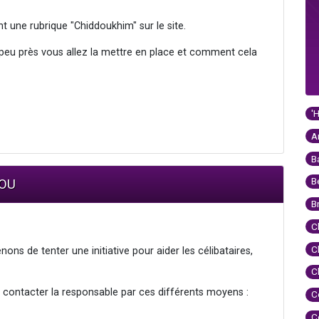
ent une rubrique "Chiddoukhim" sur le site.
 peu près vous allez la mettre en place et comment cela
'
A
B
B
MOU
B
C
C
ons de tenter une initiative pour aider les célibataires,
C
 contacter la responsable par ces différents moyens :
C
C