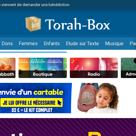
 viennent de demander une bénédiction
viennent de nous rejoindre sur WhatsApp
49 places pour étudier en groupe sur Zoom
nes viennent de faire un don pour Diane, 80 ans, dans un appartement insalu
 donner son Maasser
Dons
Femmes
Enfants
Etude sur Texte
Musique
Pa
viennent de nous rejoindre sur WhatsApp
viennent de nous rejoindre sur WhatsApp
es viennent de faire un don pour 5 jours de vacances aux Orphelins
de donner son Maasser
 viennent de demander une bénédiction
viennent de nous rejoindre sur WhatsApp
nnes viennent de faire un don pour Sauvez la jambe de Yohan
lles musiques dans Torah-Box Music
49 places pour étudier en groupe sur Zoom
viennent de nous rejoindre sur WhatsApp