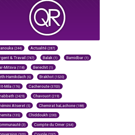
Hanouka
Actualité
(244)
(287)
rgent & Travail
Balak
Bamidbar
(747)
(1)
(1)
ar-Mitsva
Berechit
(118)
(1)
eth-Hamikdach
Brakhot
(6)
(1520)
rit-Mila
Cacheroute
(176)
(3703)
habbath
Chavouot
(2429)
(219)
hémini Atseret
Chemirat haLachone
(5)
(188)
hemita
Chiddoukh
(135)
(200)
ommunauté
Compte du Omer
(3)
(264)
onversion
Couple
(303)
(297)