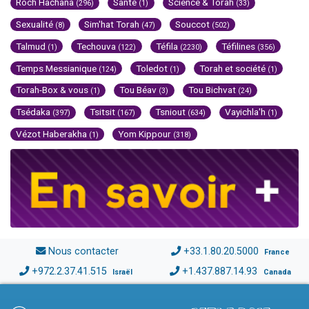
Roch Hachana
Santé
Science & Torah
(296)
(1)
(33)
Sexualité
Sim'hat Torah
Souccot
(8)
(47)
(502)
Talmud
Techouva
Téfila
Téfilines
(1)
(122)
(2230)
(356)
Temps Messianique
Toledot
Torah et société
(124)
(1)
(1)
Torah-Box & vous
Tou Béav
Tou Bichvat
(1)
(3)
(24)
Tsédaka
Tsitsit
Tsniout
Vayichla'h
(397)
(167)
(634)
(1)
Vézot Haberakha
Yom Kippour
(1)
(318)
Nous contacter
+33.1.80.20.5000
France
+972.2.37.41.515
+1.437.887.14.93
Israël
Canada