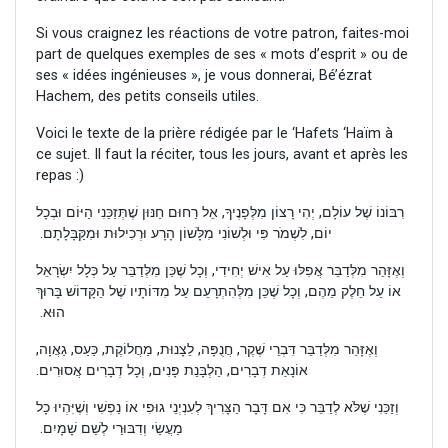
Si vous craignez les réactions de votre patron, faites-moi
part de quelques exemples de ses « mots d’esprit » ou de
ses « idées ingénieuses », je vous donnerai, Bé’ézrat
Hachem, des petits conseils utiles.
Voici le texte de la prière rédigée par le ‘Hafets ‘Haïm à
ce sujet. Il faut la réciter, tous les jours, avant et après les
repas :)
רִבּוֹנוֹ שֶׁל עוֹלָם, יְהִי רָצוֹן מִלְּפָנֶיךָ, אֵל רַחוּם חַנּוּן שֶׁתְּזַכֵּנִי הַיּוֹם וּבְכָל
יוֹם, לִשְׁמֹר פִּי וּלְשׁוֹנִי מִלָּשׁוֹן הָרָע וּרְכִילוּת וּמִקַּבָּלָתָם.
וְאֶזָּהֵר מִלְּדַבֵּר אֲפִלּוּ עַל אִישׁ יְחִידִי, וְכָל שֶׁכֵּן מִלְּדַבֵּר עַל כְּלָל יִשְׂרָאֵל
אוֹ עַל חֵלֶק מֵהֶם, וְכָל שֶׁכֵּן מִלְּהִתְרָעֵם עַל מִדּוֹתָיו שֶׁל הַקָּדוֹשׁ בָּרוּךְ
הוּא.
וְאֶזָּהֵר מִלְּדַבֵּר דִּבְרֵי שֶׁקֶר, חֲנֻפָּה, לֵצָנוּת, מַחֲלוֹקֶת, כַּעַס, גַאֲוָה,
אוֹנָאַת דְבָרִים, הַלְבָּנַת פָּנִים, וְכָל דְבָרִים אֲסוּרִים.
וְזַכֵּנִי שֶׁלֹּא לְדַבֵּר כִּי אִם דָּבָר הַצָּרִיךְ לְעִנְיְנֵי גוּפִי אוֹ נַפְשִׁי וְשֶׁיִּהְיוּ כָל
מַעֲשַׂי וְדִבּוּרַי לְשֵׁם שָׁמָיִם.