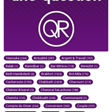
'Hanouka
Actualité
Argent & Travail
(244)
(287)
(747)
Balak
Bamidbar
Bar-Mitsva
Berechit
(1)
(1)
(118)
(1)
Beth-Hamikdach
Brakhot
Brit-Mila
(6)
(1520)
(176)
Cacheroute
Chabbath
Chavouot
(3703)
(2429)
(219)
Chémini Atseret
Chemirat haLachone
(5)
(188)
Chemita
Chiddoukh
Communauté
(135)
(200)
(3)
Compte du Omer
Conversion
Couple
(264)
(303)
(297)