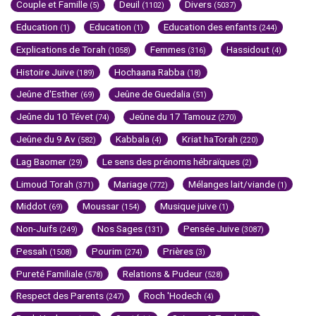
Couple et Famille
Deuil
Divers
(5)
(1102)
(5037)
Education
Education
Education des enfants
(1)
(1)
(244)
Explications de Torah
Femmes
Hassidout
(1058)
(316)
(4)
Histoire Juive
Hochaana Rabba
(189)
(18)
Jeûne d'Esther
Jeûne de Guedalia
(69)
(51)
Jeûne du 10 Tévet
Jeûne du 17 Tamouz
(74)
(270)
Jeûne du 9 Av
Kabbala
Kriat haTorah
(582)
(4)
(220)
Lag Baomer
Le sens des prénoms hébraïques
(29)
(2)
Limoud Torah
Mariage
Mélanges lait/viande
(371)
(772)
(1)
Middot
Moussar
Musique juive
(69)
(154)
(1)
Non-Juifs
Nos Sages
Pensée Juive
(249)
(131)
(3087)
Pessah
Pourim
Prières
(1508)
(274)
(3)
Pureté Familiale
Relations & Pudeur
(578)
(528)
Respect des Parents
Roch 'Hodech
(247)
(4)