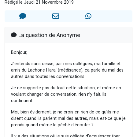
Rédigé le Jeudi 21 Novembre 2019
13 personnes viennent de demander une bénédiction
30 personnes viennent de faire un don pour Sauvez la jambe de Yohan
Il reste 49 places pour étudier en groupe sur Zoom
12 nouvelles musiques dans Torah-Box Music
La question de Anonyme
29 personnes viennent de demander une bénédiction
Bonjour,
J’entends sans cesse, par mes collègues, ma famille et
amis du Lachone Hara' (médisance), ça parle du mal des
autres dans toutes les conversations.
Je ne supporte pas du tout cette situation, et même en
voulant changer de conversation, rien n’y fait, ils
continuent.
Moi, bien évidement, je ne crois en rien de ce qu’ils me
disent quand ils parlent mal des autres, mais est-ce que je
prends quand même le péché d’écouter ?
Il y a des situations où je suis obligée d’acquiescer (par