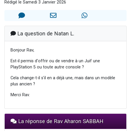
Rédigé le Samedi 3 Janvier 2026
Nouvelle émission radio : Visions de grandeur n°104 : Le Chabbath et le Birkat Hamazone à travers le temps
61 personnes viennent de demander une bénédiction
Ariel vient de donner son Maasser
Il reste 49 places pour étudier en groupe sur Zoom
La question de Natan L.
Eva vient de donner son Maasser
Bonjour Rav,
Est-il permis d'offrir ou de vendre à un Juif une
PlayStation 5 ou toute autre console ?
Cela change-t-il s'il en a déjà une, mais dans un modèle
plus ancien ?
Merci Rav.
La réponse de Rav Aharon SABBAH