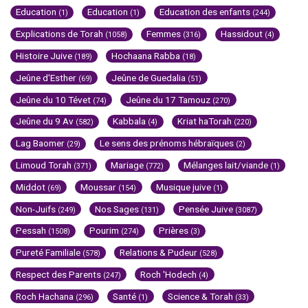
Education
Education
Education des enfants
(1)
(1)
(244)
Explications de Torah
Femmes
Hassidout
(1058)
(316)
(4)
Histoire Juive
Hochaana Rabba
(189)
(18)
Jeûne d'Esther
Jeûne de Guedalia
(69)
(51)
Jeûne du 10 Tévet
Jeûne du 17 Tamouz
(74)
(270)
Jeûne du 9 Av
Kabbala
Kriat haTorah
(582)
(4)
(220)
Lag Baomer
Le sens des prénoms hébraïques
(29)
(2)
Limoud Torah
Mariage
Mélanges lait/viande
(371)
(772)
(1)
Middot
Moussar
Musique juive
(69)
(154)
(1)
Non-Juifs
Nos Sages
Pensée Juive
(249)
(131)
(3087)
Pessah
Pourim
Prières
(1508)
(274)
(3)
Pureté Familiale
Relations & Pudeur
(578)
(528)
Respect des Parents
Roch 'Hodech
(247)
(4)
Roch Hachana
Santé
Science & Torah
(296)
(1)
(33)