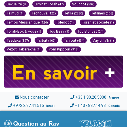
Sexualité
Sim'hat Torah
Souccot
(8)
(47)
(502)
Talmud
Techouva
Téfila
Téfilines
(1)
(122)
(2230)
(356)
Temps Messianique
Toledot
Torah et société
(124)
(1)
(1)
Torah-Box & vous
Tou Béav
Tou Bichvat
(1)
(3)
(24)
Tsédaka
Tsitsit
Tsniout
Vayichla'h
(397)
(167)
(634)
(1)
Vézot Haberakha
Yom Kippour
(1)
(318)
Nous contacter
+33.1.80.20.5000
France
+972.2.37.41.515
+1.437.887.14.93
Israël
Canada