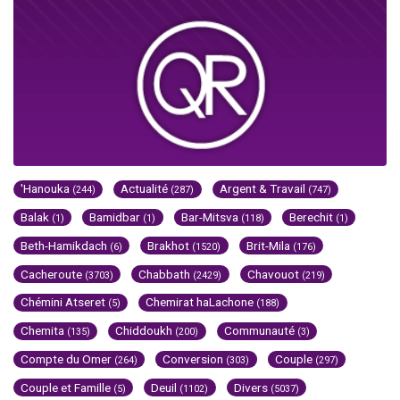
'Hanouka
Actualité
Argent & Travail
(244)
(287)
(747)
Balak
Bamidbar
Bar-Mitsva
Berechit
(1)
(1)
(118)
(1)
Beth-Hamikdach
Brakhot
Brit-Mila
(6)
(1520)
(176)
Cacheroute
Chabbath
Chavouot
(3703)
(2429)
(219)
Chémini Atseret
Chemirat haLachone
(5)
(188)
Chemita
Chiddoukh
Communauté
(135)
(200)
(3)
Compte du Omer
Conversion
Couple
(264)
(303)
(297)
Couple et Famille
Deuil
Divers
(5)
(1102)
(5037)