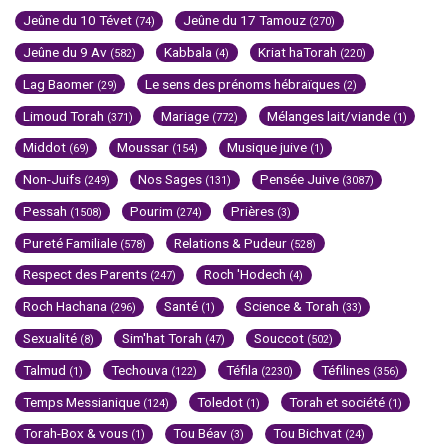
Jeûne du 10 Tévet
Jeûne du 17 Tamouz
(74)
(270)
Jeûne du 9 Av
Kabbala
Kriat haTorah
(582)
(4)
(220)
Lag Baomer
Le sens des prénoms hébraïques
(29)
(2)
Limoud Torah
Mariage
Mélanges lait/viande
(371)
(772)
(1)
Middot
Moussar
Musique juive
(69)
(154)
(1)
Non-Juifs
Nos Sages
Pensée Juive
(249)
(131)
(3087)
Pessah
Pourim
Prières
(1508)
(274)
(3)
Pureté Familiale
Relations & Pudeur
(578)
(528)
Respect des Parents
Roch 'Hodech
(247)
(4)
Roch Hachana
Santé
Science & Torah
(296)
(1)
(33)
Sexualité
Sim'hat Torah
Souccot
(8)
(47)
(502)
Talmud
Techouva
Téfila
Téfilines
(1)
(122)
(2230)
(356)
Temps Messianique
Toledot
Torah et société
(124)
(1)
(1)
Torah-Box & vous
Tou Béav
Tou Bichvat
(1)
(3)
(24)