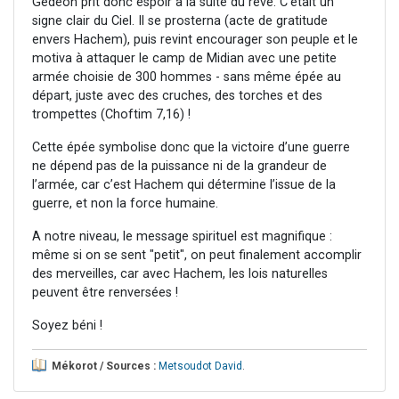
Gédéon prit donc espoir à la suite du rêve. C'était un
signe clair du Ciel. Il se prosterna (acte de gratitude
envers Hachem), puis revint encourager son peuple et le
motiva à attaquer le camp de Midian avec une petite
armée choisie de 300 hommes - sans même épée au
départ, juste avec des cruches, des torches et des
trompettes (Choftim 7,16) !
Cette épée symbolise donc que la victoire d’une guerre
ne dépend pas de la puissance ni de la grandeur de
l’armée, car c’est Hachem qui détermine l’issue de la
guerre, et non la force humaine.
A notre niveau, le message spirituel est magnifique :
même si on se sent "petit", on peut finalement accomplir
des merveilles, car avec Hachem, les lois naturelles
peuvent être renversées !
Soyez béni !
Mékorot / Sources :
Metsoudot David
.