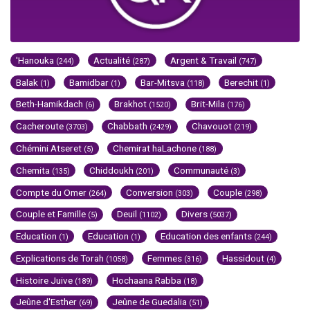
'Hanouka
Actualité
Argent & Travail
(244)
(287)
(747)
Balak
Bamidbar
Bar-Mitsva
Berechit
(1)
(1)
(118)
(1)
Beth-Hamikdach
Brakhot
Brit-Mila
(6)
(1520)
(176)
Cacheroute
Chabbath
Chavouot
(3703)
(2429)
(219)
Chémini Atseret
Chemirat haLachone
(5)
(188)
Chemita
Chiddoukh
Communauté
(135)
(201)
(3)
Compte du Omer
Conversion
Couple
(264)
(303)
(298)
Couple et Famille
Deuil
Divers
(5)
(1102)
(5037)
Education
Education
Education des enfants
(1)
(1)
(244)
Explications de Torah
Femmes
Hassidout
(1058)
(316)
(4)
Histoire Juive
Hochaana Rabba
(189)
(18)
Jeûne d'Esther
Jeûne de Guedalia
(69)
(51)