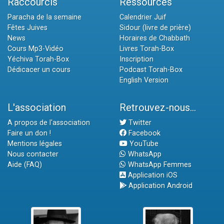
Raccourcis
Ressources
Paracha de la semaine
Calendrier Juif
Fêtes Juives
Sidour (livre de prière)
News
Horaires de Chabbath
Cours Mp3-Vidéo
Livres Torah-Box
Yéchiva Torah-Box
Inscription
Dédicacer un cours
Podcast Torah-Box
English Version
L'association
Retrouvez-nous...
A propos de l'association
Twitter
Faire un don !
Facebook
Mentions légales
YouTube
Nous contacter
WhatsApp
Aide (FAQ)
WhatsApp Femmes
Application iOS
Application Android