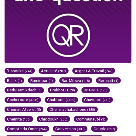
'Hanouka
Actualité
Argent & Travail
(244)
(287)
(747)
Balak
Bamidbar
Bar-Mitsva
Berechit
(1)
(1)
(118)
(1)
Beth-Hamikdach
Brakhot
Brit-Mila
(6)
(1520)
(176)
Cacheroute
Chabbath
Chavouot
(3703)
(2429)
(219)
Chémini Atseret
Chemirat haLachone
(5)
(188)
Chemita
Chiddoukh
Communauté
(135)
(200)
(3)
Compte du Omer
Conversion
Couple
(264)
(303)
(297)