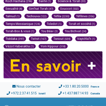
Roch Hachana
Santé
Science & Torah
(296)
(1)
(33)
Sexualité
Sim'hat Torah
Souccot
(8)
(47)
(502)
Talmud
Techouva
Téfila
Téfilines
(1)
(122)
(2230)
(356)
Temps Messianique
Toledot
Torah et société
(124)
(1)
(1)
Torah-Box & vous
Tou Béav
Tou Bichvat
(1)
(3)
(24)
Tsédaka
Tsitsit
Tsniout
Vayichla'h
(397)
(167)
(634)
(1)
Vézot Haberakha
Yom Kippour
(1)
(318)
Nous contacter
+33.1.80.20.5000
France
+972.2.37.41.515
+1.437.887.14.93
Israël
Canada