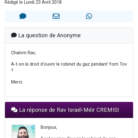
Rédigé le Lundi 23 Avril 2018
2 personnes viennent de nous rejoindre sur WhatsApp
13 personnes viennent de demander une bénédiction
Il reste 49 places pour étudier en groupe sur Zoom
12 nouvelles musiques dans Torah-Box Music
La question de Anonyme
2 personnes viennent de nous rejoindre sur WhatsApp
Chalom Rav,
A-t-on le droit d'ouvrir le robinet du gaz pendant Yom Tov
?
Merci.
La réponse de Rav Israël-Méïr CREMISI
Bonjour,