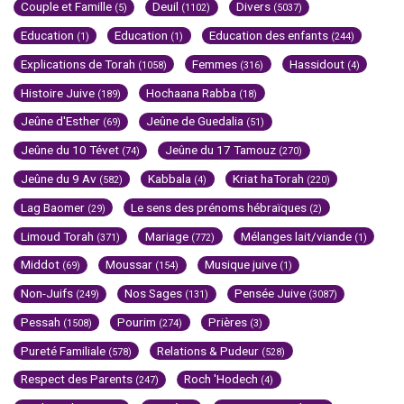
Couple et Famille
Deuil
Divers
(5)
(1102)
(5037)
Education
Education
Education des enfants
(1)
(1)
(244)
Explications de Torah
Femmes
Hassidout
(1058)
(316)
(4)
Histoire Juive
Hochaana Rabba
(189)
(18)
Jeûne d'Esther
Jeûne de Guedalia
(69)
(51)
Jeûne du 10 Tévet
Jeûne du 17 Tamouz
(74)
(270)
Jeûne du 9 Av
Kabbala
Kriat haTorah
(582)
(4)
(220)
Lag Baomer
Le sens des prénoms hébraïques
(29)
(2)
Limoud Torah
Mariage
Mélanges lait/viande
(371)
(772)
(1)
Middot
Moussar
Musique juive
(69)
(154)
(1)
Non-Juifs
Nos Sages
Pensée Juive
(249)
(131)
(3087)
Pessah
Pourim
Prières
(1508)
(274)
(3)
Pureté Familiale
Relations & Pudeur
(578)
(528)
Respect des Parents
Roch 'Hodech
(247)
(4)