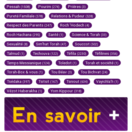
Pessah
Pourim
Prières
(1508)
(274)
(3)
Pureté Familiale
Relations & Pudeur
(578)
(528)
Respect des Parents
Roch 'Hodech
(247)
(4)
Roch Hachana
Santé
Science & Torah
(295)
(1)
(33)
Sexualité
Sim'hat Torah
Souccot
(8)
(47)
(502)
Talmud
Techouva
Téfila
Téfilines
(1)
(122)
(2230)
(356)
Temps Messianique
Toledot
Torah et société
(124)
(1)
(1)
Torah-Box & vous
Tou Béav
Tou Bichvat
(1)
(3)
(24)
Tsédaka
Tsitsit
Tsniout
Vayichla'h
(397)
(167)
(634)
(1)
Vézot Haberakha
Yom Kippour
(1)
(318)