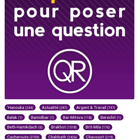
'Hanouka
Actualité
Argent & Travail
(244)
(287)
(747)
Balak
Bamidbar
Bar-Mitsva
Berechit
(1)
(1)
(118)
(1)
Beth-Hamikdach
Brakhot
Brit-Mila
(6)
(1518)
(176)
Cacheroute
Chabbath
Chavouot
(3703)
(2426)
(219)