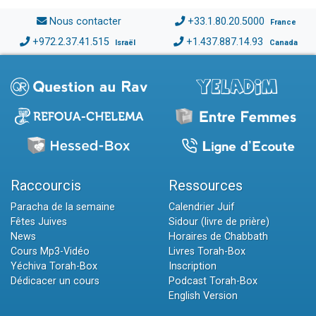
Nous contacter
+33.1.80.20.5000
France
+972.2.37.41.515
+1.437.887.14.93
Israël
Canada
Raccourcis
Ressources
Paracha de la semaine
Calendrier Juif
Fêtes Juives
Sidour (livre de prière)
News
Horaires de Chabbath
Cours Mp3-Vidéo
Livres Torah-Box
Yéchiva Torah-Box
Inscription
Dédicacer un cours
Podcast Torah-Box
English Version