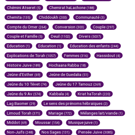
Chémini Atseret
Chemirat haLachone
(5)
(188)
Chemita
Chiddoukh
Communauté
(135)
(200)
(3)
Compte du Omer
Conversion
Couple
(264)
(303)
(297)
Couple et Famille
Deuil
Divers
(5)
(1102)
(5037)
Education
Education
Education des enfants
(1)
(1)
(244)
Explications de Torah
Femmes
Hassidout
(1057)
(316)
(4)
Histoire Juive
Hochaana Rabba
(189)
(18)
Jeûne d'Esther
Jeûne de Guedalia
(69)
(51)
Jeûne du 10 Tévet
Jeûne du 17 Tamouz
(74)
(269)
Jeûne du 9 Av
Kabbala
Kriat haTorah
(574)
(4)
(220)
Lag Baomer
Le sens des prénoms hébraïques
(29)
(2)
Limoud Torah
Mariage
Mélanges lait/viande
(371)
(772)
(1)
Middot
Moussar
Musique juive
(69)
(154)
(1)
Non-Juifs
Nos Sages
Pensée Juive
(248)
(131)
(3085)