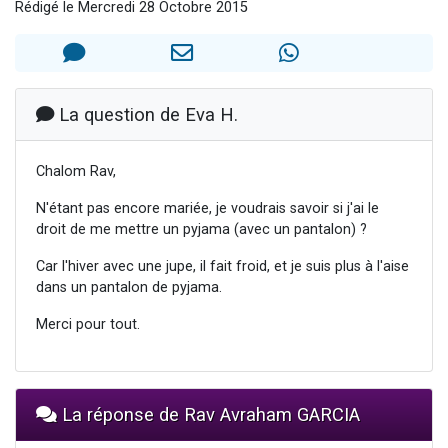
Rédigé le Mercredi 28 Octobre 2015
Ariel vient de donner son Maasser
Il reste 49 places pour étudier en groupe sur Zoom
Nathaniel vient de donner son Maasser
6 personnes viennent de faire un don pour 5 enfants déjà orphelins risquent de perdre leur maman
La question de Eva H.
3 personnes viennent de nous rejoindre sur WhatsApp
Chalom Rav,
N'étant pas encore mariée, je voudrais savoir si j'ai le
droit de me mettre un pyjama (avec un pantalon) ?
Car l'hiver avec une jupe, il fait froid, et je suis plus à l'aise
dans un pantalon de pyjama.
Merci pour tout.
La réponse de Rav Avraham GARCIA