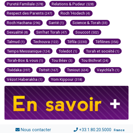
Pureté Familiale
Relations & Pudeur
(578)
(528)
Respect des Parents
Roch 'Hodech
(247)
(4)
Roch Hachana
Santé
Science & Torah
(296)
(1)
(33)
Sexualité
Sim'hat Torah
Souccot
(8)
(47)
(502)
Talmud
Techouva
Téfila
Téfilines
(1)
(122)
(2230)
(356)
Temps Messianique
Toledot
Torah et société
(124)
(1)
(1)
Torah-Box & vous
Tou Béav
Tou Bichvat
(1)
(3)
(24)
Tsédaka
Tsitsit
Tsniout
Vayichla'h
(397)
(167)
(634)
(1)
Vézot Haberakha
Yom Kippour
(1)
(318)
Nous contacter
+33.1.80.20.5000
France