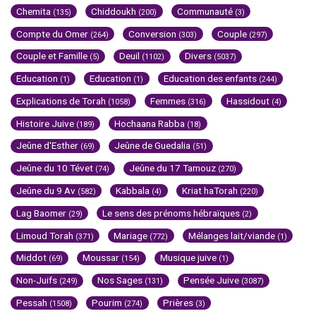
Chemita
Chiddoukh
Communauté
(135)
(200)
(3)
Compte du Omer
Conversion
Couple
(264)
(303)
(297)
Couple et Famille
Deuil
Divers
(5)
(1102)
(5037)
Education
Education
Education des enfants
(1)
(1)
(244)
Explications de Torah
Femmes
Hassidout
(1058)
(316)
(4)
Histoire Juive
Hochaana Rabba
(189)
(18)
Jeûne d'Esther
Jeûne de Guedalia
(69)
(51)
Jeûne du 10 Tévet
Jeûne du 17 Tamouz
(74)
(270)
Jeûne du 9 Av
Kabbala
Kriat haTorah
(582)
(4)
(220)
Lag Baomer
Le sens des prénoms hébraïques
(29)
(2)
Limoud Torah
Mariage
Mélanges lait/viande
(371)
(772)
(1)
Middot
Moussar
Musique juive
(69)
(154)
(1)
Non-Juifs
Nos Sages
Pensée Juive
(249)
(131)
(3087)
Pessah
Pourim
Prières
(1508)
(274)
(3)