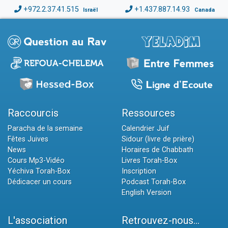
+972.2.37.41.515
+1.437.887.14.93
Israël
Canada
Raccourcis
Ressources
Paracha de la semaine
Calendrier Juif
Fêtes Juives
Sidour (livre de prière)
News
Horaires de Chabbath
Cours Mp3-Vidéo
Livres Torah-Box
Yéchiva Torah-Box
Inscription
Dédicacer un cours
Podcast Torah-Box
English Version
L'association
Retrouvez-nous...