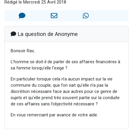
Rédigé le Mercredi 25 Avril 2018
2 personnes viennent de nous rejoindre sur WhatsApp
13 personnes viennent de demander une bénédiction
Il reste 49 places pour étudier en groupe sur Zoom
12 nouvelles musiques dans Torah-Box Music
La question de Anonyme
2 personnes viennent de nous rejoindre sur WhatsApp
Bonsoir Rav,
L’homme se doit-il de parler de ses affaires financières à
sa femme lorsqu’elle l’exige ?
En particulier lorsque cela n’a aucun impact sur la vie
commune du couple, que l’on sait qu’elle n’a pas la
discrétion nécessaire face aux autres pour ce genre de
sujets et qu’elle prend très souvent partie sur la conduite
de ces affaires sans l’objectivité nécessaire ?
En vous remerciant par avance de votre aide.