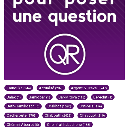
'Hanouka
Actualité
Argent & Travail
(244)
(287)
(747)
Balak
Bamidbar
Bar-Mitsva
Berechit
(1)
(1)
(118)
(1)
Beth-Hamikdach
Brakhot
Brit-Mila
(6)
(1520)
(176)
Cacheroute
Chabbath
Chavouot
(3703)
(2429)
(219)
Chémini Atseret
Chemirat haLachone
(5)
(188)