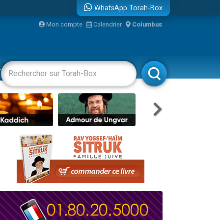
WhatsApp Torah-Box
Mon compte
Calendrier
Columbus
re
racha
Divertissements
Livres
Rabbanim
travers le temps