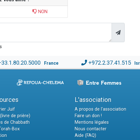
NON
s
+33.1.80.20.5000
+972.2.37.41.515
France
Is
ources
L'association
ier Juif
A propos de l'association
(livre de prière)
Faire un don !
es de Chabbath
Mentions légales
 Torah-Box
Nous contacter
tion
Aide (FAQ)