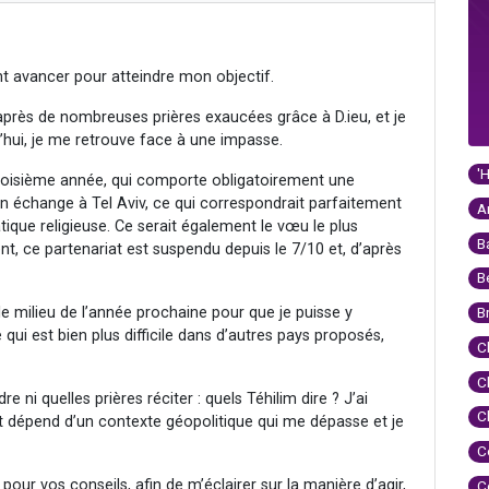
nt avancer pour atteindre mon objectif.
après de nombreuses prières exaucées grâce à D.ieu, et je
hui, je me retrouve face à une impasse.
'
 troisième année, qui comporte obligatoirement une
un échange à Tel Aviv, ce qui correspondrait parfaitement
A
ique religieuse. Ce serait également le vœu le plus
B
, ce partenariat est suspendu depuis le 7/10 et, d’après
B
 le milieu de l’année prochaine pour que je puisse y
B
 qui est bien plus difficile dans d’autres pays proposés,
C
C
ni quelles prières réciter : quels Téhilim dire ? J’ai
C
t dépend d’un contexte géopolitique qui me dépasse et je
C
ur vos conseils, afin de m’éclairer sur la manière d’agir,
C