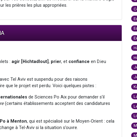
ur les prières les plus appropriées.
C
E
E
IA
E
H
H
lets :
agir
[Hichtadlout]
,
prier
, et
confiance
en D.ieu
J
J
t avec Tel Aviv est suspendu pour des raisons
e que le projet est perdu. Voici quelques pistes :
K
L
ternationales
de Sciences Po Aix pour demander s’il
bre
(certains établissements acceptent des candidatures
L
L
 Po à Menton
, qui est spécialisé sur le Moyen-Orient : cela
M
hange à Tel-Aviv si la situation s’ouvre.
M