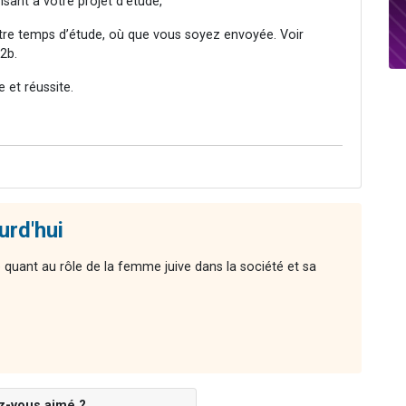
ant à votre projet d’étude,
otre temps d’étude, où que vous soyez envoyée. Voir
2b.
et réussite.
urd'hui
quant au rôle de la femme juive dans la société et sa
z-vous aimé ?