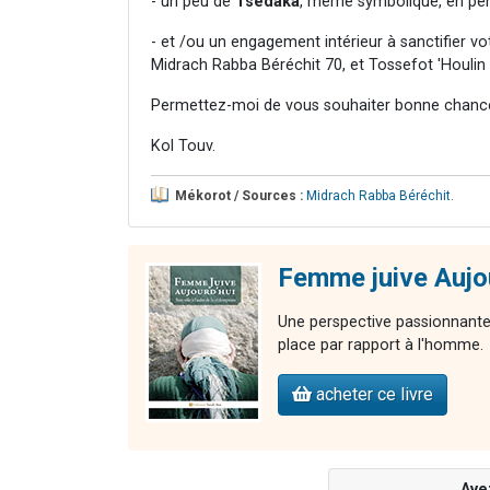
- un peu de
Tsédaka
, même symbolique, en pens
- et /ou un engagement intérieur à sanctifier v
Midrach Rabba Béréchit 70, et Tossefot 'Houlin 
Permettez-moi de vous souhaiter bonne chance 
Kol Touv.
Mékorot / Sources :
Midrach Rabba Béréchit
.
Femme juive Aujo
Une perspective passionnante 
place par rapport à l'homme.
acheter ce livre
Ave