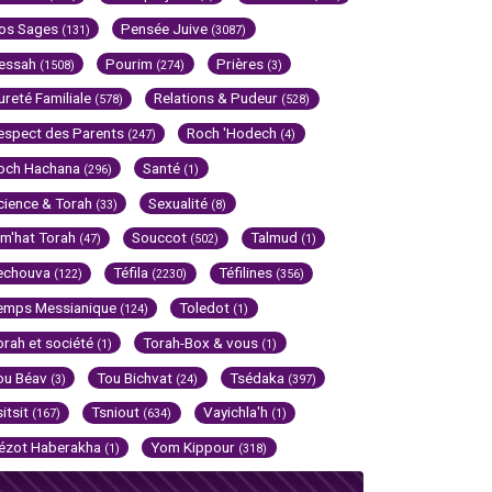
os Sages
Pensée Juive
(131)
(3087)
essah
Pourim
Prières
(1508)
(274)
(3)
ureté Familiale
Relations & Pudeur
(578)
(528)
espect des Parents
Roch 'Hodech
(247)
(4)
och Hachana
Santé
(296)
(1)
cience & Torah
Sexualité
(33)
(8)
im'hat Torah
Souccot
Talmud
(47)
(502)
(1)
echouva
Téfila
Téfilines
(122)
(2230)
(356)
emps Messianique
Toledot
(124)
(1)
orah et société
Torah-Box & vous
(1)
(1)
ou Béav
Tou Bichvat
Tsédaka
(3)
(24)
(397)
sitsit
Tsniout
Vayichla'h
(167)
(634)
(1)
ézot Haberakha
Yom Kippour
(1)
(318)