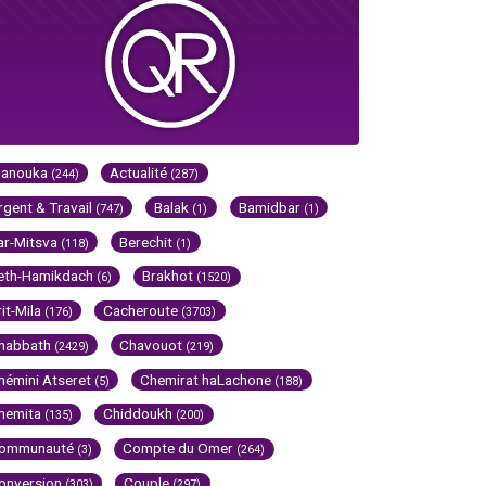
Hanouka
Actualité
(244)
(287)
rgent & Travail
Balak
Bamidbar
(747)
(1)
(1)
ar-Mitsva
Berechit
(118)
(1)
eth-Hamikdach
Brakhot
(6)
(1520)
rit-Mila
Cacheroute
(176)
(3703)
habbath
Chavouot
(2429)
(219)
hémini Atseret
Chemirat haLachone
(5)
(188)
hemita
Chiddoukh
(135)
(200)
ommunauté
Compte du Omer
(3)
(264)
onversion
Couple
(303)
(297)