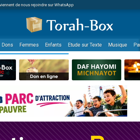
viennent de nous rejoindre sur WhatsApp
de donner son Maasser
es viennent de faire un don pour 5 jours de vacances aux Orphelins
es viennent de faire un don pour Diane, 80 ans, dans un appartement insalub
viennent de nous rejoindre sur WhatsApp
Dons
Femmes
Enfants
Etude sur Texte
Musique
Pa
 viennent de demander une bénédiction
nnes viennent de faire un don pour Sauvez la jambe de Yohan
49 places pour étudier en groupe sur Zoom
lles musiques dans Torah-Box Music
viennent de nous rejoindre sur WhatsApp
viennent de nous rejoindre sur WhatsApp
les musiques dans Torah-Box Music
viennent de nous rejoindre sur WhatsApp
es viennent de faire un don pour Tsédaka : pauvres d'Israel
sion radio : Visions de grandeur n°104 : Le Chabbath et le Birkat Hamazone à 