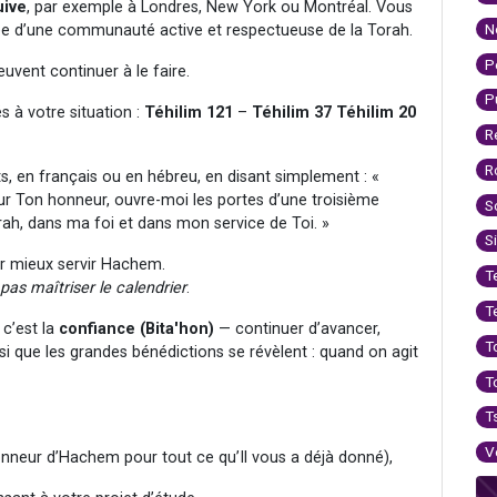
uive
, par exemple à Londres, New York ou Montréal. Vous
N
urée d’une communauté active et respectueuse de la Torah.
P
peuvent continuer à le faire.
P
s à votre situation :
Téhilim 121
–
Téhilim 37
Téhilim 20
R
R
, en français ou en hébreu, en disant simplement : «
ur Ton honneur, ouvre-moi les portes d’une troisième
S
ah, dans ma foi et dans mon service de Toi. »
S
our mieux servir Hachem.
T
pas maîtriser le calendrier
.
T
 c’est la
confiance (Bita'hon)
— continuer d’avancer,
T
insi que les grandes bénédictions se révèlent : quand on agit
T
T
V
onneur d’Hachem pour tout ce qu’Il vous a déjà donné),