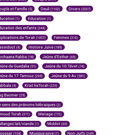
ouple et Famille
Deuil
Divers
(5)
(1102)
(5037)
ducation
Education
(1)
(1)
ducation des enfants
(244)
xplications de Torah
Femmes
(1057)
(316)
assidout
Histoire Juive
(4)
(189)
ochaana Rabba
Jeûne d'Esther
(18)
(69)
eûne de Guedalia
Jeûne du 10 Tévet
(51)
(74)
eûne du 17 Tamouz
Jeûne du 9 Av
(269)
(581)
abbala
Kriat haTorah
(4)
(220)
ag Baomer
(29)
e sens des prénoms hébraïques
(2)
imoud Torah
Mariage
(371)
(772)
élanges lait/viande
Middot
(1)
(69)
oussar
Musique juive
Non-Juifs
(154)
(1)
(249)