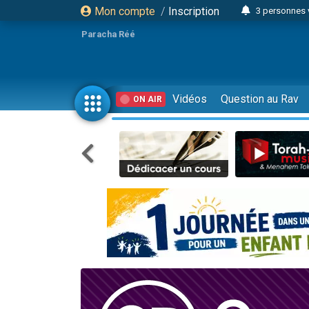
Mon compte
/
Inscription
3 personnes 
Odaya vient 
Paracha Réé
3 personn
3 personn
2 personnes 
Vidéos
Question au Rav
ON AIR
13 personnes
30 perso
Il reste 
12 nouve
3 personnes 
2 personnes 
2 nouvel
3 personnes 
8 personn
Nouvelle émis