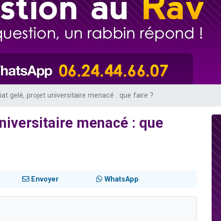
 viennent de demander une bénédiction
49 places pour étudier en groupe sur Zoom
de donner son Maasser
ent de donner son Maasser
viennent de nous rejoindre sur WhatsApp
at gelé, projet universitaire menacé : que faire ?
universitaire menacé : que
Envoyer
WhatsApp