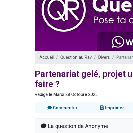
61 personnes
Il reste 
Ariel vient 
Nathaniel vi
4 personnes 
Accueil
Question au Rav
Divers
Partenari
Partenariat gelé, projet 
faire ?
Rédigé le Mardi 28 Octobre 2025
Commenter
Imprimer
La question de Anonyme