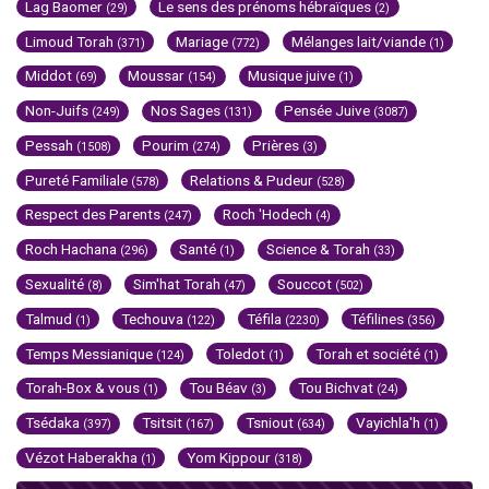
Lag Baomer
Le sens des prénoms hébraïques
(29)
(2)
Limoud Torah
Mariage
Mélanges lait/viande
(371)
(772)
(1)
Middot
Moussar
Musique juive
(69)
(154)
(1)
Non-Juifs
Nos Sages
Pensée Juive
(249)
(131)
(3087)
Pessah
Pourim
Prières
(1508)
(274)
(3)
Pureté Familiale
Relations & Pudeur
(578)
(528)
Respect des Parents
Roch 'Hodech
(247)
(4)
Roch Hachana
Santé
Science & Torah
(296)
(1)
(33)
Sexualité
Sim'hat Torah
Souccot
(8)
(47)
(502)
Talmud
Techouva
Téfila
Téfilines
(1)
(122)
(2230)
(356)
Temps Messianique
Toledot
Torah et société
(124)
(1)
(1)
Torah-Box & vous
Tou Béav
Tou Bichvat
(1)
(3)
(24)
Tsédaka
Tsitsit
Tsniout
Vayichla'h
(397)
(167)
(634)
(1)
Vézot Haberakha
Yom Kippour
(1)
(318)