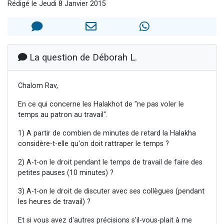
Rédigé le Jeudi 8 Janvier 2015
13 personnes viennent de demander une bénédiction
30 personnes viennent de faire un don pour Sauvez la jambe de Yohan
Il reste 49 places pour étudier en groupe sur Zoom
12 nouvelles musiques dans Torah-Box Music
La question de Déborah L.
29 personnes viennent de demander une bénédiction
Chalom Rav,
En ce qui concerne les Halakhot de "ne pas voler le
temps au patron au travail".
1) A partir de combien de minutes de retard la Halakha
considère-t-elle qu'on doit rattraper le temps ?
2) A-t-on le droit pendant le temps de travail de faire des
petites pauses (10 minutes) ?
3) A-t-on le droit de discuter avec ses collègues (pendant
les heures de travail) ?
Et si vous avez d'autres précisions s'il-vous-plait à me