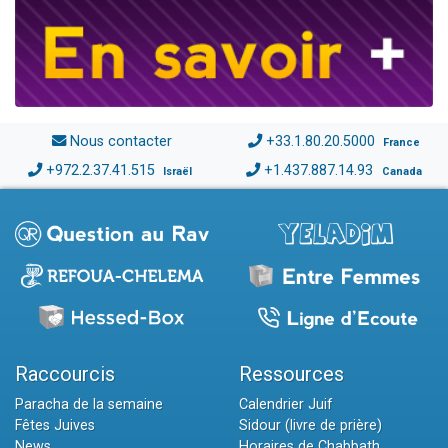
Nous contacter
+33.1.80.20.5000
France
+972.2.37.41.515
+1.437.887.14.93
Israël
Canada
Raccourcis
Ressources
Paracha de la semaine
Calendrier Juif
Fêtes Juives
Sidour (livre de prière)
News
Horaires de Chabbath