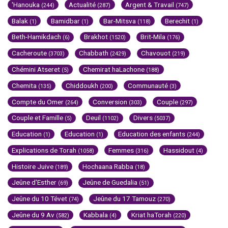
'Hanouka
Actualité
Argent & Travail
(244)
(287)
(747)
Balak
Bamidbar
Bar-Mitsva
Berechit
(1)
(1)
(118)
(1)
Beth-Hamikdach
Brakhot
Brit-Mila
(6)
(1520)
(176)
Cacheroute
Chabbath
Chavouot
(3703)
(2429)
(219)
Chémini Atseret
Chemirat haLachone
(5)
(188)
Chemita
Chiddoukh
Communauté
(135)
(200)
(3)
Compte du Omer
Conversion
Couple
(264)
(303)
(297)
Couple et Famille
Deuil
Divers
(5)
(1102)
(5037)
Education
Education
Education des enfants
(1)
(1)
(244)
Explications de Torah
Femmes
Hassidout
(1058)
(316)
(4)
Histoire Juive
Hochaana Rabba
(189)
(18)
Jeûne d'Esther
Jeûne de Guedalia
(69)
(51)
Jeûne du 10 Tévet
Jeûne du 17 Tamouz
(74)
(270)
Jeûne du 9 Av
Kabbala
Kriat haTorah
(582)
(4)
(220)