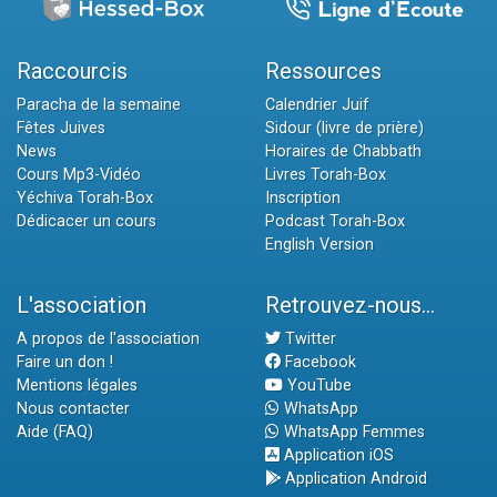
Raccourcis
Ressources
Paracha de la semaine
Calendrier Juif
Fêtes Juives
Sidour (livre de prière)
News
Horaires de Chabbath
Cours Mp3-Vidéo
Livres Torah-Box
Yéchiva Torah-Box
Inscription
Dédicacer un cours
Podcast Torah-Box
English Version
L'association
Retrouvez-nous...
A propos de l'association
Twitter
Faire un don !
Facebook
Mentions légales
YouTube
Nous contacter
WhatsApp
Aide (FAQ)
WhatsApp Femmes
Application iOS
Application Android