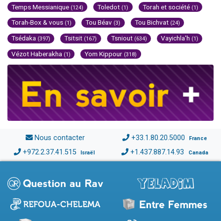
Temps Messianique
Toledot
Torah et société
(124)
(1)
(1)
Torah-Box & vous
Tou Béav
Tou Bichvat
(1)
(3)
(24)
Tsédaka
Tsitsit
Tsniout
Vayichla'h
(397)
(167)
(634)
(1)
Vézot Haberakha
Yom Kippour
(1)
(318)
Nous contacter
+33.1.80.20.5000
France
+972.2.37.41.515
+1.437.887.14.93
Israël
Canada