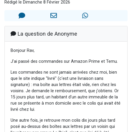
Rédigé le Dimanche 8 Février 2026
Nouvelle émission radio : Visions de grandeur n°104 : Le Chabbath et le Birkat Hamazone à travers le temps
61 personnes viennent de demander une bénédiction
Ariel vient de donner son Maasser
Il reste 49 places pour étudier en groupe sur Zoom
La question de Anonyme
Eva vient de donner son Maasser
Bonjour Rav,
J'ai passé des commandes sur Amazon Prime et Temu.
Les commandes ne sont jamais arrivées chez moi, bien
que le site indique "livré" (c'est une livraison sans
signature) : ma boîte aux lettres était vide, rien chez les
voisins. Je demande le remboursement, que j'obtiens. Or
15 jours plus tard, un habitant d'un autre immeuble de la
rue se présente à mon domicile avec le colis qui avait été
livré chez lui.
Une autre fois, je retrouve mon colis dix jours plus tard
posé au-dessus des boîtes aux lettres par un voisin qui