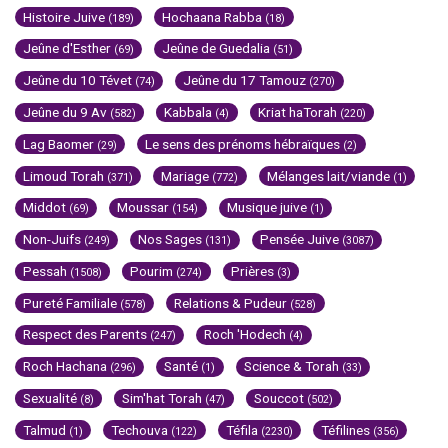
Histoire Juive
Hochaana Rabba
(189)
(18)
Jeûne d'Esther
Jeûne de Guedalia
(69)
(51)
Jeûne du 10 Tévet
Jeûne du 17 Tamouz
(74)
(270)
Jeûne du 9 Av
Kabbala
Kriat haTorah
(582)
(4)
(220)
Lag Baomer
Le sens des prénoms hébraïques
(29)
(2)
Limoud Torah
Mariage
Mélanges lait/viande
(371)
(772)
(1)
Middot
Moussar
Musique juive
(69)
(154)
(1)
Non-Juifs
Nos Sages
Pensée Juive
(249)
(131)
(3087)
Pessah
Pourim
Prières
(1508)
(274)
(3)
Pureté Familiale
Relations & Pudeur
(578)
(528)
Respect des Parents
Roch 'Hodech
(247)
(4)
Roch Hachana
Santé
Science & Torah
(296)
(1)
(33)
Sexualité
Sim'hat Torah
Souccot
(8)
(47)
(502)
Talmud
Techouva
Téfila
Téfilines
(1)
(122)
(2230)
(356)