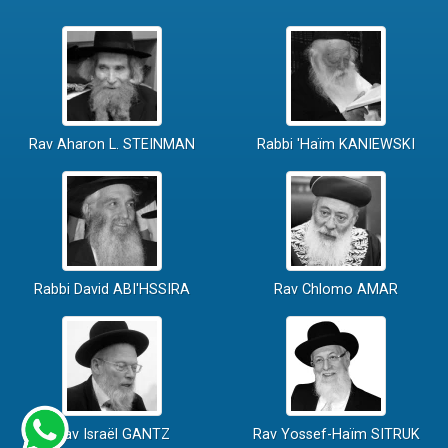
Rav Aharon L. STEINMAN
Rabbi 'Haïm KANIEWSKI
Rabbi David ABI'HSSIRA
Rav Chlomo AMAR
Rav Israël GANTZ
Rav Yossef-Haïm SITRUK