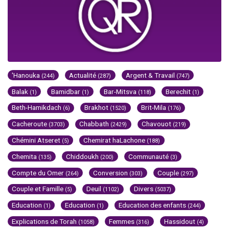
'Hanouka
Actualité
Argent & Travail
(244)
(287)
(747)
Balak
Bamidbar
Bar-Mitsva
Berechit
(1)
(1)
(118)
(1)
Beth-Hamikdach
Brakhot
Brit-Mila
(6)
(1520)
(176)
Cacheroute
Chabbath
Chavouot
(3703)
(2429)
(219)
Chémini Atseret
Chemirat haLachone
(5)
(188)
Chemita
Chiddoukh
Communauté
(135)
(200)
(3)
Compte du Omer
Conversion
Couple
(264)
(303)
(297)
Couple et Famille
Deuil
Divers
(5)
(1102)
(5037)
Education
Education
Education des enfants
(1)
(1)
(244)
Explications de Torah
Femmes
Hassidout
(1058)
(316)
(4)