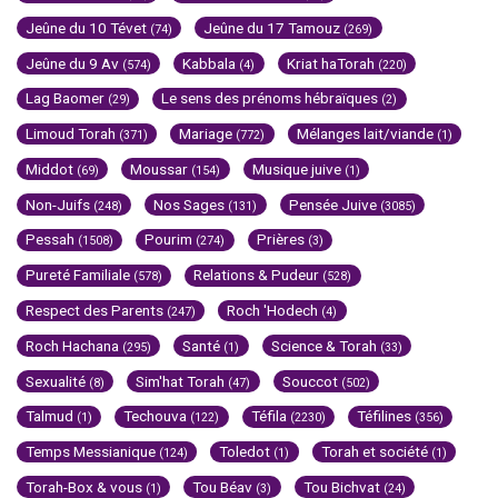
Jeûne du 10 Tévet
Jeûne du 17 Tamouz
(74)
(269)
Jeûne du 9 Av
Kabbala
Kriat haTorah
(574)
(4)
(220)
Lag Baomer
Le sens des prénoms hébraïques
(29)
(2)
Limoud Torah
Mariage
Mélanges lait/viande
(371)
(772)
(1)
Middot
Moussar
Musique juive
(69)
(154)
(1)
Non-Juifs
Nos Sages
Pensée Juive
(248)
(131)
(3085)
Pessah
Pourim
Prières
(1508)
(274)
(3)
Pureté Familiale
Relations & Pudeur
(578)
(528)
Respect des Parents
Roch 'Hodech
(247)
(4)
Roch Hachana
Santé
Science & Torah
(295)
(1)
(33)
Sexualité
Sim'hat Torah
Souccot
(8)
(47)
(502)
Talmud
Techouva
Téfila
Téfilines
(1)
(122)
(2230)
(356)
Temps Messianique
Toledot
Torah et société
(124)
(1)
(1)
Torah-Box & vous
Tou Béav
Tou Bichvat
(1)
(3)
(24)