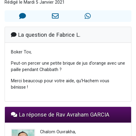
Rédigé le Mardi 5 Janvier 2021
61 personnes viennent de demander une bénédiction
Il reste 49 places pour étudier en groupe sur Zoom
Ariel vient de donner son Maasser
Nathaniel vient de donner son Maasser
La question de Fabrice L.
4 personnes viennent de nous rejoindre sur WhatsApp
Boker Tov,
Peut-on percer une petite brique de jus d’orange avec une
paille pendant Chabbath ?
Merci beaucoup pour votre aide, qu'Hachem vous
bénisse !
La réponse de Rav Avraham GARCIA
Chalom Ouvrakha,