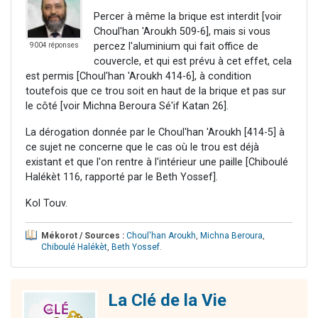
Percer à même la brique est interdit [voir
Choul'han 'Aroukh 509-6], mais si vous
percez l'aluminium qui fait office de
9004 réponses
couvercle, et qui est prévu à cet effet, cela
est permis [Choul'han 'Aroukh 414-6], à condition
toutefois que ce trou soit en haut de la brique et pas sur
le côté [voir Michna Beroura Sé'if Katan 26].
La dérogation donnée par le Choul'han 'Aroukh [414-5] à
ce sujet ne concerne que le cas où le trou est déjà
existant et que l'on rentre à l'intérieur une paille [Chiboulé
Halékèt 116, rapporté par le Beth Yossef].
Kol Touv.
Mékorot / Sources :
Choul'han Aroukh
,
Michna Beroura
,
Chiboulé Halékèt
,
Beth Yossef
.
La Clé de la Vie