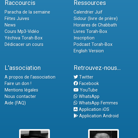
Raccourcis
Ressources
Paracha de la semaine
Calendrier Juif
Fêtes Juives
Sidour (livre de prière)
News
Horaires de Chabbath
Cours Mp3-Vidéo
Livres Torah-Box
Yéchiva Torah-Box
Inscription
Dédicacer un cours
Podcast Torah-Box
English Version
L'association
Retrouvez-nous...
A propos de l'association
Twitter
Faire un don !
Facebook
Mentions légales
YouTube
Nous contacter
WhatsApp
Aide (FAQ)
WhatsApp Femmes
Application iOS
Application Android