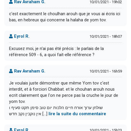
Rav Avraham G.
10/01/2021 - 19h02
c'est exactement le choulhan arouh que je vous ai écris ici
bas, en hebreux qui concerne la halaha de yom tov.
Eyrol R.
10/01/2021 - 18h07
Excusez moi, je n'ai pas été précis : le parlais de la
référence 509 - 6, a quoi fait-elle référence ?
Rav Avraham G.
10/01/2021 - 16h59
Je voulais juste démontrer que même Yom tov c'est
interdit, et à forciori Chabbat. et le chouhan arouh nous
ecrit clairement que l'on ne perce pas la cruche le jour de
yom tov.
שולחן ערוך אורח חיים הלכות יום טוב סימן תקט סעיף ו
אין נוקבין נקב חדש [...]
lire la suite du commentaire
Eyrol R.
10/01/2021 - 15h23