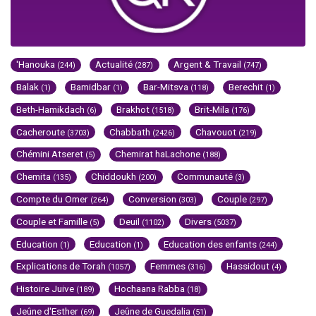
'Hanouka
Actualité
Argent & Travail
(244)
(287)
(747)
Balak
Bamidbar
Bar-Mitsva
Berechit
(1)
(1)
(118)
(1)
Beth-Hamikdach
Brakhot
Brit-Mila
(6)
(1518)
(176)
Cacheroute
Chabbath
Chavouot
(3703)
(2426)
(219)
Chémini Atseret
Chemirat haLachone
(5)
(188)
Chemita
Chiddoukh
Communauté
(135)
(200)
(3)
Compte du Omer
Conversion
Couple
(264)
(303)
(297)
Couple et Famille
Deuil
Divers
(5)
(1102)
(5037)
Education
Education
Education des enfants
(1)
(1)
(244)
Explications de Torah
Femmes
Hassidout
(1057)
(316)
(4)
Histoire Juive
Hochaana Rabba
(189)
(18)
Jeûne d'Esther
Jeûne de Guedalia
(69)
(51)