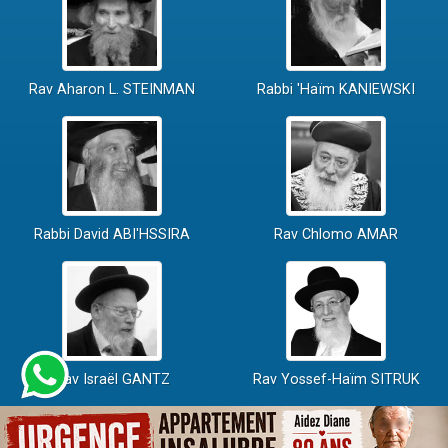
Rav Aharon L. STEINMAN
Rabbi 'Haïm KANIEWSKI
Rabbi David ABI'HSSIRA
Rav Chlomo AMAR
Rav Israël GANTZ
Rav Yossef-Haïm SITRUK