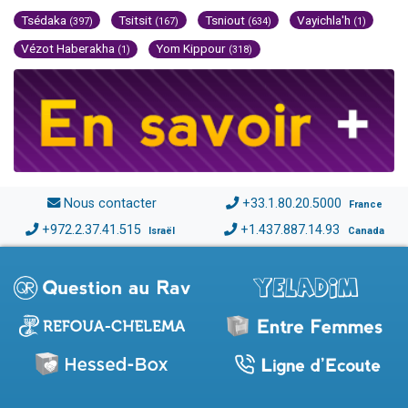
Tsédaka
Tsitsit
Tsniout
Vayichla'h
(397)
(167)
(634)
(1)
Vézot Haberakha
Yom Kippour
(1)
(318)
Nous contacter
+33.1.80.20.5000
France
+972.2.37.41.515
+1.437.887.14.93
Israël
Canada