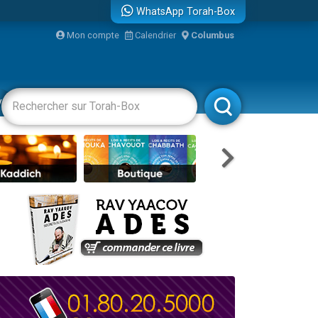
WhatsApp Torah-Box
Mon compte
Calendrier
Columbus
re
vertissements
Livres
Rabbanim