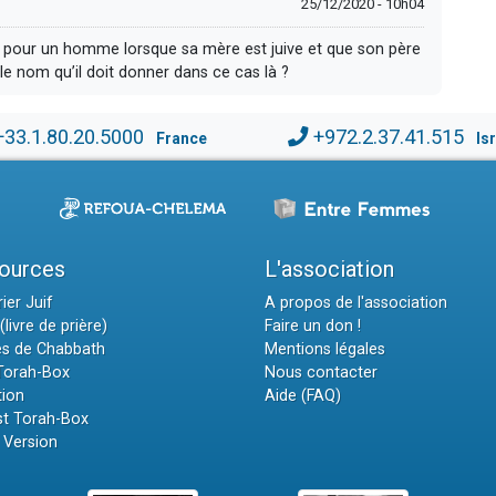
25/12/2020 - 10h04
 pour un homme lorsque sa mère est juive et que son père
le nom qu’il doit donner dans ce cas là ?
+33.1.80.20.5000
+972.2.37.41.515
France
Is
ources
L'association
ier Juif
A propos de l'association
(livre de prière)
Faire un don !
es de Chabbath
Mentions légales
 Torah-Box
Nous contacter
tion
Aide (FAQ)
t Torah-Box
 Version