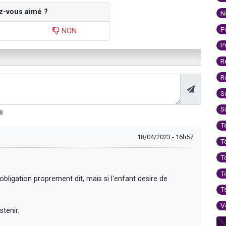
z-vous aimé ?
N
P
NON
P
R
R
S
S
s
T
18/04/2023 - 16h57
T
T
T
d'obligation proprement dit, mais si l'enfant desire de
T
V
stenir.