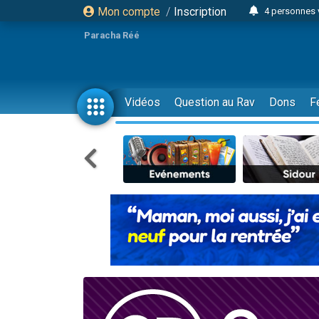
Mon compte
/
Inscription
4 personnes 
3 personnes 
Paracha Réé
Odaya vient 
3 personn
3 personn
Vidéos
Question au Rav
Dons
F
13 personnes
2 personnes 
30 perso
Il reste 
12 nouve
3 personnes 
2 personnes 
3 personnes 
2 nouvel
8 personn