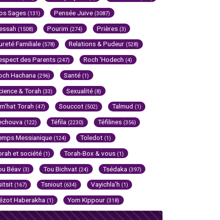
os Sages
Pensée Juive
(131)
(3087)
essah
Pourim
Prières
(1508)
(274)
(3)
ureté Familiale
Relations & Pudeur
(578)
(528)
espect des Parents
Roch 'Hodech
(247)
(4)
och Hachana
Santé
(296)
(1)
cience & Torah
Sexualité
(33)
(8)
im'hat Torah
Souccot
Talmud
(47)
(502)
(1)
echouva
Téfila
Téfilines
(122)
(2230)
(356)
emps Messianique
Toledot
(124)
(1)
orah et société
Torah-Box & vous
(1)
(1)
ou Béav
Tou Bichvat
Tsédaka
(3)
(24)
(397)
sitsit
Tsniout
Vayichla'h
(167)
(634)
(1)
ézot Haberakha
Yom Kippour
(1)
(318)