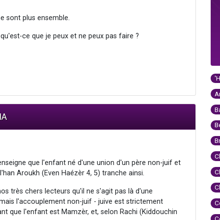
 ne sont plus ensemble.
 qu'est-ce que je peux et ne peux pas faire ?
'
A
B
IA
B
B
C
seigne que l'enfant né d'une union d'un père non-juif et
C
ul'han Aroukh (Even Haézèr 4, 5) tranche ainsi.
C
s très chers lecteurs qu'il ne s'agit pas là d'une
 mais l'accouplement non-juif - juive est strictement
C
sant que l'enfant est Mamzèr, et, selon Rachi (Kiddouchin
C