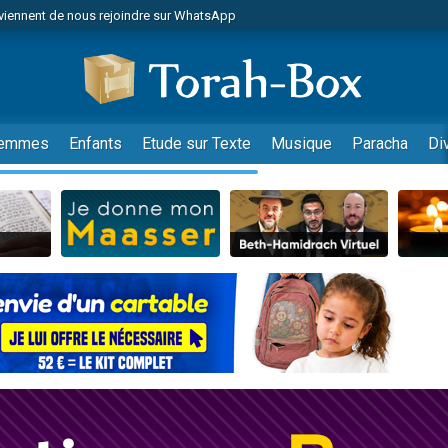
viennent de nous rejoindre sur WhatsApp
viennent de nous rejoindre sur WhatsApp
de donner son Maasser
es viennent de faire un don pour 5 jours de vacances aux Orphelins
es viennent de faire un don pour Diane, 80 ans, dans un appartement insalub
emmes
Enfants
Etude sur Texte
Musique
Paracha
Di
 viennent de demander une bénédiction
viennent de nous rejoindre sur WhatsApp
nnes viennent de faire un don pour Sauvez la jambe de Yohan
49 places pour étudier en groupe sur Zoom
lles musiques dans Torah-Box Music
viennent de nous rejoindre sur WhatsApp
viennent de nous rejoindre sur WhatsApp
viennent de nous rejoindre sur WhatsApp
les musiques dans Torah-Box Music
es viennent de faire un don pour Tsédaka : pauvres d'Israel