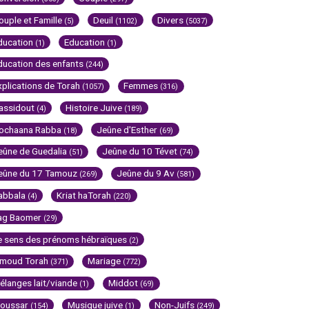
ouple et Famille
Deuil
Divers
(5)
(1102)
(5037)
ducation
Education
(1)
(1)
ducation des enfants
(244)
xplications de Torah
Femmes
(1057)
(316)
assidout
Histoire Juive
(4)
(189)
ochaana Rabba
Jeûne d'Esther
(18)
(69)
eûne de Guedalia
Jeûne du 10 Tévet
(51)
(74)
eûne du 17 Tamouz
Jeûne du 9 Av
(269)
(581)
abbala
Kriat haTorah
(4)
(220)
ag Baomer
(29)
e sens des prénoms hébraïques
(2)
imoud Torah
Mariage
(371)
(772)
élanges lait/viande
Middot
(1)
(69)
oussar
Musique juive
Non-Juifs
(154)
(1)
(249)