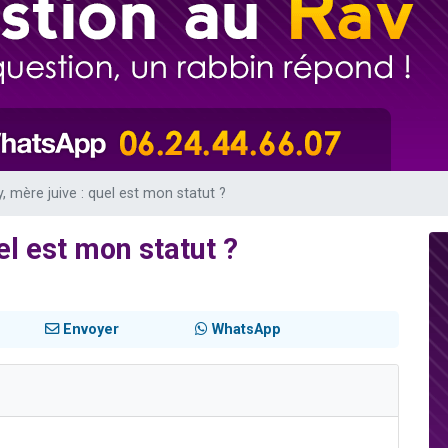
sion radio : Visions de grandeur n°104 : Le Chabbath et le Birkat Hamazone à 
 viennent de demander une bénédiction
de donner son Maasser
49 places pour étudier en groupe sur Zoom
 donner son Maasser
, mère juive : quel est mon statut ?
el est mon statut ?
Envoyer
WhatsApp