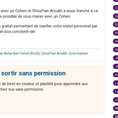
C
r avec un Cohen, le Choul'han Aroukh a aussi tranché à ce
E
as possible de vous marier avec un Cohen.
E
ratuit permettant de clarifier votre statut personnel par
rah-box.com/beth-din
E
H
H
av Acher Ben Yehiel (Roch)
,
Choul'han Aroukh - Even Haézer
.
J
J
s sortir sans permission
K
L
de livret en couleur et plastifié pour apprendre aux
 chez eux sans permission.
L
L
M
M