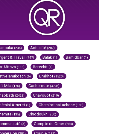
Hanouka
Actualité
(244)
(287)
rgent & Travail
Balak
Bamidbar
(747)
(1)
(1)
ar-Mitsva
Berechit
(118)
(1)
eth-Hamikdach
Brakhot
(6)
(1520)
rit-Mila
Cacheroute
(176)
(3703)
habbath
Chavouot
(2429)
(219)
hémini Atseret
Chemirat haLachone
(5)
(188)
hemita
Chiddoukh
(135)
(200)
ommunauté
Compte du Omer
(3)
(264)
onversion
Couple
(303)
(297)