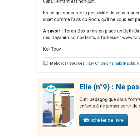
68b), l'enfant est non-juif.
En ce qui concerne la possibilité de vous marie
sujet comme l'avis du Roch, qu'il ne vous est p
A savoir :
Torah-Box a mis en place un Beth-Din g
des Dayanim compétents, à l'adresse : www.to
Kol Touv.
Mékorot / Sources :
Rav Chlomo Its'haki (Rachi)
,
R
Elie (n°9) : Ne pa
Outil pédagogique sous forme 
enfants à ne jamais sortir de
acheter ce livre