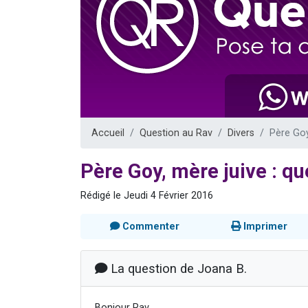
Nouvelle émis
61 personnes
Ariel vient 
Il reste 
Eva vient de
Accueil
Question au Rav
Divers
Père Goy
Père Goy, mère juive : qu
Rédigé le Jeudi 4 Février 2016
Commenter
Imprimer
La question de Joana B.
Bonjour Rav,