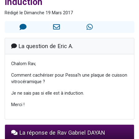
induction
6 personnes viennent de faire un don pour 5 enfants déjà orphelins risquent de perdre leur maman
Rédigé le Dimanche 19 Mars 2017
2 personnes viennent de faire un don pour Reloger Rivka, 6 enfants, victime de violences...
10 personnes viennent de demander une bénédiction
Il reste 49 places pour étudier en groupe sur Zoom
2 personnes viennent de nous rejoindre sur WhatsApp
La question de Eric A.
Chalom Rav,
Comment cachériser pour Pessa'h une plaque de cuisson
vitrocéramique ?
Je ne sais pas si elle est à induction.
Merci !
La réponse de Rav Gabriel DAYAN