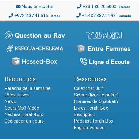
Nous contacter
+33.1.80.20.5000
France
+972.2.37.41.515
+1.437.887.14.93
Israël
Canada
Raccourcis
Ressources
Paracha de la semaine
Calendrier Juif
Fêtes Juives
Sidour (livre de prière)
News
Horaires de Chabbath
Cours Mp3-Vidéo
Livres Torah-Box
Yéchiva Torah-Box
Inscription
Dédicacer un cours
Podcast Torah-Box
English Version