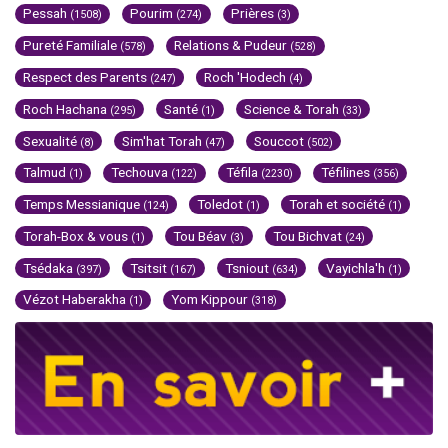
Pessah
Pourim
Prières
(1508)
(274)
(3)
Pureté Familiale
Relations & Pudeur
(578)
(528)
Respect des Parents
Roch 'Hodech
(247)
(4)
Roch Hachana
Santé
Science & Torah
(295)
(1)
(33)
Sexualité
Sim'hat Torah
Souccot
(8)
(47)
(502)
Talmud
Techouva
Téfila
Téfilines
(1)
(122)
(2230)
(356)
Temps Messianique
Toledot
Torah et société
(124)
(1)
(1)
Torah-Box & vous
Tou Béav
Tou Bichvat
(1)
(3)
(24)
Tsédaka
Tsitsit
Tsniout
Vayichla'h
(397)
(167)
(634)
(1)
Vézot Haberakha
Yom Kippour
(1)
(318)