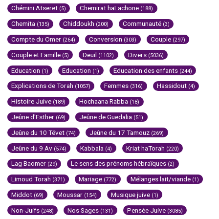
Chémini Atseret
Chemirat haLachone
(5)
(188)
Chemita
Chiddoukh
Communauté
(135)
(200)
(3)
Compte du Omer
Conversion
Couple
(264)
(303)
(297)
Couple et Famille
Deuil
Divers
(5)
(1102)
(5036)
Education
Education
Education des enfants
(1)
(1)
(244)
Explications de Torah
Femmes
Hassidout
(1057)
(316)
(4)
Histoire Juive
Hochaana Rabba
(189)
(18)
Jeûne d'Esther
Jeûne de Guedalia
(69)
(51)
Jeûne du 10 Tévet
Jeûne du 17 Tamouz
(74)
(269)
Jeûne du 9 Av
Kabbala
Kriat haTorah
(574)
(4)
(220)
Lag Baomer
Le sens des prénoms hébraïques
(29)
(2)
Limoud Torah
Mariage
Mélanges lait/viande
(371)
(772)
(1)
Middot
Moussar
Musique juive
(69)
(154)
(1)
Non-Juifs
Nos Sages
Pensée Juive
(248)
(131)
(3085)