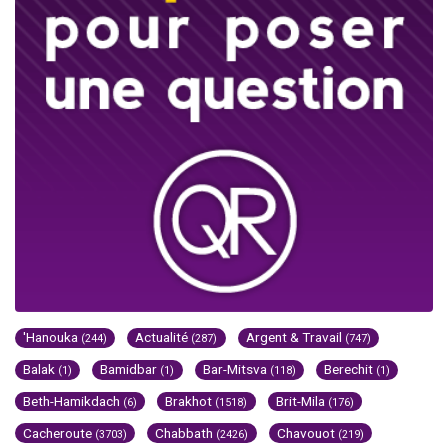
'Hanouka
Actualité
Argent & Travail
(244)
(287)
(747)
Balak
Bamidbar
Bar-Mitsva
Berechit
(1)
(1)
(118)
(1)
Beth-Hamikdach
Brakhot
Brit-Mila
(6)
(1518)
(176)
Cacheroute
Chabbath
Chavouot
(3703)
(2426)
(219)