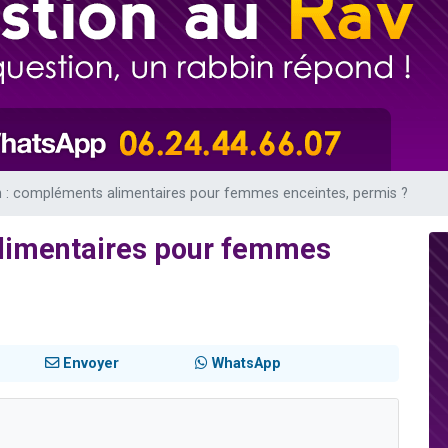
sion radio : Visions de grandeur n°104 : Le Chabbath et le Birkat Hamazone à 
 viennent de demander une bénédiction
de donner son Maasser
49 places pour étudier en groupe sur Zoom
 donner son Maasser
h : compléments alimentaires pour femmes enceintes, permis ?
limentaires pour femmes
Envoyer
WhatsApp