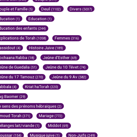
ouple et Famille
Deuil
Divers
(5)
(1102)
(5037)
ducation
Education
(1)
(1)
ducation des enfants
(244)
xplications de Torah
Femmes
(1058)
(316)
assidout
Histoire Juive
(4)
(189)
ochaana Rabba
Jeûne d'Esther
(18)
(69)
eûne de Guedalia
Jeûne du 10 Tévet
(51)
(74)
eûne du 17 Tamouz
Jeûne du 9 Av
(270)
(582)
abbala
Kriat haTorah
(4)
(220)
ag Baomer
(29)
e sens des prénoms hébraïques
(2)
imoud Torah
Mariage
(371)
(772)
élanges lait/viande
Middot
(1)
(69)
oussar
Musique juive
Non-Juifs
(154)
(1)
(249)