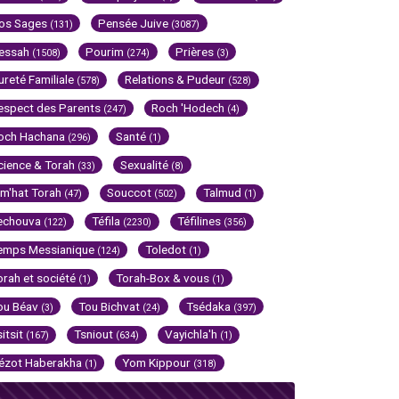
os Sages
Pensée Juive
(131)
(3087)
essah
Pourim
Prières
(1508)
(274)
(3)
ureté Familiale
Relations & Pudeur
(578)
(528)
espect des Parents
Roch 'Hodech
(247)
(4)
och Hachana
Santé
(296)
(1)
cience & Torah
Sexualité
(33)
(8)
im'hat Torah
Souccot
Talmud
(47)
(502)
(1)
echouva
Téfila
Téfilines
(122)
(2230)
(356)
emps Messianique
Toledot
(124)
(1)
orah et société
Torah-Box & vous
(1)
(1)
ou Béav
Tou Bichvat
Tsédaka
(3)
(24)
(397)
sitsit
Tsniout
Vayichla'h
(167)
(634)
(1)
ézot Haberakha
Yom Kippour
(1)
(318)