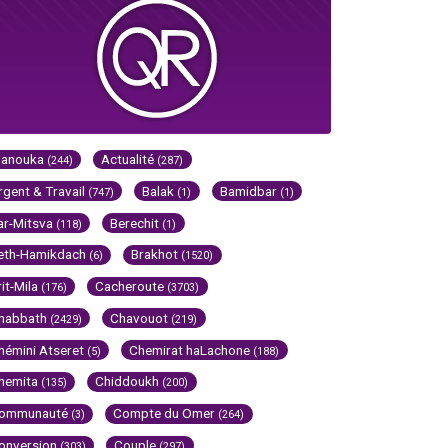
Hanouka
Actualité
(244)
(287)
rgent & Travail
Balak
Bamidbar
(747)
(1)
(1)
ar-Mitsva
Berechit
(118)
(1)
eth-Hamikdach
Brakhot
(6)
(1520)
rit-Mila
Cacheroute
(176)
(3703)
habbath
Chavouot
(2429)
(219)
hémini Atseret
Chemirat haLachone
(5)
(188)
hemita
Chiddoukh
(135)
(200)
ommunauté
Compte du Omer
(3)
(264)
onversion
Couple
(303)
(297)