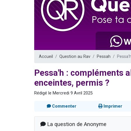
Nouvelle émis
61 personnes
Ariel vient 
Il reste 
Eva vient de
Accueil
Question au Rav
Pessah
Pessa'
Pessa'h : compléments a
enceintes, permis ?
Rédigé le Mercredi 9 Avril 2025
Commenter
Imprimer
La question de Anonyme