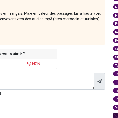
N
ons en français. Mise en valeur des passages lus à haute voix
P
envoyant vers des audios mp3 (rites marocain et tunisien).
P
R
R
S
z-vous aimé ?
S
NON
T
T
T
T
s
T
V