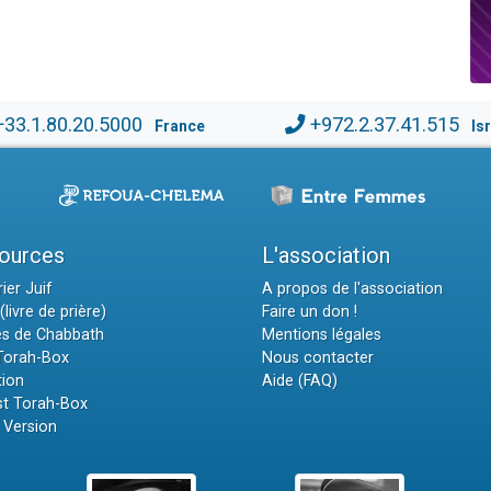
+33.1.80.20.5000
+972.2.37.41.515
France
Is
ources
L'association
ier Juif
A propos de l'association
(livre de prière)
Faire un don !
es de Chabbath
Mentions légales
 Torah-Box
Nous contacter
tion
Aide (FAQ)
t Torah-Box
 Version