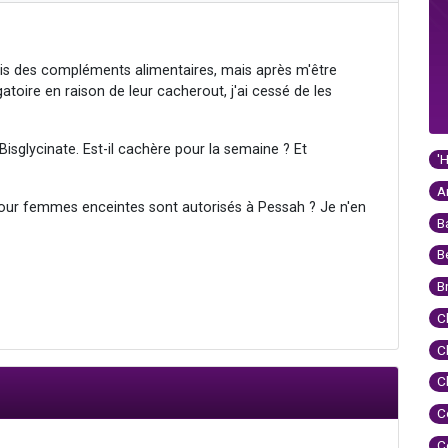
ais des compléments alimentaires, mais après m'être
gatoire en raison de leur cacherout, j'ai cessé de les
glycinate. Est-il cachère pour la semaine ? Et
'
A
pour femmes enceintes sont autorisés à Pessah ? Je n'en
B
B
B
C
C
C
C
C