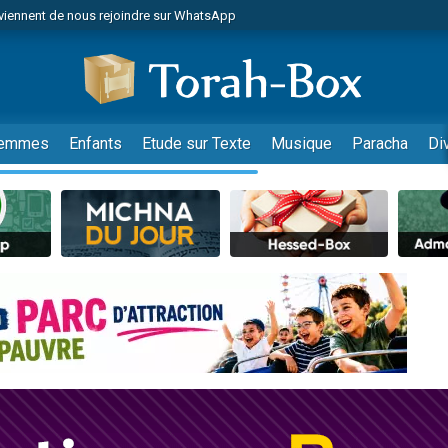
viennent de nous rejoindre sur WhatsApp
viennent de nous rejoindre sur WhatsApp
de donner son Maasser
es viennent de faire un don pour 5 jours de vacances aux Orphelins
es viennent de faire un don pour Diane, 80 ans, dans un appartement insalub
emmes
Enfants
Etude sur Texte
Musique
Paracha
Di
 viennent de demander une bénédiction
viennent de nous rejoindre sur WhatsApp
nnes viennent de faire un don pour Sauvez la jambe de Yohan
49 places pour étudier en groupe sur Zoom
lles musiques dans Torah-Box Music
viennent de nous rejoindre sur WhatsApp
viennent de nous rejoindre sur WhatsApp
viennent de nous rejoindre sur WhatsApp
les musiques dans Torah-Box Music
es viennent de faire un don pour Tsédaka : pauvres d'Israel