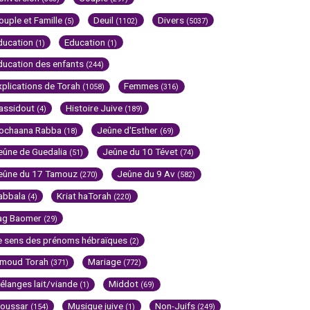
ouple et Famille
Deuil
Divers
(5)
(1102)
(5037)
ducation
Education
(1)
(1)
ducation des enfants
(244)
xplications de Torah
Femmes
(1058)
(316)
assidout
Histoire Juive
(4)
(189)
ochaana Rabba
Jeûne d'Esther
(18)
(69)
eûne de Guedalia
Jeûne du 10 Tévet
(51)
(74)
eûne du 17 Tamouz
Jeûne du 9 Av
(270)
(582)
abbala
Kriat haTorah
(4)
(220)
ag Baomer
(29)
e sens des prénoms hébraïques
(2)
imoud Torah
Mariage
(371)
(772)
élanges lait/viande
Middot
(1)
(69)
oussar
Musique juive
Non-Juifs
(154)
(1)
(249)