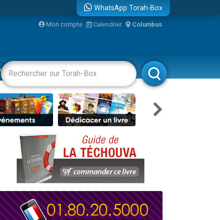
WhatsApp Torah-Box
...
Mon compte
Calendrier
Columbus
vertissements
Livres
Rabbanim
bre