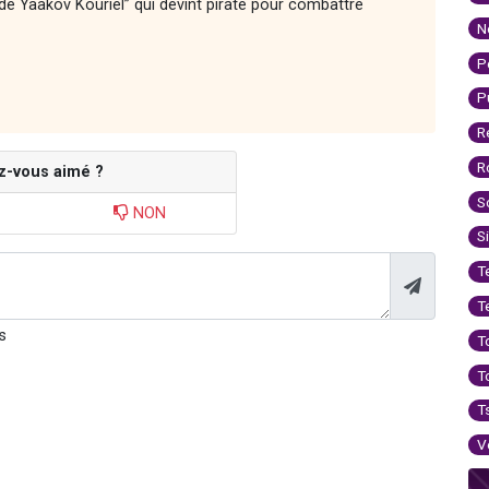
 de Yaakov Kouriel” qui devint pirate pour combattre
N
P
P
R
R
z-vous aimé ?
S
NON
S
T
T
s
T
T
T
V