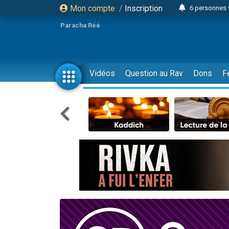
Mon compte
/
Inscription
6 personnes 
4 personn
Paracha Réé
2 personn
17 personnes
4 personnes 
Vidéos
Question au Rav
Dons
F
Il reste 
23 person
Eva vient de
4 personnes 
3 personnes 
3 personn
Odaya vient 
13 personnes
2 personnes 
30 perso