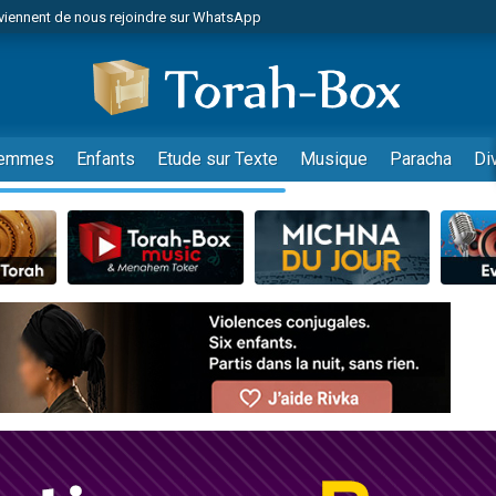
viennent de nous rejoindre sur WhatsApp
es viennent de faire un don pour Reloger Rivka, 6 enfants, victime de violences
es viennent de faire un don pour 1 Journée de Vacances Pour les Enfants
 viennent de demander une bénédiction
viennent de nous rejoindre sur WhatsApp
emmes
Enfants
Etude sur Texte
Musique
Paracha
Di
49 places pour étudier en groupe sur Zoom
nes viennent de faire un don pour Diane, 80 ans, dans un appartement insalu
 donner son Maasser
viennent de nous rejoindre sur WhatsApp
viennent de nous rejoindre sur WhatsApp
es viennent de faire un don pour 5 jours de vacances aux Orphelins
de donner son Maasser
 viennent de demander une bénédiction
viennent de nous rejoindre sur WhatsApp
nnes viennent de faire un don pour Sauvez la jambe de Yohan