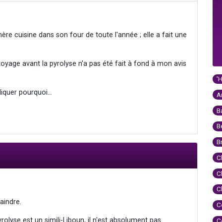
e cuisine dans son four de toute l'année ; elle a fait une
oyage avant la pyrolyse n'a pas été fait à fond à mon avis
'
liquer pourquoi...
A
B
B
B
C
C
C
aindre.
C
olyse est un simili-Liboun, il n'est absolument pas
C