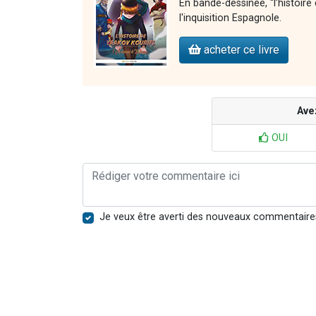
En bande-dessinée, “l’histoire
l'inquisition Espagnole.
acheter ce livre
Ave
OUI
Je veux être averti des nouveaux commentaire