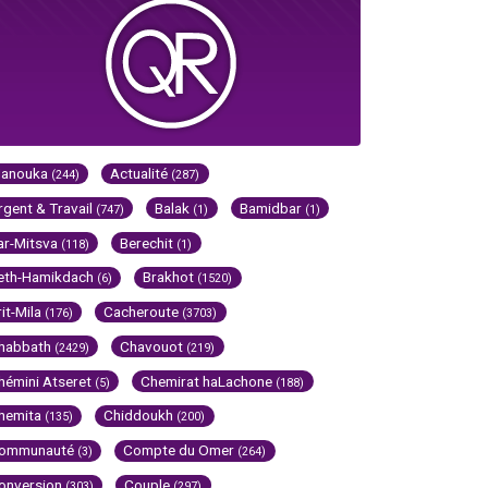
Hanouka
Actualité
(244)
(287)
rgent & Travail
Balak
Bamidbar
(747)
(1)
(1)
ar-Mitsva
Berechit
(118)
(1)
eth-Hamikdach
Brakhot
(6)
(1520)
rit-Mila
Cacheroute
(176)
(3703)
habbath
Chavouot
(2429)
(219)
hémini Atseret
Chemirat haLachone
(5)
(188)
hemita
Chiddoukh
(135)
(200)
ommunauté
Compte du Omer
(3)
(264)
onversion
Couple
(303)
(297)