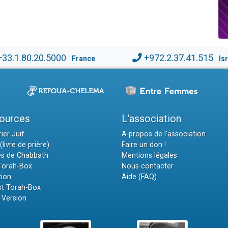
+33.1.80.20.5000
+972.2.37.41.515
France
Is
ources
L'association
ier Juif
A propos de l'association
(livre de prière)
Faire un don !
es de Chabbath
Mentions légales
 Torah-Box
Nous contacter
tion
Aide (FAQ)
t Torah-Box
 Version