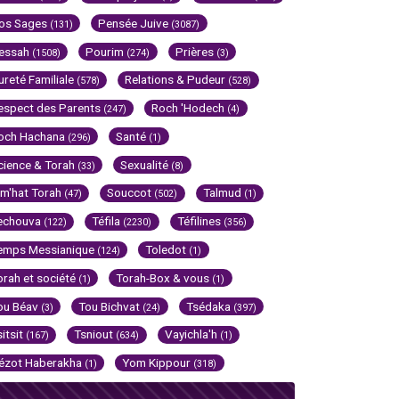
os Sages
Pensée Juive
(131)
(3087)
essah
Pourim
Prières
(1508)
(274)
(3)
ureté Familiale
Relations & Pudeur
(578)
(528)
espect des Parents
Roch 'Hodech
(247)
(4)
och Hachana
Santé
(296)
(1)
cience & Torah
Sexualité
(33)
(8)
im'hat Torah
Souccot
Talmud
(47)
(502)
(1)
echouva
Téfila
Téfilines
(122)
(2230)
(356)
emps Messianique
Toledot
(124)
(1)
orah et société
Torah-Box & vous
(1)
(1)
ou Béav
Tou Bichvat
Tsédaka
(3)
(24)
(397)
sitsit
Tsniout
Vayichla'h
(167)
(634)
(1)
ézot Haberakha
Yom Kippour
(1)
(318)