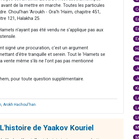
 avant de la mettre en marche. Toutes les particules
C
ndre. Choul'han 'Aroukh - Ora'h 'Haïm, chapitre 451,
tre 121, Halakha 25.
E
E
un 'Hamets n'ayant pas été vendu ne s'applique pas aux
stensile.
E
nt signé une procuration, c'est un argument
H
ttant d'être tranquille et serein. Tout le 'Hamets se
H
 la vente même s'ils ne l'ont pas pas mentionné
J
J
hem, pour toute question supplémentaire.
K
L
m
,
Arokh Hachoul'han
.
L
L
L'histoire de Yaakov Kouriel
M
M