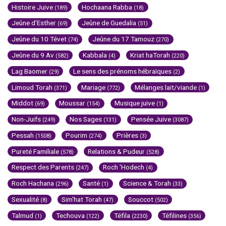
Histoire Juive
Hochaana Rabba
(189)
(18)
Jeûne d'Esther
Jeûne de Guedalia
(69)
(51)
Jeûne du 10 Tévet
Jeûne du 17 Tamouz
(74)
(270)
Jeûne du 9 Av
Kabbala
Kriat haTorah
(582)
(4)
(220)
Lag Baomer
Le sens des prénoms hébraïques
(29)
(2)
Limoud Torah
Mariage
Mélanges lait/viande
(371)
(772)
(1)
Middot
Moussar
Musique juive
(69)
(154)
(1)
Non-Juifs
Nos Sages
Pensée Juive
(249)
(131)
(3087)
Pessah
Pourim
Prières
(1508)
(274)
(3)
Pureté Familiale
Relations & Pudeur
(578)
(528)
Respect des Parents
Roch 'Hodech
(247)
(4)
Roch Hachana
Santé
Science & Torah
(296)
(1)
(33)
Sexualité
Sim'hat Torah
Souccot
(8)
(47)
(502)
Talmud
Techouva
Téfila
Téfilines
(1)
(122)
(2230)
(356)