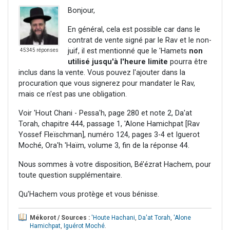
Bonjour,
En général, cela est possible car dans le
contrat de vente signé par le Rav et le non-
juif, il est mentionné que le 'Hamets
non
45345 réponses
utilisé jusqu'à l'heure limite
pourra être
inclus dans la vente. Vous pouvez l'ajouter dans la
procuration que vous signerez pour mandater le Rav,
mais ce n'est pas une obligation.
Voir 'Hout Chani - Pessa'h, page 280 et note 2, Da'at
Torah, chapitre 444, passage 1, 'Alone Hamichpat [Rav
Yossef Fleïschman], numéro 124, pages 3-4 et Iguerot
Moché, Ora'h 'Haïm, volume 3, fin de la réponse 44.
Nous sommes à votre disposition, Bé’ézrat Hachem, pour
toute question supplémentaire.
Qu’Hachem vous protège et vous bénisse.
Mékorot / Sources :
'Houte Hachani
,
Da'at Torah
,
'Alone
Hamichpat
,
Iguérot Moché
.