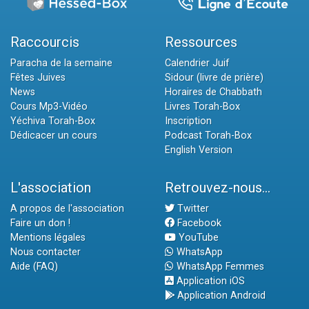
Raccourcis
Ressources
Paracha de la semaine
Calendrier Juif
Fêtes Juives
Sidour (livre de prière)
News
Horaires de Chabbath
Cours Mp3-Vidéo
Livres Torah-Box
Yéchiva Torah-Box
Inscription
Dédicacer un cours
Podcast Torah-Box
English Version
L'association
Retrouvez-nous...
A propos de l'association
Twitter
Faire un don !
Facebook
Mentions légales
YouTube
Nous contacter
WhatsApp
Aide (FAQ)
WhatsApp Femmes
Application iOS
Application Android