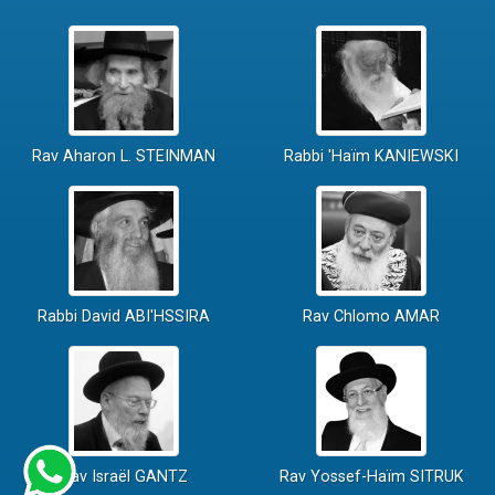
Rav Aharon L. STEINMAN
Rabbi 'Haïm KANIEWSKI
Rabbi David ABI'HSSIRA
Rav Chlomo AMAR
Rav Israël GANTZ
Rav Yossef-Haïm SITRUK