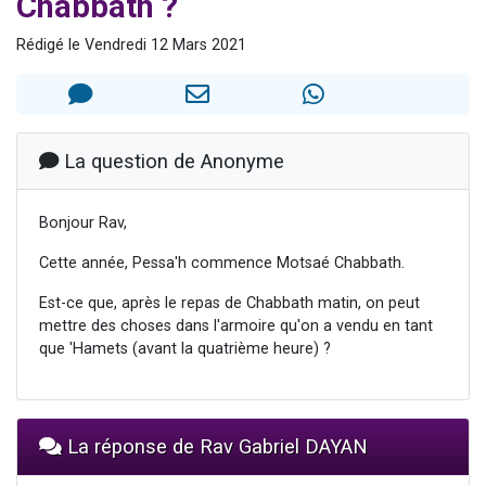
Chabbath ?
Il reste 49 places pour étudier en groupe sur Zoom
Rédigé le Vendredi 12 Mars 2021
3 personnes viennent de nous rejoindre sur WhatsApp
2 personnes viennent de nous rejoindre sur WhatsApp
2 nouvelles musiques dans Torah-Box Music
6 personnes viennent de nous rejoindre sur WhatsApp
La question de Anonyme
Bonjour Rav,
Cette année, Pessa'h commence Motsaé Chabbath.
Est-ce que, après le repas de Chabbath matin, on peut
mettre des choses dans l'armoire qu'on a vendu en tant
que 'Hamets (avant la quatrième heure) ?
La réponse de Rav Gabriel DAYAN