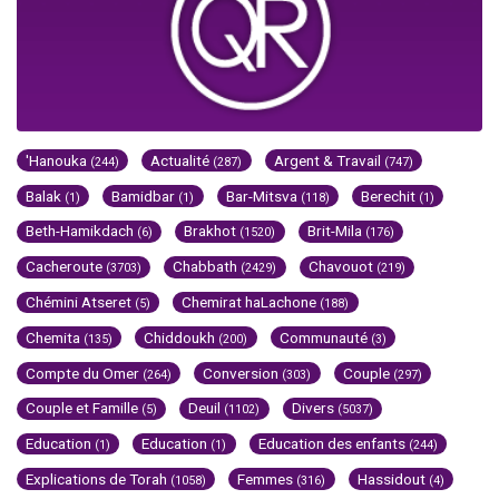
'Hanouka
Actualité
Argent & Travail
(244)
(287)
(747)
Balak
Bamidbar
Bar-Mitsva
Berechit
(1)
(1)
(118)
(1)
Beth-Hamikdach
Brakhot
Brit-Mila
(6)
(1520)
(176)
Cacheroute
Chabbath
Chavouot
(3703)
(2429)
(219)
Chémini Atseret
Chemirat haLachone
(5)
(188)
Chemita
Chiddoukh
Communauté
(135)
(200)
(3)
Compte du Omer
Conversion
Couple
(264)
(303)
(297)
Couple et Famille
Deuil
Divers
(5)
(1102)
(5037)
Education
Education
Education des enfants
(1)
(1)
(244)
Explications de Torah
Femmes
Hassidout
(1058)
(316)
(4)