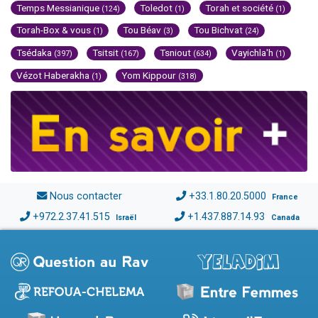
Temps Messianique
Toledot
Torah et société
(124)
(1)
(1)
Torah-Box & vous
Tou Béav
Tou Bichvat
(1)
(3)
(24)
Tsédaka
Tsitsit
Tsniout
Vayichla'h
(397)
(167)
(634)
(1)
Vézot Haberakha
Yom Kippour
(1)
(318)
Nous contacter
+33.1.80.20.5000
France
+972.2.37.41.515
+1.437.887.14.93
Israël
Canada