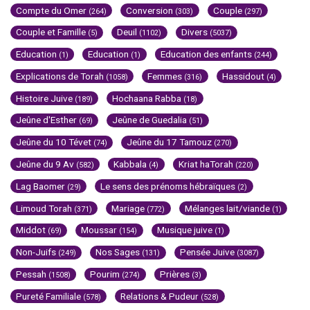
Compte du Omer
Conversion
Couple
(264)
(303)
(297)
Couple et Famille
Deuil
Divers
(5)
(1102)
(5037)
Education
Education
Education des enfants
(1)
(1)
(244)
Explications de Torah
Femmes
Hassidout
(1058)
(316)
(4)
Histoire Juive
Hochaana Rabba
(189)
(18)
Jeûne d'Esther
Jeûne de Guedalia
(69)
(51)
Jeûne du 10 Tévet
Jeûne du 17 Tamouz
(74)
(270)
Jeûne du 9 Av
Kabbala
Kriat haTorah
(582)
(4)
(220)
Lag Baomer
Le sens des prénoms hébraïques
(29)
(2)
Limoud Torah
Mariage
Mélanges lait/viande
(371)
(772)
(1)
Middot
Moussar
Musique juive
(69)
(154)
(1)
Non-Juifs
Nos Sages
Pensée Juive
(249)
(131)
(3087)
Pessah
Pourim
Prières
(1508)
(274)
(3)
Pureté Familiale
Relations & Pudeur
(578)
(528)