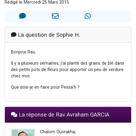
Rédigé le Mercredi 25 Mars 2015
17 personnes viennent de demander une bénédiction
4 personnes viennent de nous rejoindre sur WhatsApp
Il reste 49 places pour étudier en groupe sur Zoom
Eva vient de donner son Maasser
La question de Sophie H.
Eli vient de donner son Maasser
Bonjour Rav,
Il y a plusieurs semaines, j'ai planté des grains de blé dans
des petits pots de fleurs pour apporter un peu de verdure
chez moi.
Que dois-je en faire pour Pessa'h ?
La réponse de Rav Avraham GARCIA
Chalom Ouvrakha,