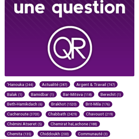
'Hanouka
Actualité
Argent & Travail
(244)
(287)
(747)
Balak
Bamidbar
Bar-Mitsva
Berechit
(1)
(1)
(118)
(1)
Beth-Hamikdach
Brakhot
Brit-Mila
(6)
(1520)
(176)
Cacheroute
Chabbath
Chavouot
(3703)
(2429)
(219)
Chémini Atseret
Chemirat haLachone
(5)
(188)
Chemita
Chiddoukh
Communauté
(135)
(200)
(3)