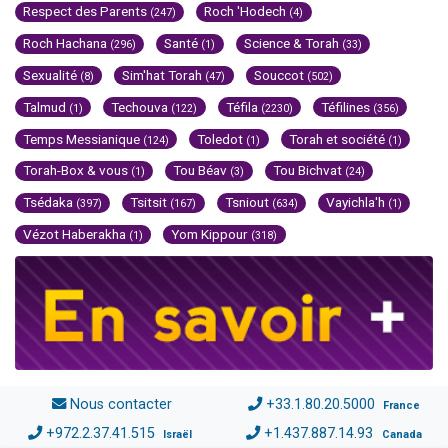
Respect des Parents
Roch 'Hodech
(247)
(4)
Roch Hachana
Santé
Science & Torah
(296)
(1)
(33)
Sexualité
Sim'hat Torah
Souccot
(8)
(47)
(502)
Talmud
Techouva
Téfila
Téfilines
(1)
(122)
(2230)
(356)
Temps Messianique
Toledot
Torah et société
(124)
(1)
(1)
Torah-Box & vous
Tou Béav
Tou Bichvat
(1)
(3)
(24)
Tsédaka
Tsitsit
Tsniout
Vayichla'h
(397)
(167)
(634)
(1)
Vézot Haberakha
Yom Kippour
(1)
(318)
Nous contacter
+33.1.80.20.5000
France
+972.2.37.41.515
+1.437.887.14.93
Israël
Canada