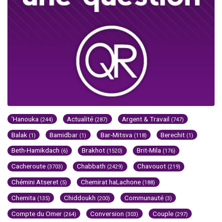
'Hanouka
Actualité
Argent & Travail
(244)
(287)
(747)
Balak
Bamidbar
Bar-Mitsva
Berechit
(1)
(1)
(118)
(1)
Beth-Hamikdach
Brakhot
Brit-Mila
(6)
(1520)
(176)
Cacheroute
Chabbath
Chavouot
(3703)
(2429)
(219)
Chémini Atseret
Chemirat haLachone
(5)
(188)
Chemita
Chiddoukh
Communauté
(135)
(200)
(3)
Compte du Omer
Conversion
Couple
(264)
(303)
(297)