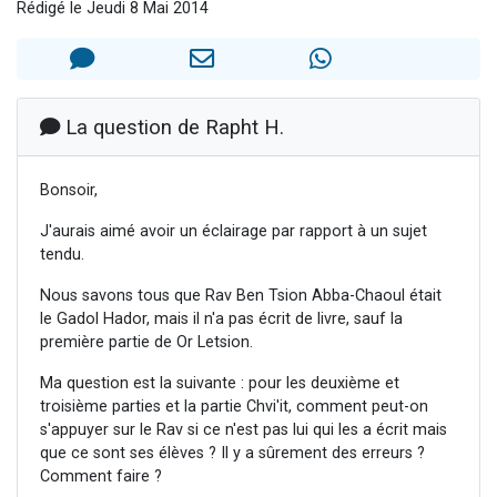
Rédigé le Jeudi 8 Mai 2014
13 personnes viennent de demander une bénédiction
30 personnes viennent de faire un don pour Sauvez la jambe de Yohan
Il reste 49 places pour étudier en groupe sur Zoom
12 nouvelles musiques dans Torah-Box Music
La question de Rapht H.
29 personnes viennent de demander une bénédiction
Bonsoir,
J'aurais aimé avoir un éclairage par rapport à un sujet
tendu.
Nous savons tous que Rav Ben Tsion Abba-Chaoul était
le Gadol Hador, mais il n'a pas écrit de livre, sauf la
première partie de Or Letsion.
Ma question est la suivante : pour les deuxième et
troisième parties et la partie Chvi'it, comment peut-on
s'appuyer sur le Rav si ce n'est pas lui qui les a écrit mais
que ce sont ses élèves ? Il y a sûrement des erreurs ?
Comment faire ?