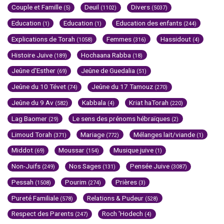
Couple et Famille
Deuil
Divers
(5)
(1102)
(5037)
Education
Education
Education des enfants
(1)
(1)
(244)
Explications de Torah
Femmes
Hassidout
(1058)
(316)
(4)
Histoire Juive
Hochaana Rabba
(189)
(18)
Jeûne d'Esther
Jeûne de Guedalia
(69)
(51)
Jeûne du 10 Tévet
Jeûne du 17 Tamouz
(74)
(270)
Jeûne du 9 Av
Kabbala
Kriat haTorah
(582)
(4)
(220)
Lag Baomer
Le sens des prénoms hébraïques
(29)
(2)
Limoud Torah
Mariage
Mélanges lait/viande
(371)
(772)
(1)
Middot
Moussar
Musique juive
(69)
(154)
(1)
Non-Juifs
Nos Sages
Pensée Juive
(249)
(131)
(3087)
Pessah
Pourim
Prières
(1508)
(274)
(3)
Pureté Familiale
Relations & Pudeur
(578)
(528)
Respect des Parents
Roch 'Hodech
(247)
(4)