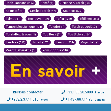
Roch Hachana
Santé
Science & Torah
(296)
(1)
(33)
Sexualité
Sim'hat Torah
Souccot
(8)
(47)
(502)
Talmud
Techouva
Téfila
Téfilines
(1)
(122)
(2230)
(356)
Temps Messianique
Toledot
Torah et société
(124)
(1)
(1)
Torah-Box & vous
Tou Béav
Tou Bichvat
(1)
(3)
(24)
Tsédaka
Tsitsit
Tsniout
Vayichla'h
(397)
(167)
(634)
(1)
Vézot Haberakha
Yom Kippour
(1)
(318)
Nous contacter
+33.1.80.20.5000
France
+972.2.37.41.515
+1.437.887.14.93
Israël
Canada