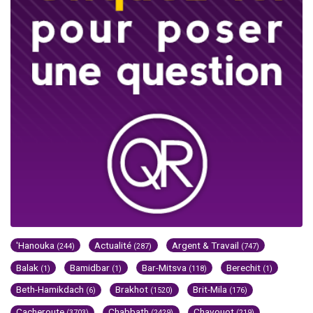
'Hanouka
Actualité
Argent & Travail
(244)
(287)
(747)
Balak
Bamidbar
Bar-Mitsva
Berechit
(1)
(1)
(118)
(1)
Beth-Hamikdach
Brakhot
Brit-Mila
(6)
(1520)
(176)
Cacheroute
Chabbath
Chavouot
(3703)
(2429)
(219)