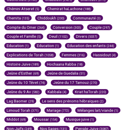
Chémini Atseret
Chemirat haLachone
(5)
(188)
Chemita
Chiddoukh
Communauté
(135)
(200)
(3)
Compte du Omer
Conversion
Couple
(264)
(303)
(297)
Couple et Famille
Deuil
Divers
(5)
(1102)
(5037)
Education
Education
Education des enfants
(1)
(1)
(244)
Explications de Torah
Femmes
Hassidout
(1058)
(316)
(4)
Histoire Juive
Hochaana Rabba
(189)
(18)
Jeûne d'Esther
Jeûne de Guedalia
(69)
(51)
Jeûne du 10 Tévet
Jeûne du 17 Tamouz
(74)
(270)
Jeûne du 9 Av
Kabbala
Kriat haTorah
(582)
(4)
(220)
Lag Baomer
Le sens des prénoms hébraïques
(29)
(2)
Limoud Torah
Mariage
Mélanges lait/viande
(371)
(772)
(1)
Middot
Moussar
Musique juive
(69)
(154)
(1)
Non-Juifs
Nos Sages
Pensée Juive
(249)
(131)
(3087)