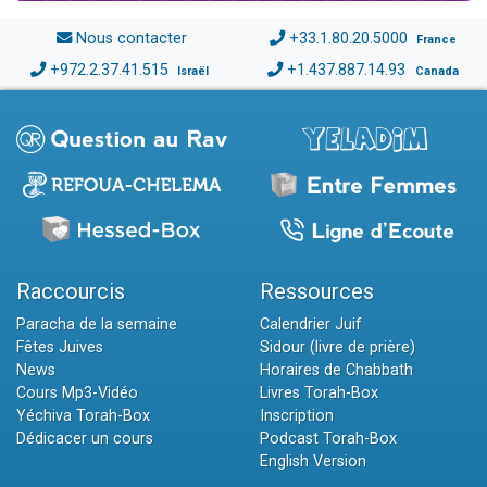
Nous contacter
+33.1.80.20.5000
France
+972.2.37.41.515
+1.437.887.14.93
Israël
Canada
Raccourcis
Ressources
Paracha de la semaine
Calendrier Juif
Fêtes Juives
Sidour (livre de prière)
News
Horaires de Chabbath
Cours Mp3-Vidéo
Livres Torah-Box
Yéchiva Torah-Box
Inscription
Dédicacer un cours
Podcast Torah-Box
English Version