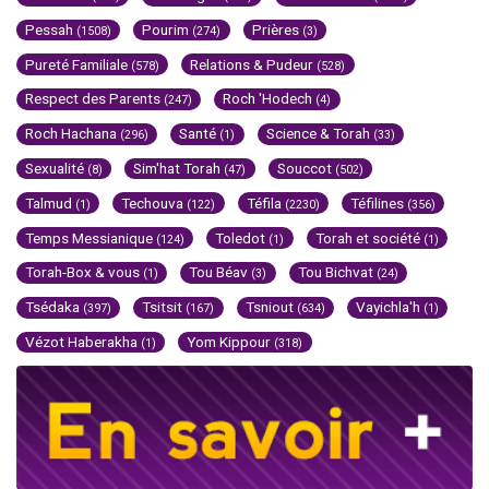
Pessah
Pourim
Prières
(1508)
(274)
(3)
Pureté Familiale
Relations & Pudeur
(578)
(528)
Respect des Parents
Roch 'Hodech
(247)
(4)
Roch Hachana
Santé
Science & Torah
(296)
(1)
(33)
Sexualité
Sim'hat Torah
Souccot
(8)
(47)
(502)
Talmud
Techouva
Téfila
Téfilines
(1)
(122)
(2230)
(356)
Temps Messianique
Toledot
Torah et société
(124)
(1)
(1)
Torah-Box & vous
Tou Béav
Tou Bichvat
(1)
(3)
(24)
Tsédaka
Tsitsit
Tsniout
Vayichla'h
(397)
(167)
(634)
(1)
Vézot Haberakha
Yom Kippour
(1)
(318)