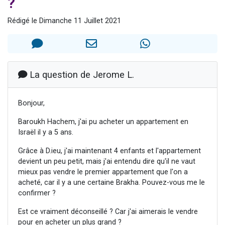
?
2 personnes viennent de nous rejoindre sur WhatsApp
Rédigé le Dimanche 11 Juillet 2021
13 personnes viennent de demander une bénédiction
Il reste 49 places pour étudier en groupe sur Zoom
12 nouvelles musiques dans Torah-Box Music
2 personnes viennent de nous rejoindre sur WhatsApp
La question de Jerome L.
Bonjour,
Baroukh Hachem, j'ai pu acheter un appartement en
Israël il y a 5 ans.
Grâce à D.ieu, j'ai maintenant 4 enfants et l'appartement
devient un peu petit, mais j'ai entendu dire qu'il ne vaut
mieux pas vendre le premier appartement que l'on a
acheté, car il y a une certaine Brakha. Pouvez-vous me le
confirmer ?
Est ce vraiment déconseillé ? Car j'ai aimerais le vendre
pour en acheter un plus grand ?