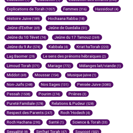
Explications de Torah
Femmes
Hassidout
(1057)
(316)
(4)
Histoire Juive
Hochaana Rabba
(189)
(18)
Jeûne d'Esther
Jeûne de Guedalia
(69)
(51)
Jeûne du 10 Tévet
Jeûne du 17 Tamouz
(74)
(269)
Jeûne du 9 Av
Kabbala
Kriat haTorah
(574)
(4)
(220)
Lag Baomer
Le sens des prénoms hébraïques
(29)
(2)
Limoud Torah
Mariage
Mélanges lait/viande
(371)
(772)
(1)
Middot
Moussar
Musique juive
(69)
(154)
(1)
Non-Juifs
Nos Sages
Pensée Juive
(248)
(131)
(3085)
Pessah
Pourim
Prières
(1508)
(274)
(3)
Pureté Familiale
Relations & Pudeur
(578)
(528)
Respect des Parents
Roch 'Hodech
(247)
(4)
Roch Hachana
Santé
Science & Torah
(295)
(1)
(33)
Sexualité
Sim'hat Torah
Souccot
(8)
(47)
(502)