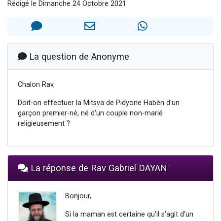
Rédigé le Dimanche 24 Octobre 2021
Ariel vient de donner son Maasser
Il reste 49 places pour étudier en groupe sur Zoom
Nathaniel vient de donner son Maasser
6 personnes viennent de faire un don pour 5 enfants déjà orphelins risquent de perdre leur maman
La question de Anonyme
3 personnes viennent de nous rejoindre sur WhatsApp
Chalon Rav,
Doit-on effectuer la Mitsva de Pidyone Habèn d'un
garçon premier-né, né d'un couple non-marié
religieusement ?
La réponse de Rav Gabriel DAYAN
Bonjour,
Si la maman est certaine qu'il s'agit d'un