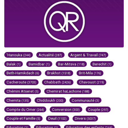
'Hanouka
Actualité
Argent & Travail
(244)
(287)
(747)
Balak
Bamidbar
Bar-Mitsva
Berechit
(1)
(1)
(118)
(1)
Beth-Hamikdach
Brakhot
Brit-Mila
(6)
(1518)
(176)
Cacheroute
Chabbath
Chavouot
(3703)
(2426)
(219)
Chémini Atseret
Chemirat haLachone
(5)
(188)
Chemita
Chiddoukh
Communauté
(135)
(200)
(3)
Compte du Omer
Conversion
Couple
(264)
(303)
(297)
Couple et Famille
Deuil
Divers
(5)
(1102)
(5037)
Education
Education
Education des enfants
(1)
(1)
(244)