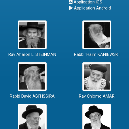
Application iOS
Application Android
Rav Aharon L. STEINMAN
Rabbi 'Haïm KANIEWSKI
Rabbi David ABI'HSSIRA
Rav Chlomo AMAR