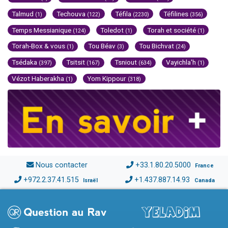
Talmud
Techouva
Téfila
Téfilines
(1)
(122)
(2230)
(356)
Temps Messianique
Toledot
Torah et société
(124)
(1)
(1)
Torah-Box & vous
Tou Béav
Tou Bichvat
(1)
(3)
(24)
Tsédaka
Tsitsit
Tsniout
Vayichla'h
(397)
(167)
(634)
(1)
Vézot Haberakha
Yom Kippour
(1)
(318)
Nous contacter
+33.1.80.20.5000
France
+972.2.37.41.515
+1.437.887.14.93
Israël
Canada