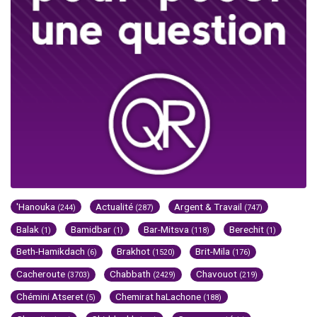
'Hanouka
Actualité
Argent & Travail
(244)
(287)
(747)
Balak
Bamidbar
Bar-Mitsva
Berechit
(1)
(1)
(118)
(1)
Beth-Hamikdach
Brakhot
Brit-Mila
(6)
(1520)
(176)
Cacheroute
Chabbath
Chavouot
(3703)
(2429)
(219)
Chémini Atseret
Chemirat haLachone
(5)
(188)