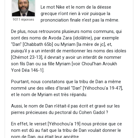
Le mot Nike et le nom de la déesse
grecque n'ont rien à voir puisque la
prononciation finale n'est pas la même.
9011 réponses
De plus, nous retrouvons plusieurs noms communs, qui
sont des noms de Avoda Zara (idolâtrie), par exemple
"Dan" [Chabbath 65b] ou Myriam [la mère de jc], et,
puisqu'il y a un interdit de mentionner les noms des idoles
[Chémot 23-13], il devrait y avoir un interdit de nommer
son fils Dan ou sa fille Myriam [voir Choul'han Aroukh
Yoré Déa 146-1].
Pourtant, nous constatons que la tribu de Dan a même
nommé une des villes d'Israël "Dan" [Yéhochou'a 19-47],
et le nom de Myriam est très répandu.
Aussi, le nom de Dan n'était-il pas écrit et gravé sur les
pierres précieuses du pectoral du Cohen Gadol ?
En effet, le verset [Yéhochou'a 19] nous précise que ce
nom est dû au fait que la tribu de Dan voulait donner le
nom de Dan, qui était leur ancêtre.