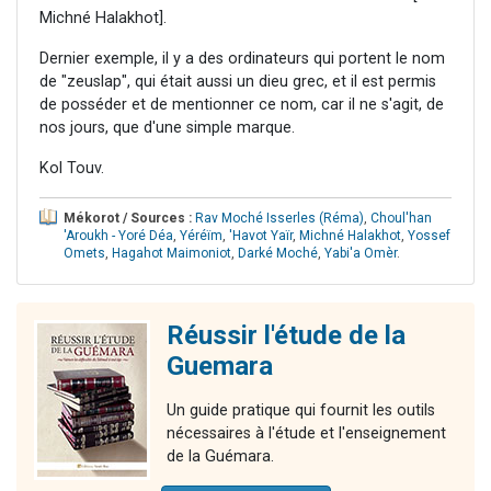
Michné Halakhot].
Dernier exemple, il y a des ordinateurs qui portent le nom
de "zeuslap", qui était aussi un dieu grec, et il est permis
de posséder et de mentionner ce nom, car il ne s'agit, de
nos jours, que d'une simple marque.
Kol Touv.
Mékorot / Sources :
Rav Moché Isserles (Réma)
,
Choul'han
'Aroukh - Yoré Déa
,
Yéréïm
,
'Havot Yaïr
,
Michné Halakhot
,
Yossef
Omets
,
Hagahot Maimoniot
,
Darké Moché
,
Yabi'a Omèr
.
Réussir l'étude de la
Guemara
Un guide pratique qui fournit les outils
nécessaires à l'étude et l'enseignement
de la Guémara.