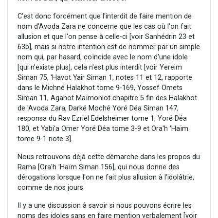
C'est donc forcément que l'interdit de faire mention de
nom d'Avoda Zara ne concerne que les cas où l'on fait
allusion et que l'on pense à celle-ci [voir Sanhédrin 23 et
63b], mais si notre intention est de nommer par un simple
nom qui, par hasard, coïncide avec le nom d'une idole
[qui n'existe plus], cela n'est plus interdit [voir Yereim
Siman 75, 'Havot Yair Siman 1, notes 11 et 12, rapporte
dans le Michné Halakhot tome 9-169, Yossef Omets
Siman 11, Agahot Maïmoniot chapitre 5 fin des Halakhot
de 'Avoda Zara, Darké Moché Yoré Déa Siman 147,
responsa du Rav Ezriel Edelsheimer tome 1, Yoré Déa
180, et Yabi'a Omer Yoré Déa tome 3-9 et Ora'h 'Haïm
tome 9-1 note 3].
Nous retrouvons déjà cette démarche dans les propos du
Rama [Ora'h 'Haïm Siman 156], qui nous donne des
dérogations lorsque l'on ne fait plus allusion à l'idolâtrie,
comme de nos jours.
Il y a une discussion à savoir si nous pouvons écrire les
noms des idoles sans en faire mention verbalement [voir