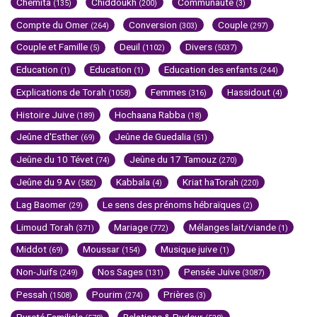
Chemita
Chiddoukh
Communauté
(135)
(200)
(3)
Compte du Omer
Conversion
Couple
(264)
(303)
(297)
Couple et Famille
Deuil
Divers
(5)
(1102)
(5037)
Education
Education
Education des enfants
(1)
(1)
(244)
Explications de Torah
Femmes
Hassidout
(1058)
(316)
(4)
Histoire Juive
Hochaana Rabba
(189)
(18)
Jeûne d'Esther
Jeûne de Guedalia
(69)
(51)
Jeûne du 10 Tévet
Jeûne du 17 Tamouz
(74)
(270)
Jeûne du 9 Av
Kabbala
Kriat haTorah
(582)
(4)
(220)
Lag Baomer
Le sens des prénoms hébraïques
(29)
(2)
Limoud Torah
Mariage
Mélanges lait/viande
(371)
(772)
(1)
Middot
Moussar
Musique juive
(69)
(154)
(1)
Non-Juifs
Nos Sages
Pensée Juive
(249)
(131)
(3087)
Pessah
Pourim
Prières
(1508)
(274)
(3)
Pureté Familiale
Relations & Pudeur