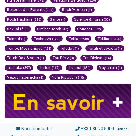
(578)
(528)
Respect des Parents
Roch 'Hodech
(247)
(4)
Roch Hachana
Santé
Science & Torah
(296)
(1)
(33)
Sexualité
Sim'hat Torah
Souccot
(8)
(47)
(502)
Talmud
Techouva
Téfila
Téfilines
(1)
(122)
(2230)
(356)
Temps Messianique
Toledot
Torah et société
(124)
(1)
(1)
Torah-Box & vous
Tou Béav
Tou Bichvat
(1)
(3)
(24)
Tsédaka
Tsitsit
Tsniout
Vayichla'h
(397)
(167)
(634)
(1)
Vézot Haberakha
Yom Kippour
(1)
(318)
Nous contacter
+33.1.80.20.5000
France