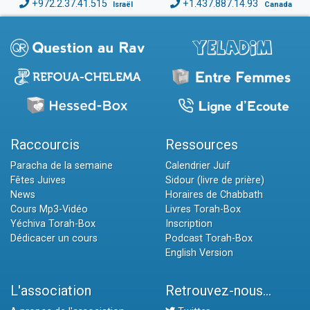
+972.2.37.41.515
+1.437.887.14.93
Israël
Canada
Raccourcis
Ressources
Paracha de la semaine
Calendrier Juif
Fêtes Juives
Sidour (livre de prière)
News
Horaires de Chabbath
Cours Mp3-Vidéo
Livres Torah-Box
Yéchiva Torah-Box
Inscription
Dédicacer un cours
Podcast Torah-Box
English Version
L'association
Retrouvez-nous...