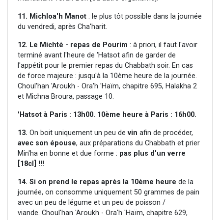
11.
Michloa'h Manot
: le plus tôt possible dans la journée
du vendredi, après Cha'harit.
12.
Le Michté - repas de Pourim
: à priori, il faut l'avoir
terminé avant l'heure de 'Hatsot afin de garder de
l'appétit pour le premier repas du Chabbath soir. En cas
de force majeure : jusqu'à la 10ème heure de la journée.
Choul'han 'Aroukh - Ora'h 'Haïm, chapitre 695, Halakha 2
et Michna Broura, passage 10.
'Hatsot à Paris : 13h00. 10ème heure à Paris : 16h00.
13.
On boit uniquement un peu de
vin
afin de procéder,
avec son épouse
, aux préparations du Chabbath et prier
Min'ha en bonne et due forme :
pas plus d'un verre
[18cl] !!!
14.
Si on prend le repas après la 10ème heure
de la
journée, on consomme uniquement 50 grammes de pain
avec un peu de légume et un peu de poisson /
viande. Choul'han 'Aroukh - Ora'h 'Haïm, chapitre 629,