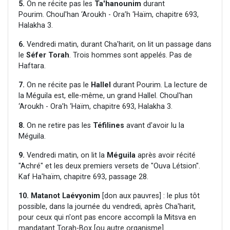
5.
On ne récite pas les
Ta'hanounim
durant
Pourim. Choul'han ‘Aroukh - Ora’h ‘Haïm, chapitre 693,
Halakha 3.
6.
Vendredi matin, durant Cha'harit, on lit un passage dans
le
Séfer Torah
. Trois hommes sont appelés. Pas de
Haftara.
7.
On ne récite pas le
Hallel
durant Pourim. La lecture de
la Méguila est, elle-même, un grand Hallel. Choul'han
‘Aroukh - Ora’h ‘Haïm, chapitre 693, Halakha 3.
8.
On ne retire pas les
Téfilines
avant d'avoir lu la
Méguila.
9.
Vendredi matin, on lit la
Méguila
après avoir récité
"Achré" et les deux premiers versets de "Ouva Létsion".
Kaf Ha'haïm, chapitre 693, passage 28.
10.
Matanot Laévyonim
[don aux pauvres] : le plus tôt
possible, dans la journée du vendredi, après Cha'harit,
pour ceux qui n'ont pas encore accompli la Mitsva en
mandatant Torah-Box [ou autre organisme].