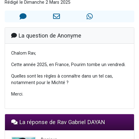
Rédigé le Dimanche 2 Mars 2025
6 personnes viennent de nous rejoindre sur WhatsApp
4 personnes viennent de faire un don pour Reloger Rivka, 6 enfants, victime de violences...
2 personnes viennent de faire un don pour 1 Journée de Vacances Pour les Enfants
4 personnes viennent de nous rejoindre sur WhatsApp
La question de Anonyme
3 nouvelles musiques dans Torah-Box Music
Chalom Rav,
Cette année 2025, en France, Pourim tombe un vendredi.
Quelles sont les règles à connaître dans un tel cas,
notamment pour le Michté ?
Merci.
La réponse de Rav Gabriel DAYAN