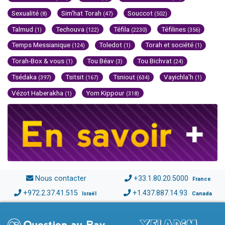
Sexualité
Sim'hat Torah
Souccot
(8)
(47)
(502)
Talmud
Techouva
Téfila
Téfilines
(1)
(122)
(2230)
(356)
Temps Messianique
Toledot
Torah et société
(124)
(1)
(1)
Torah-Box & vous
Tou Béav
Tou Bichvat
(1)
(3)
(24)
Tsédaka
Tsitsit
Tsniout
Vayichla'h
(397)
(167)
(634)
(1)
Vézot Haberakha
Yom Kippour
(1)
(318)
Nous contacter
+33.1.80.20.5000
France
+972.2.37.41.515
+1.437.887.14.93
Israël
Canada