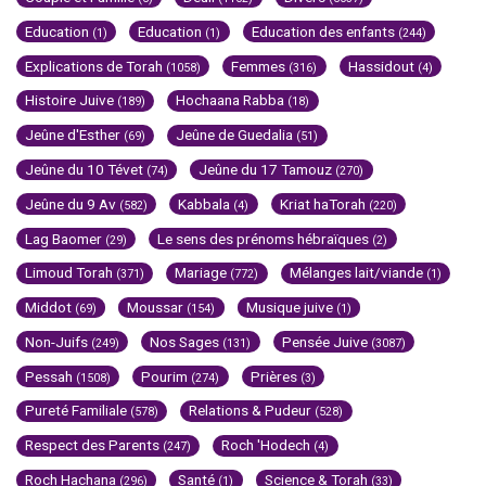
Education
Education
Education des enfants
(1)
(1)
(244)
Explications de Torah
Femmes
Hassidout
(1058)
(316)
(4)
Histoire Juive
Hochaana Rabba
(189)
(18)
Jeûne d'Esther
Jeûne de Guedalia
(69)
(51)
Jeûne du 10 Tévet
Jeûne du 17 Tamouz
(74)
(270)
Jeûne du 9 Av
Kabbala
Kriat haTorah
(582)
(4)
(220)
Lag Baomer
Le sens des prénoms hébraïques
(29)
(2)
Limoud Torah
Mariage
Mélanges lait/viande
(371)
(772)
(1)
Middot
Moussar
Musique juive
(69)
(154)
(1)
Non-Juifs
Nos Sages
Pensée Juive
(249)
(131)
(3087)
Pessah
Pourim
Prières
(1508)
(274)
(3)
Pureté Familiale
Relations & Pudeur
(578)
(528)
Respect des Parents
Roch 'Hodech
(247)
(4)
Roch Hachana
Santé
Science & Torah
(296)
(1)
(33)