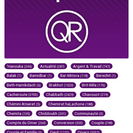
'Hanouka
Actualité
Argent & Travail
(244)
(287)
(747)
Balak
Bamidbar
Bar-Mitsva
Berechit
(1)
(1)
(118)
(1)
Beth-Hamikdach
Brakhot
Brit-Mila
(6)
(1520)
(176)
Cacheroute
Chabbath
Chavouot
(3703)
(2429)
(219)
Chémini Atseret
Chemirat haLachone
(5)
(188)
Chemita
Chiddoukh
Communauté
(135)
(201)
(3)
Compte du Omer
Conversion
Couple
(264)
(303)
(298)
Couple et Famille
Deuil
Divers
(5)
(1102)
(5037)