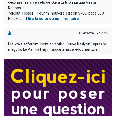
deux premiers versets de Ouva Létsion jusquà Véata
Kadoch.
Yalkout Yossef - Pourim, nouvelle édition 5780, page 579,
Halakha [...]
lire la suite du commentaire
.
05/03/2025 - 17h25
Les vrais sefardim lisent en entier ´´ouva letsiyon’´ après la
meguila. Le Kaf ha Hayim appartenait à edot hamizrah.