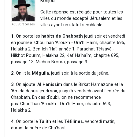
Bonjour,
Cette réponse est rédigée pour toutes les
villes du monde excepté Jérusalem et les
villes ayant un statut semblable.
45350 réponses
1.
On porte les
habits de Chabbath
jeudi soir et vendredi
en journée. Choul'han 'Aroukh - Ora'h 'Haïm, chapitre 695,
Halakha 2, Ben Ich 'Haï, année 1, Parachat Tétsavé -
Hilkhot Pourim, Halakha 22, Kaf Ha'haïm, chapitre 695,
passage 13, Michna Broura, passage 3.
2.
On lit la
Méguila
, jeudi soir, à la sortie du jeûne.
3.
On ajoute
'Al Hanissim
dans le Birkat Hamazone et la
'Amida depuis jeudi soir, jusqu'à vendredi avant l'entrée du
Chabbath. En cas d'oubli, on ne recommence
pas. Choul'han ‘Aroukh - Ora’h ‘Haïm, chapitre 693,
Halakha 2.
4.
On porte le
Talith
et les
Téfilines
, vendredi matin,
durant la prière de Cha'harit.