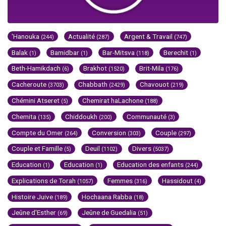
'Hanouka
Actualité
Argent & Travail
(244)
(287)
(747)
Balak
Bamidbar
Bar-Mitsva
Berechit
(1)
(1)
(118)
(1)
Beth-Hamikdach
Brakhot
Brit-Mila
(6)
(1520)
(176)
Cacheroute
Chabbath
Chavouot
(3703)
(2429)
(219)
Chémini Atseret
Chemirat haLachone
(5)
(188)
Chemita
Chiddoukh
Communauté
(135)
(200)
(3)
Compte du Omer
Conversion
Couple
(264)
(303)
(297)
Couple et Famille
Deuil
Divers
(5)
(1102)
(5037)
Education
Education
Education des enfants
(1)
(1)
(244)
Explications de Torah
Femmes
Hassidout
(1057)
(316)
(4)
Histoire Juive
Hochaana Rabba
(189)
(18)
Jeûne d'Esther
Jeûne de Guedalia
(69)
(51)