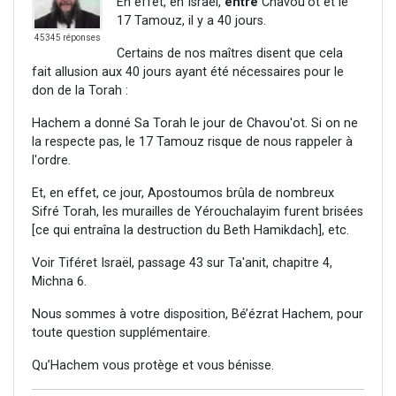
En effet, en Israël,
entre
Chavou'ot et le
17 Tamouz, il y a 40 jours.
45345 réponses
Certains de nos maîtres disent que cela
fait allusion aux 40 jours ayant été nécessaires pour le
don de la Torah :
Hachem a donné Sa Torah le jour de Chavou'ot. Si on ne
la respecte pas, le 17 Tamouz risque de nous rappeler à
l'ordre.
Et, en effet, ce jour, Apostoumos brûla de nombreux
Sifré Torah, les murailles de Yérouchalayim furent brisées
[ce qui entraîna la destruction du Beth Hamikdach], etc.
Voir Tiféret Israël, passage 43 sur Ta'anit, chapitre 4,
Michna 6.
Nous sommes à votre disposition, Bé’ézrat Hachem, pour
toute question supplémentaire.
Qu’Hachem vous protège et vous bénisse.