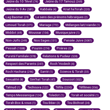
Jeûne du 10 Tévet
Jeûne du 17 Tamouz
(74)
(269)
Jeûne du 9 Av
Kabbala
Kriat haTorah
(581)
(4)
(220)
Lag Baomer
Le sens des prénoms hébraïques
(29)
(2)
Limoud Torah
Mariage
Mélanges lait/viande
(371)
(772)
(1)
Middot
Moussar
Musique juive
(69)
(154)
(1)
Non-Juifs
Nos Sages
Pensée Juive
(249)
(131)
(3087)
Pessah
Pourim
Prières
(1508)
(274)
(3)
Pureté Familiale
Relations & Pudeur
(578)
(528)
Respect des Parents
Roch 'Hodech
(247)
(4)
Roch Hachana
Santé
Science & Torah
(296)
(1)
(33)
Sexualité
Sim'hat Torah
Souccot
(8)
(47)
(502)
Talmud
Techouva
Téfila
Téfilines
(1)
(122)
(2230)
(356)
Temps Messianique
Toledot
Torah et société
(124)
(1)
(1)
Torah-Box & vous
Tou Béav
Tou Bichvat
(1)
(3)
(24)