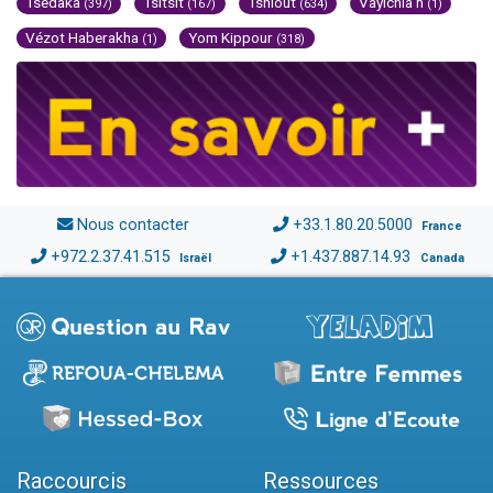
Tsédaka
Tsitsit
Tsniout
Vayichla'h
(397)
(167)
(634)
(1)
Vézot Haberakha
Yom Kippour
(1)
(318)
Nous contacter
+33.1.80.20.5000
France
+972.2.37.41.515
+1.437.887.14.93
Israël
Canada
Raccourcis
Ressources