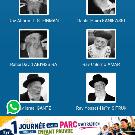
Rav Aharon L. STEINMAN
Rabbi 'Haïm KANIEWSKI
Rabbi David ABI'HSSIRA
Rav Chlomo AMAR
Rav Israël GANTZ
Rav Yossef-Haïm SITRUK