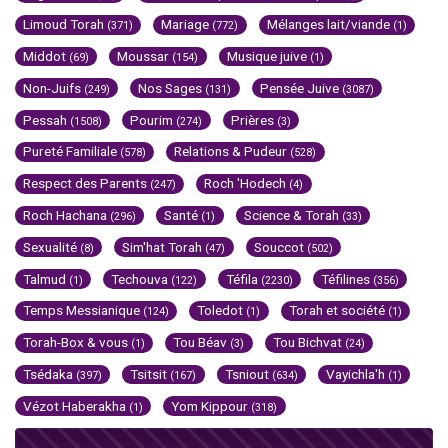
Limoud Torah
Mariage
Mélanges lait/viande
(371)
(772)
(1)
Middot
Moussar
Musique juive
(69)
(154)
(1)
Non-Juifs
Nos Sages
Pensée Juive
(249)
(131)
(3087)
Pessah
Pourim
Prières
(1508)
(274)
(3)
Pureté Familiale
Relations & Pudeur
(578)
(528)
Respect des Parents
Roch 'Hodech
(247)
(4)
Roch Hachana
Santé
Science & Torah
(296)
(1)
(33)
Sexualité
Sim'hat Torah
Souccot
(8)
(47)
(502)
Talmud
Techouva
Téfila
Téfilines
(1)
(122)
(2230)
(356)
Temps Messianique
Toledot
Torah et société
(124)
(1)
(1)
Torah-Box & vous
Tou Béav
Tou Bichvat
(1)
(3)
(24)
Tsédaka
Tsitsit
Tsniout
Vayichla'h
(397)
(167)
(634)
(1)
Vézot Haberakha
Yom Kippour
(1)
(318)