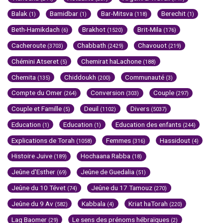
Balak
Bamidbar
Bar-Mitsva
Berechit
(1)
(1)
(118)
(1)
Beth-Hamikdach
Brakhot
Brit-Mila
(6)
(1520)
(176)
Cacheroute
Chabbath
Chavouot
(3703)
(2429)
(219)
Chémini Atseret
Chemirat haLachone
(5)
(188)
Chemita
Chiddoukh
Communauté
(135)
(200)
(3)
Compte du Omer
Conversion
Couple
(264)
(303)
(297)
Couple et Famille
Deuil
Divers
(5)
(1102)
(5037)
Education
Education
Education des enfants
(1)
(1)
(244)
Explications de Torah
Femmes
Hassidout
(1058)
(316)
(4)
Histoire Juive
Hochaana Rabba
(189)
(18)
Jeûne d'Esther
Jeûne de Guedalia
(69)
(51)
Jeûne du 10 Tévet
Jeûne du 17 Tamouz
(74)
(270)
Jeûne du 9 Av
Kabbala
Kriat haTorah
(582)
(4)
(220)
Lag Baomer
Le sens des prénoms hébraïques
(29)
(2)