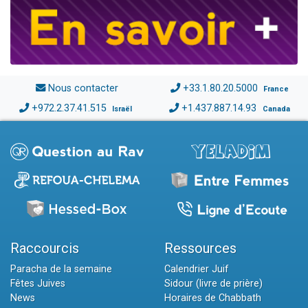
Nous contacter
+33.1.80.20.5000
France
+972.2.37.41.515
+1.437.887.14.93
Israël
Canada
Raccourcis
Ressources
Paracha de la semaine
Calendrier Juif
Fêtes Juives
Sidour (livre de prière)
News
Horaires de Chabbath