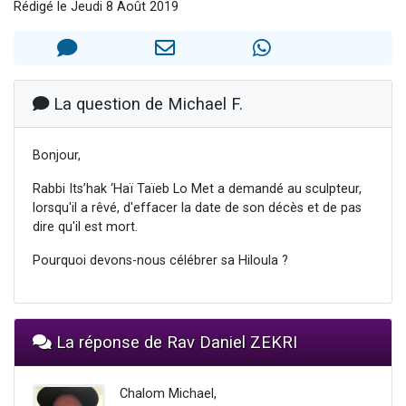
Rédigé le Jeudi 8 Août 2019
Il reste 49 places pour étudier en groupe sur Zoom
Eva vient de donner son Maasser
4 personnes viennent de nous rejoindre sur WhatsApp
3 personnes viennent de nous rejoindre sur WhatsApp
La question de Michael F.
3 personnes viennent de faire un don pour Événements Torah-Box
Bonjour,
Rabbi Its’hak ‘Haï Taïeb Lo Met a demandé au sculpteur,
lorsqu'il a rêvé, d'effacer la date de son décès et de pas
dire qu'il est mort.
Pourquoi devons-nous célébrer sa Hiloula ?
La réponse de Rav Daniel ZEKRI
Chalom Michael,