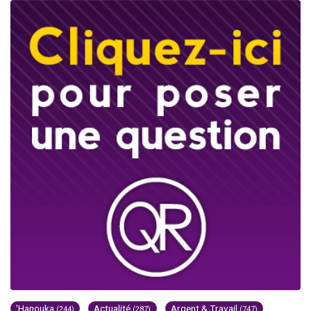
'Hanouka
Actualité
Argent & Travail
(244)
(287)
(747)