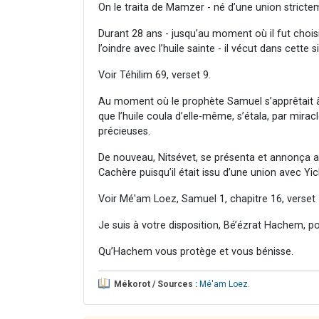
On le traita de Mamzer - né d’une union strictem
Durant 28 ans - jusqu’au moment où il fut choi
l’oindre avec l’huile sainte - il vécut dans cette
Voir Téhilim 69, verset 9.
Au moment où le prophète Samuel s’apprêtait à fa
que l’huile coula d’elle-même, s’étala, par mirac
précieuses.
De nouveau, Nitsévet, se présenta et annonça 
Cachère puisqu’il était issu d’une union avec Yic
Voir Mé'am Loez, Samuel 1, chapitre 16, verset 
Je suis à votre disposition, Bé’ézrat Hachem, p
Qu’Hachem vous protège et vous bénisse.
Mékorot / Sources :
Mé'am Loez
.