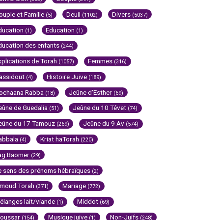
ouple et Famille
Deuil
Divers
(5)
(1102)
(5037)
ducation
Education
(1)
(1)
ducation des enfants
(244)
xplications de Torah
Femmes
(1057)
(316)
assidout
Histoire Juive
(4)
(189)
ochaana Rabba
Jeûne d'Esther
(18)
(69)
eûne de Guedalia
Jeûne du 10 Tévet
(51)
(74)
eûne du 17 Tamouz
Jeûne du 9 Av
(269)
(574)
abbala
Kriat haTorah
(4)
(220)
ag Baomer
(29)
e sens des prénoms hébraïques
(2)
imoud Torah
Mariage
(371)
(772)
élanges lait/viande
Middot
(1)
(69)
oussar
Musique juive
Non-Juifs
(154)
(1)
(248)