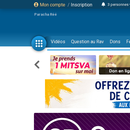
Mon compte
/
Inscription
3 personnes 
Odaya vient 
Paracha Réé
3 personn
3 personn
2 personnes 
Vidéos
Question au Rav
Dons
F
13 personnes
30 perso
Il reste 
12 nouve
3 personnes 
2 personnes 
2 nouvel
3 personnes 
8 personn
Nouvelle émis