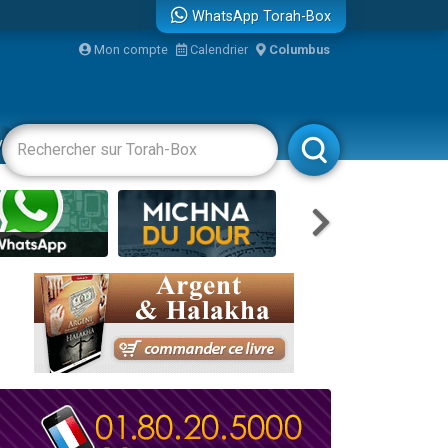
WhatsApp Torah-Box
Mon compte
Calendrier
Columbus
re
vertissements
Livres
Rabbanim
travers le temps