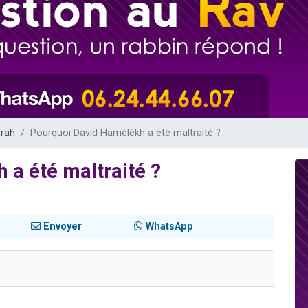
 viennent de demander une bénédiction
49 places pour étudier en groupe sur Zoom
de donner son Maasser
ent de donner son Maasser
viennent de nous rejoindre sur WhatsApp
orah
Pourquoi David Hamélèkh a été maltraité ?
a été maltraité ?
Envoyer
WhatsApp