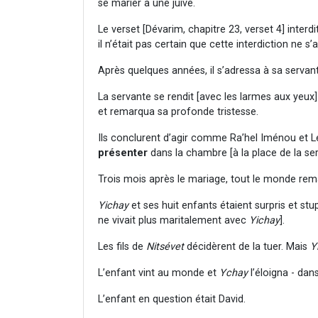
se marier à une juive.
Le verset [Dévarim, chapitre 23, verset 4] inter
il n’était pas certain que cette interdiction ne
Après quelques années, il s’adressa à sa servante
La servante se rendit [avec les larmes aux yeux
et remarqua sa profonde tristesse.
Ils conclurent d’agir comme Ra’hel Iménou et Lé
présenter
dans la chambre [à la place de la ser
Trois mois après le mariage, tout le monde re
Yichay
et ses huit enfants étaient surpris et stup
ne vivait plus maritalement avec
Yichay
].
Les fils de
Nitsévet
décidèrent de la tuer. Mais
Y
L’enfant vint au monde et
Ychay
l’éloigna - dans
L’enfant en question était David.