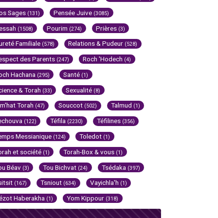
os Sages
Pensée Juive
(131)
(3085)
essah
Pourim
Prières
(1508)
(274)
(3)
ureté Familiale
Relations & Pudeur
(578)
(528)
espect des Parents
Roch 'Hodech
(247)
(4)
och Hachana
Santé
(295)
(1)
cience & Torah
Sexualité
(33)
(8)
im'hat Torah
Souccot
Talmud
(47)
(502)
(1)
echouva
Téfila
Téfilines
(122)
(2230)
(356)
emps Messianique
Toledot
(124)
(1)
orah et société
Torah-Box & vous
(1)
(1)
ou Béav
Tou Bichvat
Tsédaka
(3)
(24)
(397)
sitsit
Tsniout
Vayichla'h
(167)
(634)
(1)
ézot Haberakha
Yom Kippour
(1)
(318)