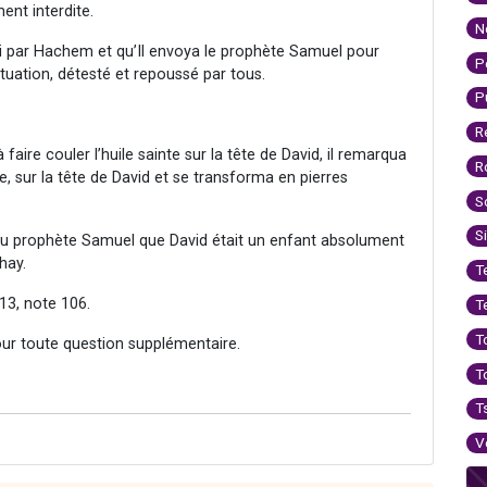
ent interdite.
N
si par Hachem et qu’Il envoya le prophète Samuel pour
P
 situation, détesté et repoussé par tous.
P
R
ire couler l’huile sainte sur la tête de David, il remarqua
R
le, sur la tête de David et se transforma en pierres
S
S
au prophète Samuel que David était un enfant absolument
hay.
T
13, note 106.
T
T
our toute question supplémentaire.
T
T
V