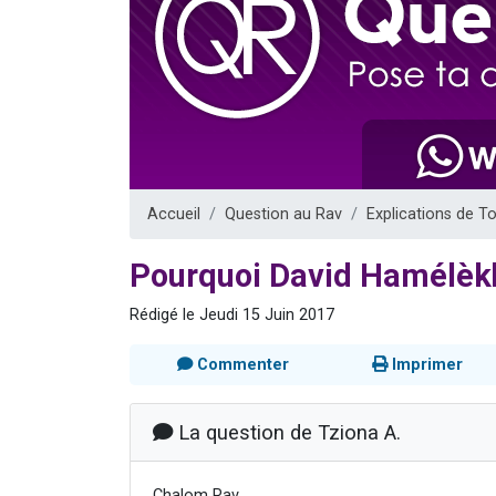
61 personnes
Il reste 
Ariel vient 
Nathaniel vi
4 personnes 
Accueil
Question au Rav
Explications de T
Pourquoi David Hamélèkh 
Rédigé le Jeudi 15 Juin 2017
Commenter
Imprimer
La question de Tziona A.
Chalom Rav,