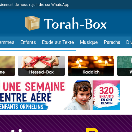
viennent de nous rejoindre sur WhatsApp
de donner son Maasser
es viennent de faire un don pour 5 jours de vacances aux Orphelins
es viennent de faire un don pour Diane, 80 ans, dans un appartement insalub
viennent de nous rejoindre sur WhatsApp
emmes
Enfants
Etude sur Texte
Musique
Paracha
Di
 viennent de demander une bénédiction
nnes viennent de faire un don pour Sauvez la jambe de Yohan
49 places pour étudier en groupe sur Zoom
lles musiques dans Torah-Box Music
viennent de nous rejoindre sur WhatsApp
viennent de nous rejoindre sur WhatsApp
les musiques dans Torah-Box Music
viennent de nous rejoindre sur WhatsApp
es viennent de faire un don pour Tsédaka : pauvres d'Israel
sion radio : Visions de grandeur n°104 : Le Chabbath et le Birkat Hamazone à 