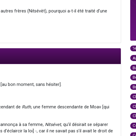
res frères (Nitsévèt), pourquoi a-t-il été traité d'une
'
A
B
B
e [au bon moment, sans hésiter].
B
C
C
scendant de
Ruth
, une femme descendante de Moav [qui
C
annonça à sa femme,
Nitsévet
, qu’il désirait se séparer
C
claircir la loi] -, car il ne savait pas s’il avait le droit de
C