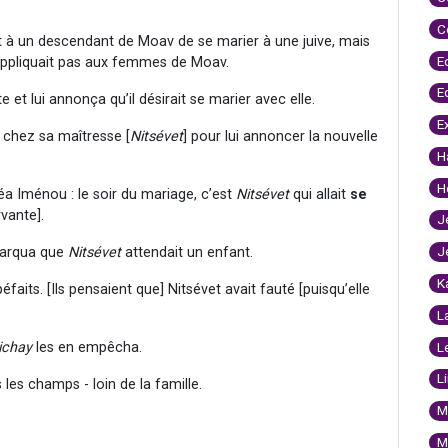
C
dit à un descendant de Moav de se marier à une juive, mais
E
 s’appliquait pas aux femmes de Moav.
E
 et lui annonça qu’il désirait se marier avec elle.
E
] chez sa maîtresse [
Nitsévet
] pour lui annoncer la nouvelle
H
H
a Iménou : le soir du mariage, c’est
Nitsévet
qui allait
se
vante].
J
J
marqua que
Nitsévet
attendait un enfant.
K
éfaits. [Ils pensaient que] Nitsévet avait fauté [puisqu’elle
L
ichay
les en empêcha.
L
L
 les champs - loin de la famille.
M
M