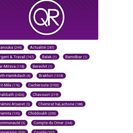
Hanouka
Actualité
(244)
(287)
rgent & Travail
Balak
Bamidbar
(747)
(1)
(1)
ar-Mitsva
Berechit
(118)
(1)
eth-Hamikdach
Brakhot
(6)
(1518)
rit-Mila
Cacheroute
(176)
(3703)
habbath
Chavouot
(2426)
(219)
hémini Atseret
Chemirat haLachone
(5)
(188)
hemita
Chiddoukh
(135)
(200)
ommunauté
Compte du Omer
(3)
(264)
onversion
Couple
(303)
(297)