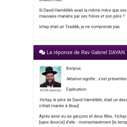
Si David Hamélèkh avait la même mère que ses aut
mauvaise manière par ses frères et son père ?
Ichay était un Tsaddik, je ne comprends pas.
La réponse de Rav Gabriel DAYAN
Bonjour,
Nitsévet
signifie : s’est présenté
Explication :
45328 réponses
Yichay
, le père de David Hamélèkh, était un de
s’était mariée à
Boaz
].
Après avoir eu six garçons et deux filles,
Yichay
[sans divorce] d’elle - momentanément [le temps d’é