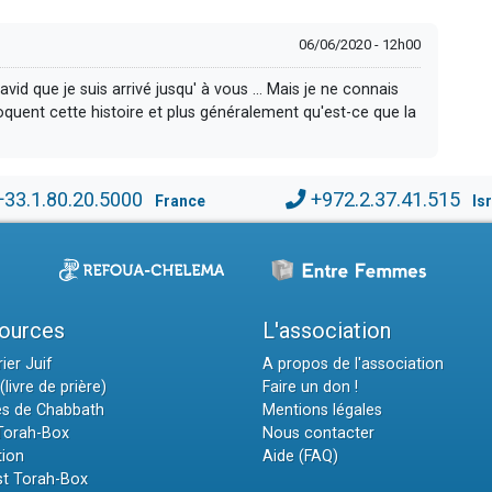
06/06/2020 - 12h00
David que je suis arrivé jusqu' à vous … Mais je ne connais
voquent cette histoire et plus généralement qu'est-ce que la
+33.1.80.20.5000
+972.2.37.41.515
France
Is
ources
L'association
ier Juif
A propos de l'association
(livre de prière)
Faire un don !
es de Chabbath
Mentions légales
 Torah-Box
Nous contacter
tion
Aide (FAQ)
t Torah-Box