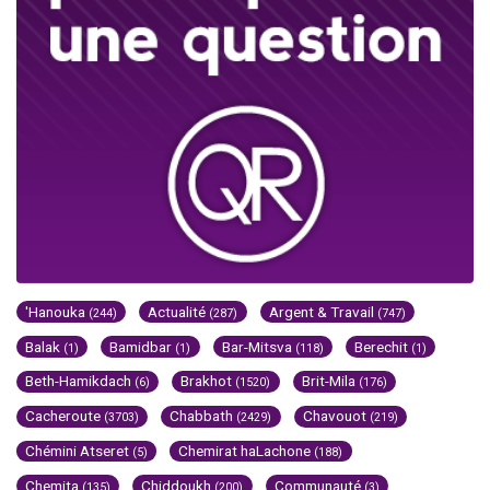
'Hanouka
Actualité
Argent & Travail
(244)
(287)
(747)
Balak
Bamidbar
Bar-Mitsva
Berechit
(1)
(1)
(118)
(1)
Beth-Hamikdach
Brakhot
Brit-Mila
(6)
(1520)
(176)
Cacheroute
Chabbath
Chavouot
(3703)
(2429)
(219)
Chémini Atseret
Chemirat haLachone
(5)
(188)
Chemita
Chiddoukh
Communauté
(135)
(200)
(3)