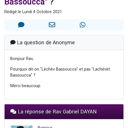
Bassoucca" ?
2 personnes viennent de nous rejoindre sur WhatsApp
Rédigé le Lundi 4 Octobre 2021
13 personnes viennent de demander une bénédiction
Il reste 49 places pour étudier en groupe sur Zoom
12 nouvelles musiques dans Torah-Box Music
2 personnes viennent de nous rejoindre sur WhatsApp
La question de Anonyme
Bonjour Rav,
Pourquoi dit-on "Léchèv Bassoucca" et pas "Lachévèt
Bassoucca" ?
Merci beaucoup.
La réponse de Rav Gabriel DAYAN
Bonjour,