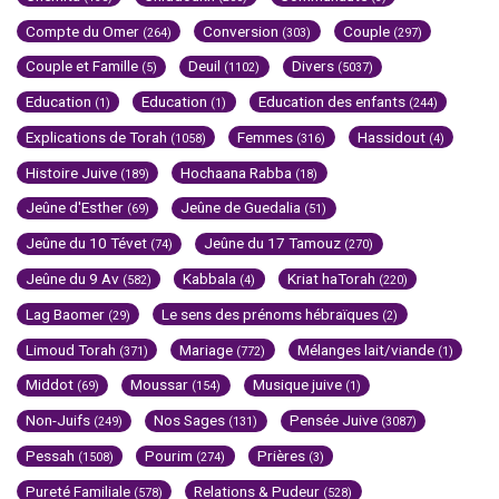
Compte du Omer
Conversion
Couple
(264)
(303)
(297)
Couple et Famille
Deuil
Divers
(5)
(1102)
(5037)
Education
Education
Education des enfants
(1)
(1)
(244)
Explications de Torah
Femmes
Hassidout
(1058)
(316)
(4)
Histoire Juive
Hochaana Rabba
(189)
(18)
Jeûne d'Esther
Jeûne de Guedalia
(69)
(51)
Jeûne du 10 Tévet
Jeûne du 17 Tamouz
(74)
(270)
Jeûne du 9 Av
Kabbala
Kriat haTorah
(582)
(4)
(220)
Lag Baomer
Le sens des prénoms hébraïques
(29)
(2)
Limoud Torah
Mariage
Mélanges lait/viande
(371)
(772)
(1)
Middot
Moussar
Musique juive
(69)
(154)
(1)
Non-Juifs
Nos Sages
Pensée Juive
(249)
(131)
(3087)
Pessah
Pourim
Prières
(1508)
(274)
(3)
Pureté Familiale
Relations & Pudeur
(578)
(528)