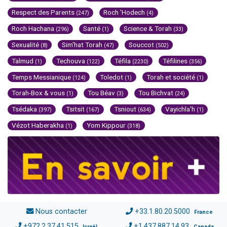
Respect des Parents
Roch 'Hodech
(247)
(4)
Roch Hachana
Santé
Science & Torah
(296)
(1)
(33)
Sexualité
Sim'hat Torah
Souccot
(8)
(47)
(502)
Talmud
Techouva
Téfila
Téfilines
(1)
(122)
(2230)
(356)
Temps Messianique
Toledot
Torah et société
(124)
(1)
(1)
Torah-Box & vous
Tou Béav
Tou Bichvat
(1)
(3)
(24)
Tsédaka
Tsitsit
Tsniout
Vayichla'h
(397)
(167)
(634)
(1)
Vézot Haberakha
Yom Kippour
(1)
(318)
Nous contacter
+33.1.80.20.5000
France
+972.2.37.41.515
+1.437.887.14.93
Israël
Canada