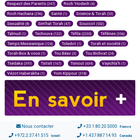
Respect des Parents
Roch 'Hodech
(247)
(4)
Roch Hachana
Santé
Science & Torah
(296)
(1)
(33)
Sexualité
Sim'hat Torah
Souccot
(8)
(47)
(502)
Talmud
Techouva
Téfila
Téfilines
(1)
(122)
(2230)
(356)
Temps Messianique
Toledot
Torah et société
(124)
(1)
(1)
Torah-Box & vous
Tou Béav
Tou Bichvat
(1)
(3)
(24)
Tsédaka
Tsitsit
Tsniout
Vayichla'h
(397)
(167)
(634)
(1)
Vézot Haberakha
Yom Kippour
(1)
(318)
Nous contacter
+33.1.80.20.5000
France
+972.2.37.41.515
+1.437.887.14.93
Israël
Canada