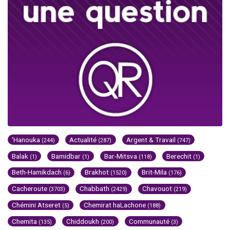
'Hanouka
Actualité
Argent & Travail
(244)
(287)
(747)
Balak
Bamidbar
Bar-Mitsva
Berechit
(1)
(1)
(118)
(1)
Beth-Hamikdach
Brakhot
Brit-Mila
(6)
(1520)
(176)
Cacheroute
Chabbath
Chavouot
(3703)
(2429)
(219)
Chémini Atseret
Chemirat haLachone
(5)
(188)
Chemita
Chiddoukh
Communauté
(135)
(200)
(3)