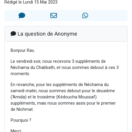
Rédigé le Lundi 15 Mai 2023
Il reste 49 places pour étudier en groupe sur Zoom
Eva vient de donner son Maasser
4 personnes viennent de nous rejoindre sur WhatsApp
3 personnes viennent de nous rejoindre sur WhatsApp
La question de Anonyme
3 personnes viennent de faire un don pour Événements Torah-Box
Bonjour Rav,
Le vendredi soir, nous recevons 3 suppléments de
Néchama du Chabbath, et nous sommes debout à ces 3
moments.
En revanche, pour les suppléments de Néchama du
samedi matin, nous sommes debout pour le deuxième
('Amida) et le troisième (Kédoucha Moussaf)
suppléments, mais nous sommes assis pour le premier
de Nichmat.
Pourquoi ?
Merci.