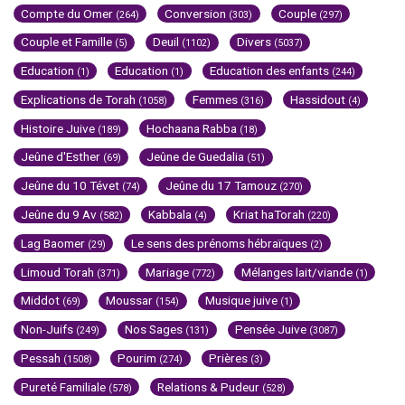
Compte du Omer
Conversion
Couple
(264)
(303)
(297)
Couple et Famille
Deuil
Divers
(5)
(1102)
(5037)
Education
Education
Education des enfants
(1)
(1)
(244)
Explications de Torah
Femmes
Hassidout
(1058)
(316)
(4)
Histoire Juive
Hochaana Rabba
(189)
(18)
Jeûne d'Esther
Jeûne de Guedalia
(69)
(51)
Jeûne du 10 Tévet
Jeûne du 17 Tamouz
(74)
(270)
Jeûne du 9 Av
Kabbala
Kriat haTorah
(582)
(4)
(220)
Lag Baomer
Le sens des prénoms hébraïques
(29)
(2)
Limoud Torah
Mariage
Mélanges lait/viande
(371)
(772)
(1)
Middot
Moussar
Musique juive
(69)
(154)
(1)
Non-Juifs
Nos Sages
Pensée Juive
(249)
(131)
(3087)
Pessah
Pourim
Prières
(1508)
(274)
(3)
Pureté Familiale
Relations & Pudeur
(578)
(528)