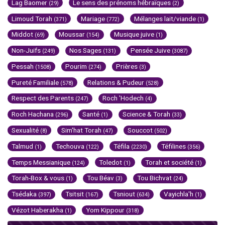
Lag Baomer
Le sens des prénoms hébraïques
(29)
(2)
Limoud Torah
Mariage
Mélanges lait/viande
(371)
(772)
(1)
Middot
Moussar
Musique juive
(69)
(154)
(1)
Non-Juifs
Nos Sages
Pensée Juive
(249)
(131)
(3087)
Pessah
Pourim
Prières
(1508)
(274)
(3)
Pureté Familiale
Relations & Pudeur
(578)
(528)
Respect des Parents
Roch 'Hodech
(247)
(4)
Roch Hachana
Santé
Science & Torah
(296)
(1)
(33)
Sexualité
Sim'hat Torah
Souccot
(8)
(47)
(502)
Talmud
Techouva
Téfila
Téfilines
(1)
(122)
(2230)
(356)
Temps Messianique
Toledot
Torah et société
(124)
(1)
(1)
Torah-Box & vous
Tou Béav
Tou Bichvat
(1)
(3)
(24)
Tsédaka
Tsitsit
Tsniout
Vayichla'h
(397)
(167)
(634)
(1)
Vézot Haberakha
Yom Kippour
(1)
(318)