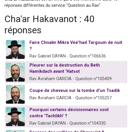
Nouvelle émission radio : Visions de grandeur n°104 : Le Chabbath et le Birkat Hamazone à travers le temps
réponses différentes du service "Question au Rav".
61 personnes viennent de demander une bénédiction
Cha'ar Hakavanot : 40
Ariel vient de donner son Maasser
réponses
Il reste 49 places pour étudier en groupe sur Zoom
Eva vient de donner son Maasser
Faire Chnaïm Mikra Véé'had Targoum de nuit
?
Rav Gabriel DAYAN - Question n°106636
Pleurer sur la destruction du Beth
Hamikdach avant 'Hatsot
Rav Avraham GARCIA - Question n°105409
Coupe de cheveux sur la tombe d'un Tsadik
Rav Avraham GARCIA - Question n°105257
Pourquoi certains décisionnaires sont
contre "Tachlikh" ?
Rav Gabriel DAYAN - Question n°104330