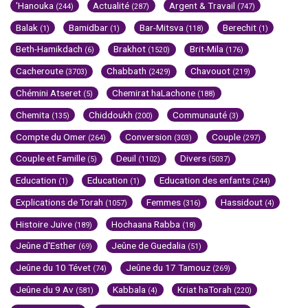
'Hanouka
Actualité
Argent & Travail
(244)
(287)
(747)
Balak
Bamidbar
Bar-Mitsva
Berechit
(1)
(1)
(118)
(1)
Beth-Hamikdach
Brakhot
Brit-Mila
(6)
(1520)
(176)
Cacheroute
Chabbath
Chavouot
(3703)
(2429)
(219)
Chémini Atseret
Chemirat haLachone
(5)
(188)
Chemita
Chiddoukh
Communauté
(135)
(200)
(3)
Compte du Omer
Conversion
Couple
(264)
(303)
(297)
Couple et Famille
Deuil
Divers
(5)
(1102)
(5037)
Education
Education
Education des enfants
(1)
(1)
(244)
Explications de Torah
Femmes
Hassidout
(1057)
(316)
(4)
Histoire Juive
Hochaana Rabba
(189)
(18)
Jeûne d'Esther
Jeûne de Guedalia
(69)
(51)
Jeûne du 10 Tévet
Jeûne du 17 Tamouz
(74)
(269)
Jeûne du 9 Av
Kabbala
Kriat haTorah
(581)
(4)
(220)