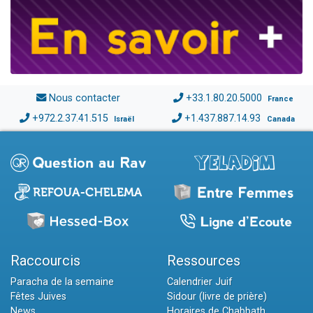
Nous contacter
+33.1.80.20.5000
France
+972.2.37.41.515
+1.437.887.14.93
Israël
Canada
Raccourcis
Ressources
Paracha de la semaine
Calendrier Juif
Fêtes Juives
Sidour (livre de prière)
News
Horaires de Chabbath