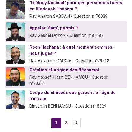
"Lé'ilouy Nichmat" pour des personnes tuées
en Kiddouch Hachem ?
Rav Aharon SABBAH - Question n°76039
Appeler "Sam", permis ?
Rav Gabriel DAYAN - Question n°81087
Roch Hachana : à quel moment sommes-
nous jugés ?
Rav Avraham GARCIA - Question n°79513
Création et origine des Néchamot
Rav Yossef 'Haïm BENHAMOU - Question
n°73324
Coupe de cheveux des garçons à l'âge de
trois ans
Binyamin BENHAMOU - Question n°5329
1
2
3