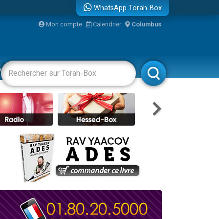
WhatsApp Torah-Box
...
Mon compte
Calendrier
Columbus
vertissements
Livres
Rabbanim
bre