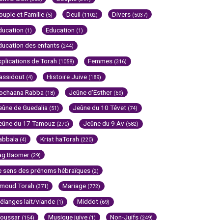
ouple et Famille
Deuil
Divers
(5)
(1102)
(5037)
ducation
Education
(1)
(1)
ducation des enfants
(244)
xplications de Torah
Femmes
(1058)
(316)
assidout
Histoire Juive
(4)
(189)
ochaana Rabba
Jeûne d'Esther
(18)
(69)
eûne de Guedalia
Jeûne du 10 Tévet
(51)
(74)
eûne du 17 Tamouz
Jeûne du 9 Av
(270)
(582)
abbala
Kriat haTorah
(4)
(220)
ag Baomer
(29)
e sens des prénoms hébraïques
(2)
imoud Torah
Mariage
(371)
(772)
élanges lait/viande
Middot
(1)
(69)
oussar
Musique juive
Non-Juifs
(154)
(1)
(249)