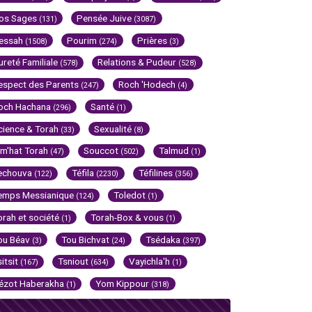
os Sages
Pensée Juive
(131)
(3087)
essah
Pourim
Prières
(1508)
(274)
(3)
ureté Familiale
Relations & Pudeur
(578)
(528)
espect des Parents
Roch 'Hodech
(247)
(4)
och Hachana
Santé
(296)
(1)
cience & Torah
Sexualité
(33)
(8)
im'hat Torah
Souccot
Talmud
(47)
(502)
(1)
echouva
Téfila
Téfilines
(122)
(2230)
(356)
emps Messianique
Toledot
(124)
(1)
orah et société
Torah-Box & vous
(1)
(1)
ou Béav
Tou Bichvat
Tsédaka
(3)
(24)
(397)
sitsit
Tsniout
Vayichla'h
(167)
(634)
(1)
ézot Haberakha
Yom Kippour
(1)
(318)