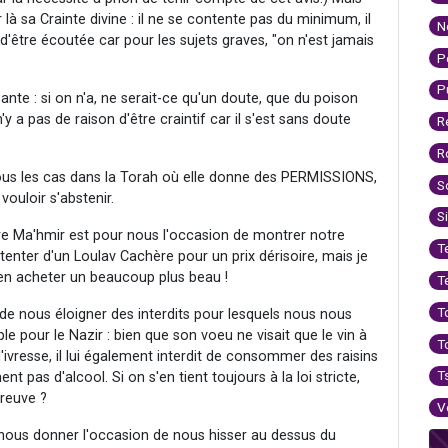
 là sa Crainte divine : il ne se contente pas du minimum, il
N
e d'être écoutée car pour les sujets graves, "on n'est jamais
P
P
te : si on n'a, ne serait-ce qu'un doute, que du poison
'y a pas de raison d'être craintif car il s'est sans doute
R
R
tous les cas dans la Torah où elle donne des PERMISSIONS,
S
vouloir s'abstenir.
S
être Ma'hmir est pour nous l'occasion de montrer notre
T
nter d'un Loulav Cachère pour un prix dérisoire, mais je
en acheter un beaucoup plus beau !
T
T
de nous éloigner des interdits pour lesquels nous nous
le pour le Nazir : bien que son voeu ne visait que le vin à
T
vresse, il lui également interdit de consommer des raisins
T
ent pas d'alcool. Si on s'en tient toujours à la loi stricte,
preuve ?
V
nous donner l'occasion de nous hisser au dessus du