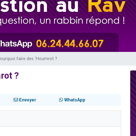
49 places pour étudier en groupe sur Zoom
lles musiques dans Torah-Box Music
viennent de nous rejoindre sur WhatsApp
viennent de nous rejoindre sur WhatsApp
viennent de nous rejoindre sur WhatsApp
ourquoi faire des 'Houmrot ?
rot ?
Envoyer
WhatsApp