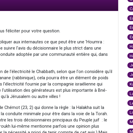
C
E
E
s féliciter pour votre question.
E
iquer aux internautes ce que peut être une 'Houmra :
H
e suivre l'avis du décisionnaire le plus strict dans une
a conduite adoptée par une communauté entière qui, dans
H
J
on de l'électricité le Chabbath, selon que l'on considère qu'il
J
banane (rabbinique), cela pourra être un élément de poids
s l'électricité fournie par la compagnie israélienne qui
K
ue l'utilisation des générateurs est plus importante à Bné-
L
, qu'à Jérusalem ou autre villes !
L
 de Chémot (23, 2) qui donne la règle : la Halakha suit la
L
it la conduite minimale pour être dans la voie de la Torah.
re les trois décisionnaires principaux du Peuple juif : le
M
Aroukh lui-même mentionne parfois une opinion plus
M
 la nécessité a priori de tenir compte de cet avis.) Mais