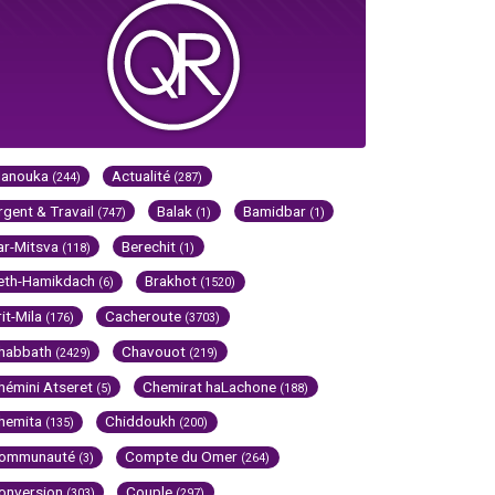
Hanouka
Actualité
(244)
(287)
rgent & Travail
Balak
Bamidbar
(747)
(1)
(1)
ar-Mitsva
Berechit
(118)
(1)
eth-Hamikdach
Brakhot
(6)
(1520)
rit-Mila
Cacheroute
(176)
(3703)
habbath
Chavouot
(2429)
(219)
hémini Atseret
Chemirat haLachone
(5)
(188)
hemita
Chiddoukh
(135)
(200)
ommunauté
Compte du Omer
(3)
(264)
onversion
Couple
(303)
(297)