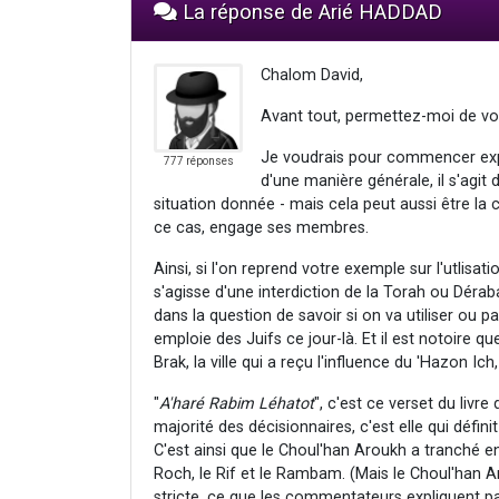
La réponse de Arié HADDAD
Chalom David,
Avant tout, permettez-moi de vou
Je voudrais pour commencer expl
777 réponses
d'une manière générale, il s'agit d
situation donnée - mais cela peut aussi être l
ce cas, engage ses membres.
Ainsi, si l'on reprend votre exemple sur l'utlisati
s'agisse d'une interdiction de la Torah ou Déra
dans la question de savoir si on va utiliser ou pa
emploie des Juifs ce jour-là. Et il est notoire q
Brak, la ville qui a reçu l'influence du 'Hazon Ich
"
A'haré Rabim Léhatot
", c'est ce verset du livre
majorité des décisionnaires, c'est elle qui défin
C'est ainsi que le Choul'han Aroukh a tranché ent
Roch, le Rif et le Rambam. (Mais le Choul'han 
stricte, ce que les commentateurs expliquent par