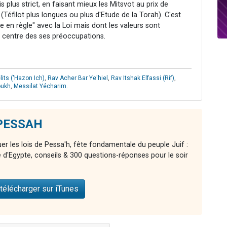
is plus strict, en faisant mieux les Mitsvot au prix de
 (Téfilot plus longues ou plus d'Etude de la Torah). C'est
re en règle" avec la Loi mais dont les valeurs sont
u centre des ses préoccupations.
its ('Hazon Ich)
,
Rav Acher Bar Ye'hiel
,
Rav Itshak Elfassi (Rif)
,
oukh
,
Messilat Yécharim
.
 PESSAH
er les lois de Pessa'h, fête fondamentale du peuple Juif :
ie d'Egypte, conseils & 300 questions-réponses pour le soir
télécharger sur iTunes