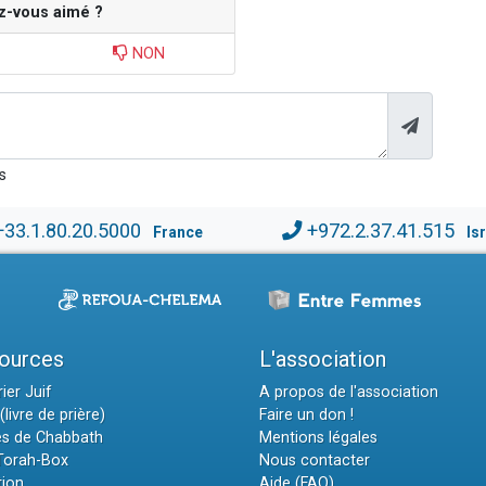
z-vous aimé ?
NON
s
+33.1.80.20.5000
+972.2.37.41.515
France
Is
ources
L'association
ier Juif
A propos de l'association
(livre de prière)
Faire un don !
es de Chabbath
Mentions légales
 Torah-Box
Nous contacter
tion
Aide (FAQ)