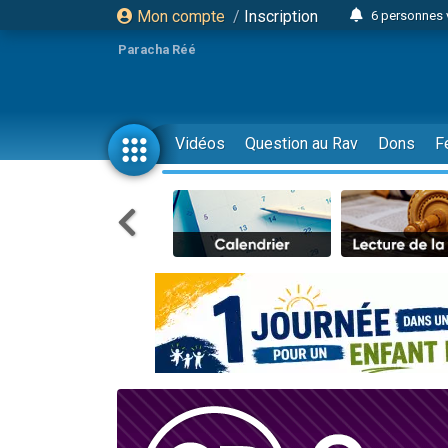
Mon compte
/
Inscription
6 personnes 
4 personn
Paracha Réé
2 personn
17 personnes
4 personnes 
Vidéos
Question au Rav
Dons
F
Il reste 
23 person
Eva vient de
4 personnes 
3 personnes 
3 personn
Odaya vient 
13 personnes
2 personnes 
30 perso