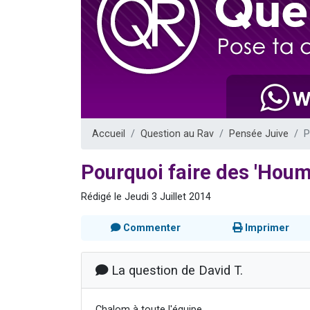
Il reste 
12 nouve
3 personnes 
2 personnes 
2 personnes 
Accueil
Question au Rav
Pensée Juive
P
Pourquoi faire des 'Houm
Rédigé le Jeudi 3 Juillet 2014
Commenter
Imprimer
La question de David T.
Chalom à toute l'équipe.