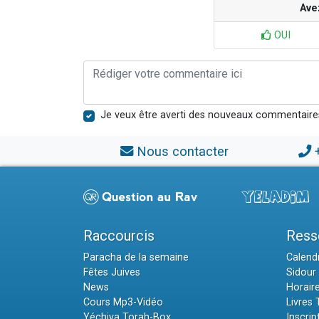
Ave
OUI
Je veux être averti des nouveaux commentaire
Nous contacter
Raccourcis
Ress
Paracha de la semaine
Calendr
Fêtes Juives
Sidour 
News
Horair
Cours Mp3-Vidéo
Livres
Yéchiva Torah-Box
Inscrip