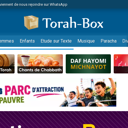
viennent de nous rejoindre sur WhatsApp
es viennent de faire un don pour Reloger Rivka, 6 enfants, victime de violences
es viennent de faire un don pour 1 Journée de Vacances Pour les Enfants
 viennent de demander une bénédiction
viennent de nous rejoindre sur WhatsApp
emmes
Enfants
Etude sur Texte
Musique
Paracha
Di
49 places pour étudier en groupe sur Zoom
nes viennent de faire un don pour Diane, 80 ans, dans un appartement insalu
 donner son Maasser
viennent de nous rejoindre sur WhatsApp
viennent de nous rejoindre sur WhatsApp
es viennent de faire un don pour 5 jours de vacances aux Orphelins
de donner son Maasser
 viennent de demander une bénédiction
viennent de nous rejoindre sur WhatsApp
nnes viennent de faire un don pour Sauvez la jambe de Yohan