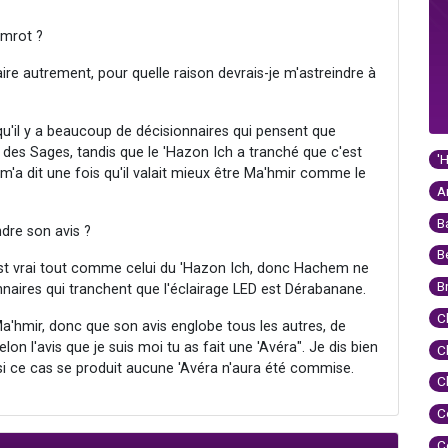
umrot ?
aire autrement, pour quelle raison devrais-je m'astreindre à
 qu'il y a beaucoup de décisionnaires qui pensent que
t des Sages, tandis que le 'Hazon Ich a tranché que c'est
'
 m'a dit une fois qu'il valait mieux être Ma'hmir comme le
A
B
dre son avis ?
B
 est vrai tout comme celui du 'Hazon Ich, donc Hachem ne
B
nnaires qui tranchent que l'éclairage LED est Dérabanane.
C
Ma'hmir, donc que son avis englobe tous les autres, de
elon l'avis que je suis moi tu as fait une 'Avéra". Je dis bien
C
 si ce cas se produit aucune 'Avéra n'aura été commise.
C
C
C