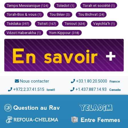
Temps Messianique
Toledot
Torah et société
(124)
(1)
(1)
Torah-Box & vous
Tou Béav
Tou Bichvat
(1)
(3)
(24)
Tsédaka
Tsitsit
Tsniout
Vayichla'h
(397)
(167)
(634)
(1)
Vézot Haberakha
Yom Kippour
(1)
(318)
Nous contacter
+33.1.80.20.5000
France
+972.2.37.41.515
+1.437.887.14.93
Israël
Canada