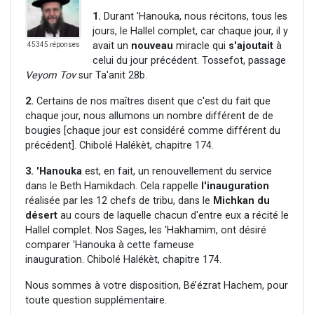
1.
Durant 'Hanouka, nous récitons, tous les
jours, le Hallel complet, car chaque jour, il y
avait un
nouveau
miracle qui
s'ajoutait
à
45345 réponses
celui du jour précédent. Tossefot, passage
Veyom
Tov
sur Ta'anit 28b.
2.
Certains de nos maîtres disent que c'est du fait que
chaque jour, nous allumons un nombre différent de de
bougies [chaque jour est considéré comme différent du
précédent]. Chibolé Halékèt, chapitre 174.
3.
'Hanouka
est, en fait, un renouvellement du service
dans le Beth Hamikdach. Cela rappelle
l'inauguration
réalisée par les 12 chefs de tribu, dans le
Michkan
du
désert
au cours de laquelle chacun d'entre eux a récité le
Hallel complet. Nos Sages, les 'Hakhamim, ont désiré
comparer 'Hanouka à cette fameuse
inauguration. Chibolé Halékèt, chapitre 174.
Nous sommes à votre disposition, Bé’ézrat Hachem, pour
toute question supplémentaire.