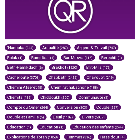
'Hanouka
Actualité
Argent & Travail
(244)
(287)
(747)
Balak
Bamidbar
Bar-Mitsva
Berechit
(1)
(1)
(118)
(1)
Beth-Hamikdach
Brakhot
Brit-Mila
(6)
(1520)
(176)
Cacheroute
Chabbath
Chavouot
(3703)
(2429)
(219)
Chémini Atseret
Chemirat haLachone
(5)
(188)
Chemita
Chiddoukh
Communauté
(135)
(200)
(3)
Compte du Omer
Conversion
Couple
(264)
(303)
(297)
Couple et Famille
Deuil
Divers
(5)
(1102)
(5037)
Education
Education
Education des enfants
(1)
(1)
(244)
Explications de Torah
Femmes
Hassidout
(1058)
(316)
(4)