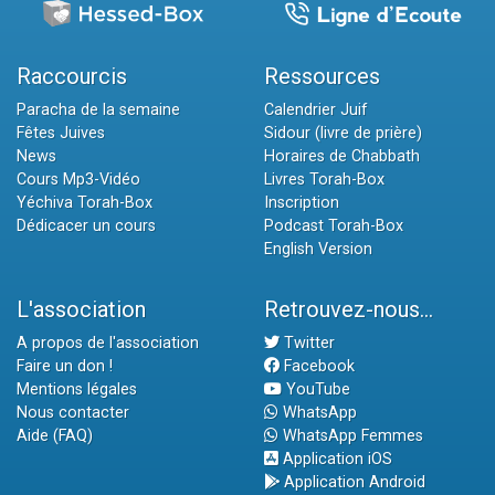
Raccourcis
Ressources
Paracha de la semaine
Calendrier Juif
Fêtes Juives
Sidour (livre de prière)
News
Horaires de Chabbath
Cours Mp3-Vidéo
Livres Torah-Box
Yéchiva Torah-Box
Inscription
Dédicacer un cours
Podcast Torah-Box
English Version
L'association
Retrouvez-nous...
A propos de l'association
Twitter
Faire un don !
Facebook
Mentions légales
YouTube
Nous contacter
WhatsApp
Aide (FAQ)
WhatsApp Femmes
Application iOS
Application Android