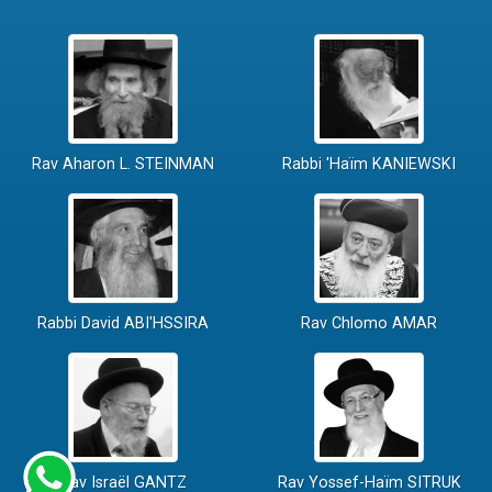
Rav Aharon L. STEINMAN
Rabbi 'Haïm KANIEWSKI
Rabbi David ABI'HSSIRA
Rav Chlomo AMAR
Rav Israël GANTZ
Rav Yossef-Haïm SITRUK