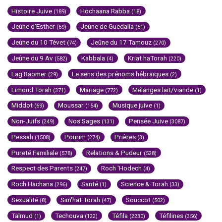
Histoire Juive
Hochaana Rabba
(189)
(18)
Jeûne d'Esther
Jeûne de Guedalia
(69)
(51)
Jeûne du 10 Tévet
Jeûne du 17 Tamouz
(74)
(270)
Jeûne du 9 Av
Kabbala
Kriat haTorah
(582)
(4)
(220)
Lag Baomer
Le sens des prénoms hébraïques
(29)
(2)
Limoud Torah
Mariage
Mélanges lait/viande
(371)
(772)
(1)
Middot
Moussar
Musique juive
(69)
(154)
(1)
Non-Juifs
Nos Sages
Pensée Juive
(249)
(131)
(3087)
Pessah
Pourim
Prières
(1508)
(274)
(3)
Pureté Familiale
Relations & Pudeur
(578)
(528)
Respect des Parents
Roch 'Hodech
(247)
(4)
Roch Hachana
Santé
Science & Torah
(296)
(1)
(33)
Sexualité
Sim'hat Torah
Souccot
(8)
(47)
(502)
Talmud
Techouva
Téfila
Téfilines
(1)
(122)
(2230)
(356)