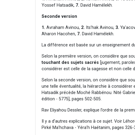
Yossef Hatsadik,
7.
David Hamélekh.
Seconde version
1.
Avraham Avinou,
2.
Its’hak Avinou,
3.
Ya'acov
Aharon Hacohen,
7.
David Hamélekh.
La différence est basée sur un enseignement d
Selon la première version, on considère que sou
touchant des sujets sacrés
[jugement, paroles 
considérer est celle de la sagesse et non cell
Selon la seconde version, on considère que sous
une telle éventualité, la hiérarchie à considérer
Hatsadik précède Moché Rabbénou. Nité Gabriel
édition - 5775], pages 502-505.
Rav Eliyahou Dessler, explique l’ordre de la pre
Il y a d’autres explications à ce sujet. Voir Lé
Pirké Ma’hchava - Yéra’h Haétanim, pages 326-3