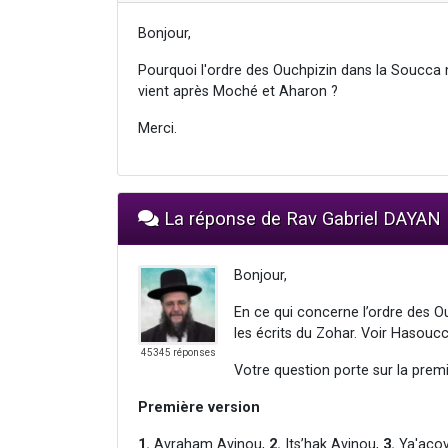
Bonjour,
Pourquoi l'ordre des Ouchpizin dans la Soucca 
vient après Moché et Aharon ?
Merci.
La réponse de Rav Gabriel DAYAN
Bonjour,
En ce qui concerne l’ordre des Ou
les écrits du Zohar. Voir Hasoucc
45345 réponses
Votre question porte sur la premi
Première version
1.
Avraham Avinou,
2.
Its’hak Avinou,
3.
Ya'acov