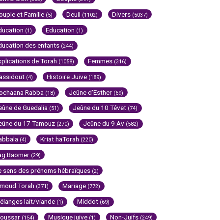
ouple et Famille
Deuil
Divers
(5)
(1102)
(5037)
ducation
Education
(1)
(1)
ducation des enfants
(244)
xplications de Torah
Femmes
(1058)
(316)
assidout
Histoire Juive
(4)
(189)
ochaana Rabba
Jeûne d'Esther
(18)
(69)
eûne de Guedalia
Jeûne du 10 Tévet
(51)
(74)
eûne du 17 Tamouz
Jeûne du 9 Av
(270)
(582)
abbala
Kriat haTorah
(4)
(220)
ag Baomer
(29)
e sens des prénoms hébraïques
(2)
imoud Torah
Mariage
(371)
(772)
élanges lait/viande
Middot
(1)
(69)
oussar
Musique juive
Non-Juifs
(154)
(1)
(249)