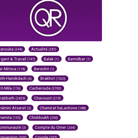
Hanouka
Actualité
(244)
(287)
rgent & Travail
Balak
Bamidbar
(747)
(1)
(1)
ar-Mitsva
Berechit
(118)
(1)
eth-Hamikdach
Brakhot
(6)
(1520)
rit-Mila
Cacheroute
(176)
(3703)
habbath
Chavouot
(2429)
(219)
hémini Atseret
Chemirat haLachone
(5)
(188)
hemita
Chiddoukh
(135)
(200)
ommunauté
Compte du Omer
(3)
(264)
onversion
Couple
(303)
(297)