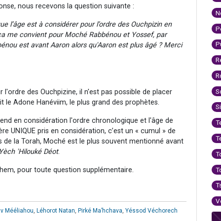
onse, nous recevons la question suivante :
N
 l’âge est à considérer pour l’ordre des Ouchpizin en
P
 ça me convient pour Moché Rabbénou et Yossef, par
P
énou est avant Aaron alors qu'Aaron est plus âgé ? Merci
R
R
S
 l'ordre des Ouchpizine, il n'est pas possible de placer
 le Adone Hanéviim, le plus grand des prophètes.
S
prend en considération l'ordre chronologique et l'âge de
T
ère UNIQUE pris en considération, c’est un « cumul » de
T
sets de la Torah, Moché est le plus souvent mentionné avant
Yèch 'Hilouké Déot
.
T
T
hem, pour toute question supplémentaire.
T
V
av Mééliahou
,
Léhorot Natan
,
Pirké Ma’hchava
,
Yéssod Véchorech