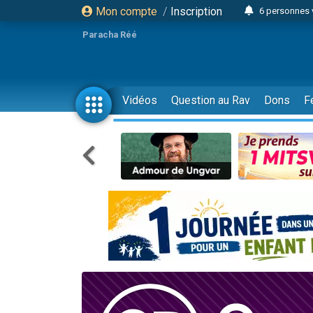
Mon compte
/
Inscription
6 personnes 
4 personn
Paracha Réé
2 personn
17 personnes
4 personnes 
Vidéos
Question au Rav
Dons
F
Il reste 
23 person
Eva vient de
4 personnes 
3 personnes 
3 personn
Odaya vient 
13 personnes
2 personnes 
30 perso