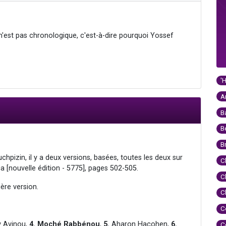
n'est pas chronologique, c'est-à-dire pourquoi Yossef
'
A
B
B
B
chpizin, il y a deux versions, basées, toutes les deux sur
C
a [nouvelle édition - 5775], pages 502-505.
C
ère version.
C
C
 Avinou,
4.
Moché Rabbénou
,
5.
Aharon Hacohen,
6.
C