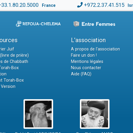
+33.1.80.20.5000
+972.2.37.41.515
France
Is
ources
L'association
ier Juif
A propos de l'association
(livre de prière)
Faire un don !
es de Chabbath
Mentions légales
 Torah-Box
Nous contacter
tion
Aide (FAQ)
t Torah-Box
 Version