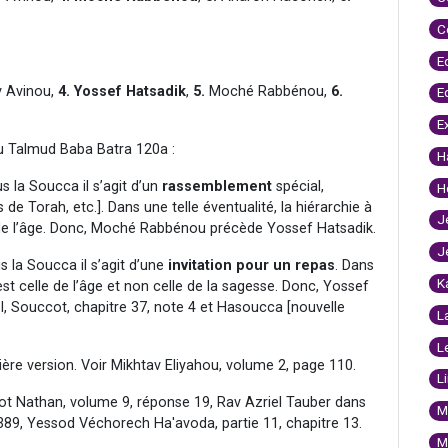
C
E
 Avinou,
4.
Yossef Hatsadik
,
5.
Moché Rabbénou,
6.
E
E
u Talmud Baba Batra 120a :
H
s la Soucca il s’agit d’un
rassemblement
spécial,
H
de Torah, etc.]. Dans une telle éventualité, la hiérarchie à
J
e de l’âge. Donc, Moché Rabbénou précède Yossef Hatsadik.
J
 la Soucca il s’agit d’une
invitation pour un repas
. Dans
K
 est celle de l’âge et non celle de la sagesse. Donc, Yossef
, Souccot, chapitre 37, note 4 et Hasoucca [nouvelle
L
L
mière version. Voir Mikhtav Eliyahou, volume 2, page 110.
L
horot Nathan, volume 9, réponse 19, Rav Azriel Tauber dans
M
89, Yessod Véchorech Ha'avoda, partie 11, chapitre 13.
M