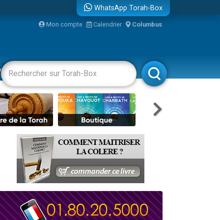
WhatsApp Torah-Box
...
Mon compte
Calendrier
Columbus
vertissements
Livres
Rabbanim
bre