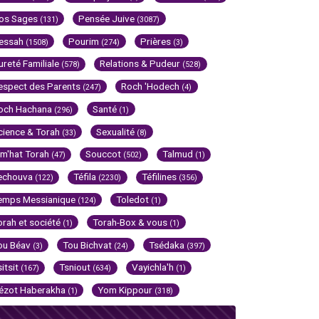
os Sages
Pensée Juive
(131)
(3087)
essah
Pourim
Prières
(1508)
(274)
(3)
ureté Familiale
Relations & Pudeur
(578)
(528)
espect des Parents
Roch 'Hodech
(247)
(4)
och Hachana
Santé
(296)
(1)
cience & Torah
Sexualité
(33)
(8)
im'hat Torah
Souccot
Talmud
(47)
(502)
(1)
echouva
Téfila
Téfilines
(122)
(2230)
(356)
emps Messianique
Toledot
(124)
(1)
orah et société
Torah-Box & vous
(1)
(1)
ou Béav
Tou Bichvat
Tsédaka
(3)
(24)
(397)
sitsit
Tsniout
Vayichla'h
(167)
(634)
(1)
ézot Haberakha
Yom Kippour
(1)
(318)