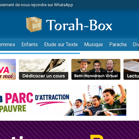
viennent de nous rejoindre sur WhatsApp
es viennent de faire un don pour Reloger Rivka, 6 enfants, victime de violences
es viennent de faire un don pour 1 Journée de Vacances Pour les Enfants
 viennent de demander une bénédiction
viennent de nous rejoindre sur WhatsApp
emmes
Enfants
Etude sur Texte
Musique
Paracha
Di
49 places pour étudier en groupe sur Zoom
nes viennent de faire un don pour Diane, 80 ans, dans un appartement insalu
 donner son Maasser
viennent de nous rejoindre sur WhatsApp
viennent de nous rejoindre sur WhatsApp
es viennent de faire un don pour 5 jours de vacances aux Orphelins
de donner son Maasser
 viennent de demander une bénédiction
viennent de nous rejoindre sur WhatsApp
nnes viennent de faire un don pour Sauvez la jambe de Yohan