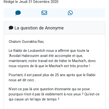
Rédigé le Jeudi 31 Décembre 2020
Il reste 49 places pour étudier en groupe sur Zoom
3 personnes viennent de nous rejoindre sur WhatsApp
2 personnes viennent de nous rejoindre sur WhatsApp
2 nouvelles musiques dans Torah-Box Music
La question de Anonyme
6 personnes viennent de nous rejoindre sur WhatsApp
Chalom Ouvrakha Rav,
Le Rabbi de Loubavitch nous a affirmé que toute la
'Avodat Habirourim avait été accomplie et que,
maintenant, notre travail est de hâter le Machia'h, donc
nous voyons de là que le Machia'h est très proche !
Pourtant, il est passé plus de 25 ans après que le Rabbi
nous ait dit ceci...
N'est-ce pas là une question étonnante qui se pose :
pourquoi n'est-il pas là visiblement à nos yeux ? Qu'est-ce
qui cause un tel laps de temps ?