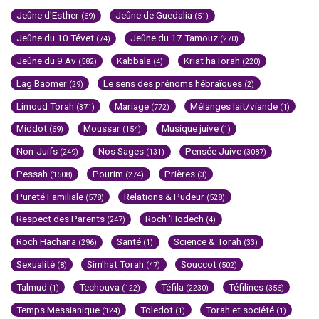
Jeûne d'Esther
Jeûne de Guedalia
(69)
(51)
Jeûne du 10 Tévet
Jeûne du 17 Tamouz
(74)
(270)
Jeûne du 9 Av
Kabbala
Kriat haTorah
(582)
(4)
(220)
Lag Baomer
Le sens des prénoms hébraïques
(29)
(2)
Limoud Torah
Mariage
Mélanges lait/viande
(371)
(772)
(1)
Middot
Moussar
Musique juive
(69)
(154)
(1)
Non-Juifs
Nos Sages
Pensée Juive
(249)
(131)
(3087)
Pessah
Pourim
Prières
(1508)
(274)
(3)
Pureté Familiale
Relations & Pudeur
(578)
(528)
Respect des Parents
Roch 'Hodech
(247)
(4)
Roch Hachana
Santé
Science & Torah
(296)
(1)
(33)
Sexualité
Sim'hat Torah
Souccot
(8)
(47)
(502)
Talmud
Techouva
Téfila
Téfilines
(1)
(122)
(2230)
(356)
Temps Messianique
Toledot
Torah et société
(124)
(1)
(1)