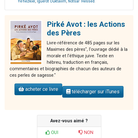
Yé’hezkiel
,
Iguérot Ouktavim
,
Notsar 'Hessed
.
Pirké Avot : les Actions
des Pères
Livre-référence de 485 pages sur les
Maximes des pères", l'ouvrage dédié à la
morale et l'éthique juive. Texte en
hébreu, traduction en français,
commentaires et biographies de chacun des auteurs de
ces perles de sagesse."
acheter ce livre
télécharger sur iTunes
Avez-vous aimé ?
OUI
NON