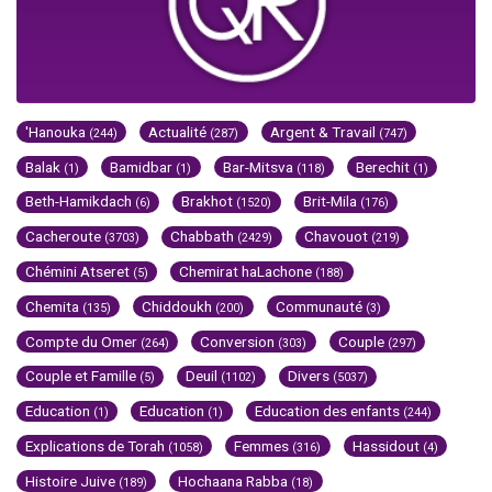
'Hanouka
Actualité
Argent & Travail
(244)
(287)
(747)
Balak
Bamidbar
Bar-Mitsva
Berechit
(1)
(1)
(118)
(1)
Beth-Hamikdach
Brakhot
Brit-Mila
(6)
(1520)
(176)
Cacheroute
Chabbath
Chavouot
(3703)
(2429)
(219)
Chémini Atseret
Chemirat haLachone
(5)
(188)
Chemita
Chiddoukh
Communauté
(135)
(200)
(3)
Compte du Omer
Conversion
Couple
(264)
(303)
(297)
Couple et Famille
Deuil
Divers
(5)
(1102)
(5037)
Education
Education
Education des enfants
(1)
(1)
(244)
Explications de Torah
Femmes
Hassidout
(1058)
(316)
(4)
Histoire Juive
Hochaana Rabba
(189)
(18)