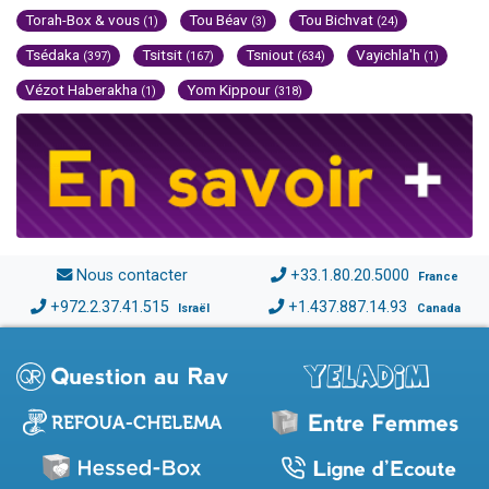
Torah-Box & vous
Tou Béav
Tou Bichvat
(1)
(3)
(24)
Tsédaka
Tsitsit
Tsniout
Vayichla'h
(397)
(167)
(634)
(1)
Vézot Haberakha
Yom Kippour
(1)
(318)
Nous contacter
+33.1.80.20.5000
France
+972.2.37.41.515
+1.437.887.14.93
Israël
Canada