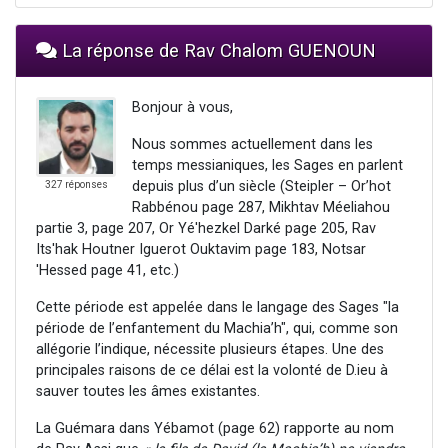
La réponse de Rav Chalom GUENOUN
Bonjour à vous,
Nous sommes actuellement dans les
temps messianiques, les Sages en parlent
depuis plus d’un siècle (Steipler – Or’hot
327 réponses
Rabbénou page 287, Mikhtav Méeliahou
partie 3, page 207, Or Yé'hezkel Darké page 205, Rav
Its'hak Houtner Iguerot Ouktavim page 183, Notsar
'Hessed page 41, etc.)
Cette période est appelée dans le langage des Sages "la
période de l’enfantement du Machia’h", qui, comme son
allégorie l’indique, nécessite plusieurs étapes. Une des
principales raisons de ce délai est la volonté de D.ieu à
sauver toutes les âmes existantes.
La Guémara dans Yébamot (page 62) rapporte au nom