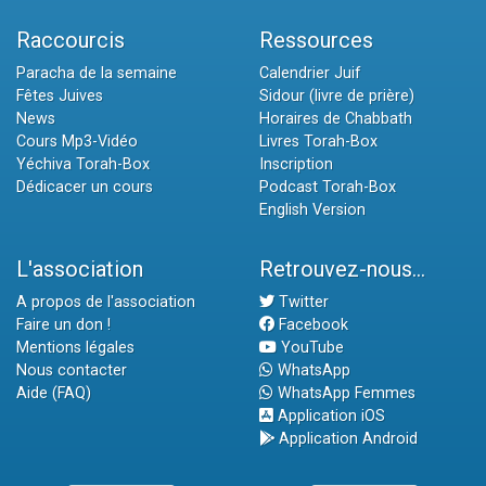
Raccourcis
Ressources
Paracha de la semaine
Calendrier Juif
Fêtes Juives
Sidour (livre de prière)
News
Horaires de Chabbath
Cours Mp3-Vidéo
Livres Torah-Box
Yéchiva Torah-Box
Inscription
Dédicacer un cours
Podcast Torah-Box
English Version
L'association
Retrouvez-nous...
A propos de l'association
Twitter
Faire un don !
Facebook
Mentions légales
YouTube
Nous contacter
WhatsApp
Aide (FAQ)
WhatsApp Femmes
Application iOS
Application Android