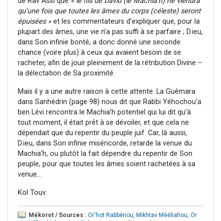
de Rav Assi que
« le fils de David (le Machia’h) ne viendra
qu’une fois que toutes les âmes du corps (céleste) seront
épuisées »
et les commentateurs d’expliquer que, pour la
plupart des âmes, une vie n’a pas suffi à se parfaire ; D.ieu,
dans Son infinie bonté, a donc donné une seconde
chance (voire plus) à ceux qui avaient besoin de se
racheter, afin de jouir pleinement de la rétribution Divine –
la délectation de Sa proximité.
Mais il y a une autre raison à cette attente. La Guémara
dans Sanhédrin (page 98) nous dit que Rabbi Yéhochou'a
ben Lévi rencontra le Machia’h potentiel qui lui dit qu’à
tout moment, il était prêt à se dévoiler, et que cela ne
dépendait que du repentir du peuple juif. Car, là aussi,
D.ieu, dans Son infinie miséricorde, retarde la venue du
Machia’h, ou plutôt la fait dépendre du repentir de Son
peuple, pour que toutes les âmes soient rachetées à sa
venue…
Kol Touv.
Mékorot / Sources :
Or'hot Rabbénou
,
Mikhtav Mééliahou
,
Or