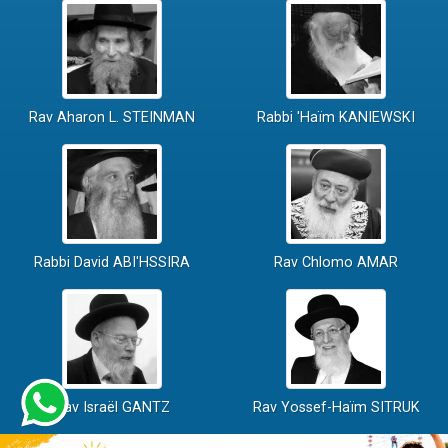
Rav Aharon L. STEINMAN
Rabbi 'Haïm KANIEWSKI
Rabbi David ABI'HSSIRA
Rav Chlomo AMAR
Rav Israël GANTZ
Rav Yossef-Haïm SITRUK