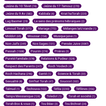
Jeûne du 10 Tévet
Jeûne du 17 Tamouz
(74)
(270)
Jeûne du 9 Av
Kabbala
Kriat haTorah
(582)
(4)
(220)
Lag Baomer
Le sens des prénoms hébraïques
(29)
(2)
Limoud Torah
Mariage
Mélanges lait/viande
(371)
(772)
(1)
Middot
Moussar
Musique juive
(69)
(154)
(1)
Non-Juifs
Nos Sages
Pensée Juive
(249)
(131)
(3087)
Pessah
Pourim
Prières
(1508)
(274)
(3)
Pureté Familiale
Relations & Pudeur
(578)
(528)
Respect des Parents
Roch 'Hodech
(247)
(4)
Roch Hachana
Santé
Science & Torah
(296)
(1)
(33)
Sexualité
Sim'hat Torah
Souccot
(8)
(47)
(502)
Talmud
Techouva
Téfila
Téfilines
(1)
(122)
(2230)
(356)
Temps Messianique
Toledot
Torah et société
(124)
(1)
(1)
Torah-Box & vous
Tou Béav
Tou Bichvat
(1)
(3)
(24)