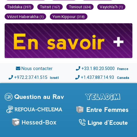
Tsédaka
Tsitsit
Tsniout
Vayichla'h
(397)
(167)
(634)
(1)
Vézot Haberakha
Yom Kippour
(1)
(318)
Nous contacter
+33.1.80.20.5000
France
+972.2.37.41.515
+1.437.887.14.93
Israël
Canada