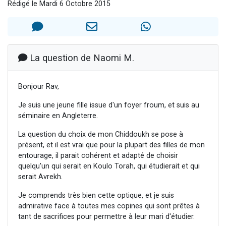
Rédigé le Mardi 6 Octobre 2015
Il reste 49 places pour étudier en groupe sur Zoom
12 nouvelles musiques dans Torah-Box Music
3 personnes viennent de nous rejoindre sur WhatsApp
2 personnes viennent de nous rejoindre sur WhatsApp
La question de Naomi M.
2 personnes viennent de nous rejoindre sur WhatsApp
Bonjour Rav,
Je suis une jeune fille issue d'un foyer froum, et suis au
séminaire en Angleterre.
La question du choix de mon Chiddoukh se pose à
présent, et il est vrai que pour la plupart des filles de mon
entourage, il parait cohérent et adapté de choisir
quelqu'un qui serait en Koulo Torah, qui étudierait et qui
serait Avrekh.
Je comprends très bien cette optique, et je suis
admirative face à toutes mes copines qui sont prêtes à
tant de sacrifices pour permettre à leur mari d'étudier.