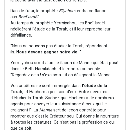
la cacha avant la destruction du Temple.
Dans le futur, le prophète
Eliyahou
rendra ce flacon
aux
Bneï Israël.
Au temps du prophète Yermiyahou, les Bneï Israël
négligèrent l'étude de la Torah, et il leur reprocha leur
défaillance.
"Nous ne pouvons pas étudier la Torah, répondirent-
ils.
Nous devons gagner notre vie
!"
Yermiyahou sortit alors le flacon de Manne qui était posé
dans le Beth-Hamikdach et le montra au peuple.
"Regardez cela ! s'exclama-t-il en désignant la Manne.
Vos ancêtres se sont immergés dans
l'étude de la
Torah
, et Hachem a pris soin d'eux. Votre devoir est
d'étudier la Torah. Sachez que Hachem a de nombreux
agents pour envoyer leur subsistance à ceux qui Le
craignent !". La
Manne
sert de leçon concrète pour
montrer que c'est le Créateur seul Qui donne la nourriture
à toutes les créatures. Ce n'est pas la profession de qui
que ce soit.