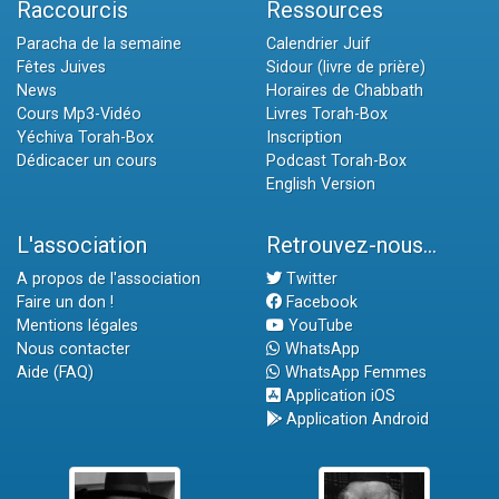
Raccourcis
Ressources
Paracha de la semaine
Calendrier Juif
Fêtes Juives
Sidour (livre de prière)
News
Horaires de Chabbath
Cours Mp3-Vidéo
Livres Torah-Box
Yéchiva Torah-Box
Inscription
Dédicacer un cours
Podcast Torah-Box
English Version
L'association
Retrouvez-nous...
A propos de l'association
Twitter
Faire un don !
Facebook
Mentions légales
YouTube
Nous contacter
WhatsApp
Aide (FAQ)
WhatsApp Femmes
Application iOS
Application Android