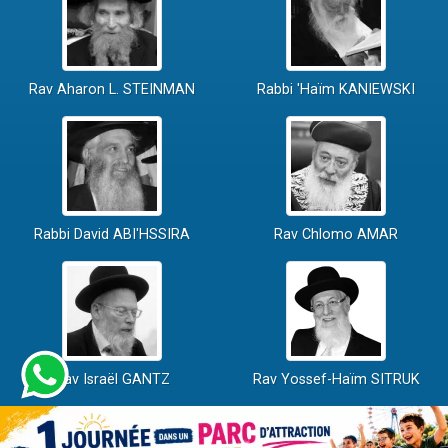
Rav Aharon L. STEINMAN
Rabbi 'Haïm KANIEWSKI
Rabbi David ABI'HSSIRA
Rav Chlomo AMAR
Rav Israël GANTZ
Rav Yossef-Haïm SITRUK