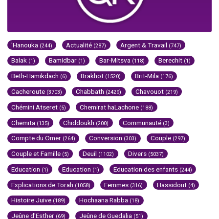
'Hanouka
Actualité
Argent & Travail
(244)
(287)
(747)
Balak
Bamidbar
Bar-Mitsva
Berechit
(1)
(1)
(118)
(1)
Beth-Hamikdach
Brakhot
Brit-Mila
(6)
(1520)
(176)
Cacheroute
Chabbath
Chavouot
(3703)
(2429)
(219)
Chémini Atseret
Chemirat haLachone
(5)
(188)
Chemita
Chiddoukh
Communauté
(135)
(200)
(3)
Compte du Omer
Conversion
Couple
(264)
(303)
(297)
Couple et Famille
Deuil
Divers
(5)
(1102)
(5037)
Education
Education
Education des enfants
(1)
(1)
(244)
Explications de Torah
Femmes
Hassidout
(1058)
(316)
(4)
Histoire Juive
Hochaana Rabba
(189)
(18)
Jeûne d'Esther
Jeûne de Guedalia
(69)
(51)