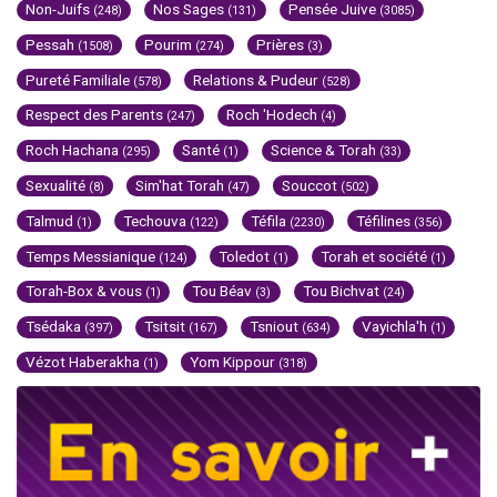
Non-Juifs
Nos Sages
Pensée Juive
(248)
(131)
(3085)
Pessah
Pourim
Prières
(1508)
(274)
(3)
Pureté Familiale
Relations & Pudeur
(578)
(528)
Respect des Parents
Roch 'Hodech
(247)
(4)
Roch Hachana
Santé
Science & Torah
(295)
(1)
(33)
Sexualité
Sim'hat Torah
Souccot
(8)
(47)
(502)
Talmud
Techouva
Téfila
Téfilines
(1)
(122)
(2230)
(356)
Temps Messianique
Toledot
Torah et société
(124)
(1)
(1)
Torah-Box & vous
Tou Béav
Tou Bichvat
(1)
(3)
(24)
Tsédaka
Tsitsit
Tsniout
Vayichla'h
(397)
(167)
(634)
(1)
Vézot Haberakha
Yom Kippour
(1)
(318)