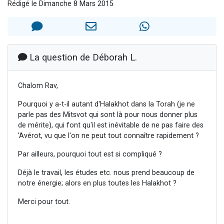
Rédigé le Dimanche 8 Mars 2015
61 personnes viennent de demander une bénédiction
Il reste 49 places pour étudier en groupe sur Zoom
Ariel vient de donner son Maasser
Nathaniel vient de donner son Maasser
La question de Déborah L.
4 personnes viennent de nous rejoindre sur WhatsApp
Chalom Rav,
Pourquoi y a-t-il autant d'Halakhot dans la Torah (je ne
parle pas des Mitsvot qui sont là pour nous donner plus
de mérite), qui font qu'il est inévitable de ne pas faire des
'Avérot, vu que l'on ne peut tout connaître rapidement ?
Par ailleurs, pourquoi tout est si compliqué ?
Déjà le travail, les études etc. nous prend beaucoup de
notre énergie; alors en plus toutes les Halakhot ?
Merci pour tout.