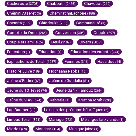
Cacheroute
Chabbath
Chavouot
(3703)
(2426)
(219)
Chémini Atseret
Chemirat haLachone
(5)
(188)
Chemita
Chiddoukh
Communauté
(135)
(200)
(3)
Compte du Omer
Conversion
Couple
(264)
(303)
(297)
Couple et Famille
Deuil
Divers
(5)
(1102)
(5037)
Education
Education
Education des enfants
(1)
(1)
(244)
Explications de Torah
Femmes
Hassidout
(1057)
(316)
(4)
Histoire Juive
Hochaana Rabba
(189)
(18)
Jeûne d'Esther
Jeûne de Guedalia
(69)
(51)
Jeûne du 10 Tévet
Jeûne du 17 Tamouz
(74)
(269)
Jeûne du 9 Av
Kabbala
Kriat haTorah
(574)
(4)
(220)
Lag Baomer
Le sens des prénoms hébraïques
(29)
(2)
Limoud Torah
Mariage
Mélanges lait/viande
(371)
(772)
(1)
Middot
Moussar
Musique juive
(69)
(154)
(1)