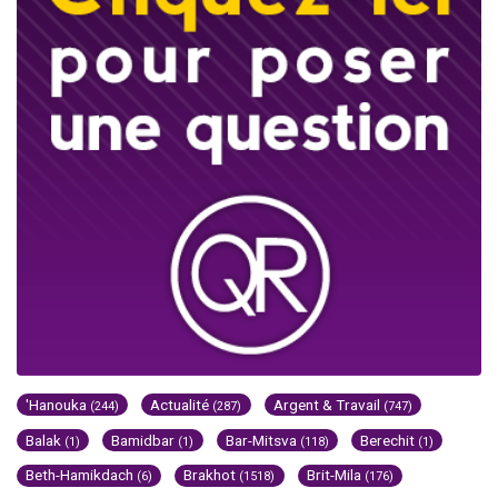
'Hanouka
Actualité
Argent & Travail
(244)
(287)
(747)
Balak
Bamidbar
Bar-Mitsva
Berechit
(1)
(1)
(118)
(1)
Beth-Hamikdach
Brakhot
Brit-Mila
(6)
(1518)
(176)