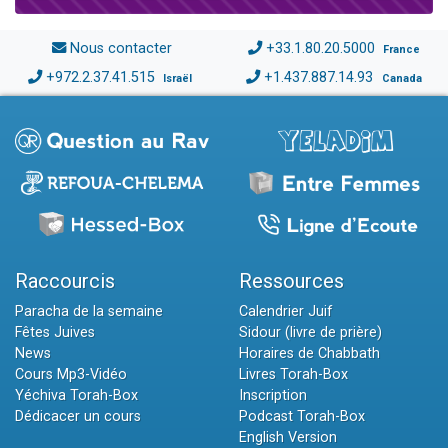
Nous contacter
+33.1.80.20.5000
France
+972.2.37.41.515
+1.437.887.14.93
Israël
Canada
Raccourcis
Ressources
Paracha de la semaine
Calendrier Juif
Fêtes Juives
Sidour (livre de prière)
News
Horaires de Chabbath
Cours Mp3-Vidéo
Livres Torah-Box
Yéchiva Torah-Box
Inscription
Dédicacer un cours
Podcast Torah-Box
English Version