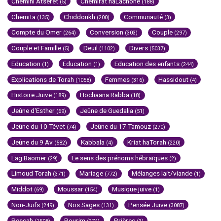
Chémini Atseret
Chemirat haLachone
(5)
(188)
Chemita
Chiddoukh
Communauté
(135)
(200)
(3)
Compte du Omer
Conversion
Couple
(264)
(303)
(297)
Couple et Famille
Deuil
Divers
(5)
(1102)
(5037)
Education
Education
Education des enfants
(1)
(1)
(244)
Explications de Torah
Femmes
Hassidout
(1058)
(316)
(4)
Histoire Juive
Hochaana Rabba
(189)
(18)
Jeûne d'Esther
Jeûne de Guedalia
(69)
(51)
Jeûne du 10 Tévet
Jeûne du 17 Tamouz
(74)
(270)
Jeûne du 9 Av
Kabbala
Kriat haTorah
(582)
(4)
(220)
Lag Baomer
Le sens des prénoms hébraïques
(29)
(2)
Limoud Torah
Mariage
Mélanges lait/viande
(371)
(772)
(1)
Middot
Moussar
Musique juive
(69)
(154)
(1)
Non-Juifs
Nos Sages
Pensée Juive
(249)
(131)
(3087)
Pessah
Pourim
Prières