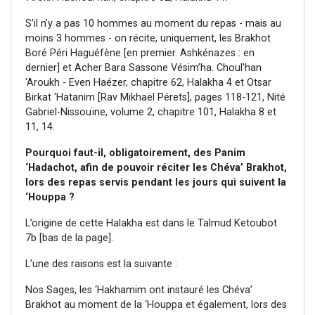
S’il n’y a pas 10 hommes au moment du repas - mais au
moins 3 hommes - on récite, uniquement, les Brakhot
Boré Péri Haguéfène [en premier. Ashkénazes : en
dernier] et Acher Bara Sassone Vésim’ha. Choul'han
‘Aroukh - Even Haézer, chapitre 62, Halakha 4 et Otsar
Birkat ‘Hatanim [Rav Mikhaël Pérets], pages 118-121, Nité
Gabriel-Nissouïne, volume 2, chapitre 101, Halakha 8 et
11, 14.
Pourquoi faut-il, obligatoirement, des Panim
‘Hadachot, afin de pouvoir réciter les Chéva’ Brakhot,
lors des repas servis pendant les jours qui suivent la
‘Houppa ?
L’origine de cette Halakha est dans le Talmud Ketoubot
7b [bas de la page].
L’une des raisons est la suivante :
Nos Sages, les ‘Hakhamim ont instauré les Chéva’
Brakhot au moment de la ‘Houppa et également, lors des