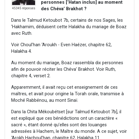
personnes [’Hatan inclus] au moment
des Chéva’ Brakhot ?
45345 réponses
Dans le Talmud Ketoubot 7b, certains de nos Sages, les
‘Hakhamim, déduisent cette Halakha du mariage de Boaz
avec Ruth.
Voir Choul'han ‘Aroukh - Even Haézer, chapitre 62,
Halakha 4.
Au moment du mariage, Boaz rassembla dix personnes
afin de pouvoir réciter les Chéva’ Brakhot. Voir Ruth,
chapitre 4, verset 2.
Apparemment, il avait reçu cet enseignement de ces
maîtres, et avait pour origine la Torah orale, transmise à
Moché Rabbénou, au mont Sinaï.
Dans la Chita Mékoubétset [sur Talmud Ketoubot 7b], il
est expliqué que ces bénédictions ont un caractère «
sacré », étant donné qu’elles sont des louanges
adressées à Hachem, le Maître du monde. A ce sujet, voir
‘Arokh Hachoul’han, chapitre 62, Halakha 11.