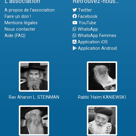
L'association
Retrouvez-nous...
A propos de l'association
Twitter
Faire un don !
Facebook
Mentions légales
YouTube
Nous contacter
WhatsApp
Aide (FAQ)
WhatsApp Femmes
Application iOS
Application Android
Rav Aharon L. STEINMAN
Rabbi 'Haïm KANIEWSKI