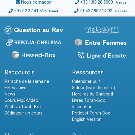
Nous contacter
+33.1.80.20.5000
France
+972.2.37.41.515
+1.437.887.14.93
Israël
Canada
Raccourcis
Ressources
Paracha de la semaine
Calendrier Juif
Fêtes Juives
Sidour (livre de prière)
News
Horaires de Chabbath
Cours Mp3-Vidéo
Livres Torah-Box
Yéchiva Torah-Box
Inscription
Dédicacer un cours
Podcast Torah-Box
English Version