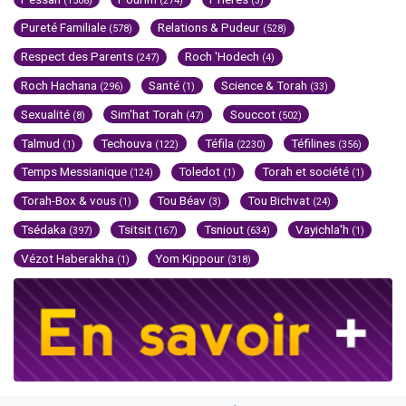
(1508)
(274)
(3)
Pureté Familiale
Relations & Pudeur
(578)
(528)
Respect des Parents
Roch 'Hodech
(247)
(4)
Roch Hachana
Santé
Science & Torah
(296)
(1)
(33)
Sexualité
Sim'hat Torah
Souccot
(8)
(47)
(502)
Talmud
Techouva
Téfila
Téfilines
(1)
(122)
(2230)
(356)
Temps Messianique
Toledot
Torah et société
(124)
(1)
(1)
Torah-Box & vous
Tou Béav
Tou Bichvat
(1)
(3)
(24)
Tsédaka
Tsitsit
Tsniout
Vayichla'h
(397)
(167)
(634)
(1)
Vézot Haberakha
Yom Kippour
(1)
(318)