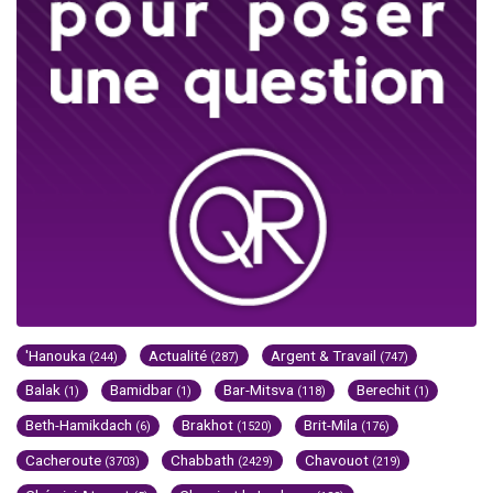
'Hanouka
Actualité
Argent & Travail
(244)
(287)
(747)
Balak
Bamidbar
Bar-Mitsva
Berechit
(1)
(1)
(118)
(1)
Beth-Hamikdach
Brakhot
Brit-Mila
(6)
(1520)
(176)
Cacheroute
Chabbath
Chavouot
(3703)
(2429)
(219)