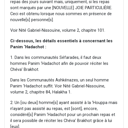
repas des jours suivant mais, uniquement, si les repas
sont marqués par une [NOUVELLE] JOIE PARTICULIÈRE.
Ceci est obtenu lorsque nous sommes en présence de
nouvelle[s] personne[s].
Voir Nité Gabriel-Nissouïne, volume 2, chapitre 101.
Ci-dessous, les détails essentiels à concernant les
Panim ‘Hadachot :
1. Dans les communautés Séfarades, il faut deux
hommes Panim ‘Hadachot afin de pouvoir réciter les
Chéva’ Brakhot.
Dans les Communautés Ashkénazes, un seul homme
Panim ‘Hadachot suffit. Voir Nité Gabriel-Nissouïne,
volume 2, chapitre 84, Halakha 1.
2. Un [ou deux] homme[s] ayant assisté à la ‘Houppa mais
n’ayant pas assisté au repas, est [sont], encore,
considéré[s] Panim ‘Hadachot pour un prochain repas et
il sera possible de réciter les Chéva’ Brakhot grâce à lui
[eux].