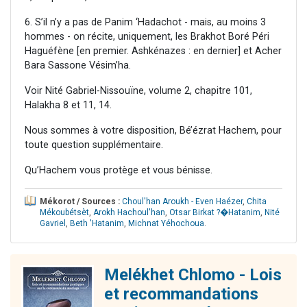
6. S’il n’y a pas de Panim ‘Hadachot - mais, au moins 3
hommes - on récite, uniquement, les Brakhot Boré Péri
Haguéfène [en premier. Ashkénazes : en dernier] et Acher
Bara Sassone Vésim’ha.
Voir Nité Gabriel-Nissouïne, volume 2, chapitre 101,
Halakha 8 et 11, 14.
Nous sommes à votre disposition, Bé’ézrat Hachem, pour
toute question supplémentaire.
Qu’Hachem vous protège et vous bénisse.
Mékorot / Sources :
Choul'han Aroukh - Even Haézer
,
Chita
Mékoubétsèt
,
Arokh Hachoul'han
,
Otsar Birkat ?�Hatanim
,
Nité
Gavriel
,
Beth 'Hatanim
,
Michnat Yéhochoua
.
Melékhet Chlomo - Lois
et recommandations