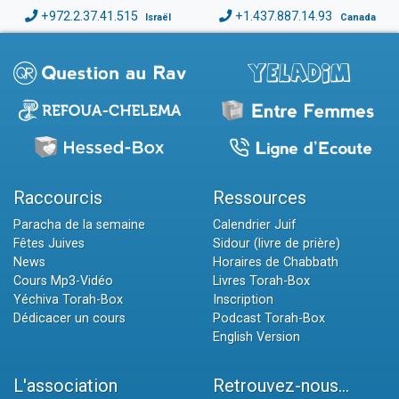
+972.2.37.41.515
+1.437.887.14.93
Israël
Canada
Raccourcis
Ressources
Paracha de la semaine
Calendrier Juif
Fêtes Juives
Sidour (livre de prière)
News
Horaires de Chabbath
Cours Mp3-Vidéo
Livres Torah-Box
Yéchiva Torah-Box
Inscription
Dédicacer un cours
Podcast Torah-Box
English Version
L'association
Retrouvez-nous...