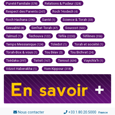
Pureté Familiale
Relations & Pudeur
(578)
(528)
Respect des Parents
Roch 'Hodech
(247)
(4)
Roch Hachana
Santé
Science & Torah
(296)
(1)
(33)
Sexualité
Sim'hat Torah
Souccot
(8)
(47)
(502)
Talmud
Techouva
Téfila
Téfilines
(1)
(122)
(2230)
(356)
Temps Messianique
Toledot
Torah et société
(124)
(1)
(1)
Torah-Box & vous
Tou Béav
Tou Bichvat
(1)
(3)
(24)
Tsédaka
Tsitsit
Tsniout
Vayichla'h
(397)
(167)
(634)
(1)
Vézot Haberakha
Yom Kippour
(1)
(318)
Nous contacter
+33.1.80.20.5000
France