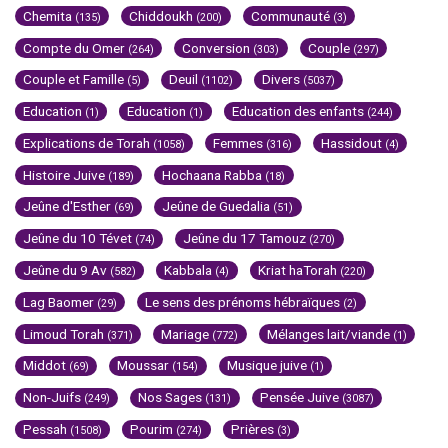
Chemita
Chiddoukh
Communauté
(135)
(200)
(3)
Compte du Omer
Conversion
Couple
(264)
(303)
(297)
Couple et Famille
Deuil
Divers
(5)
(1102)
(5037)
Education
Education
Education des enfants
(1)
(1)
(244)
Explications de Torah
Femmes
Hassidout
(1058)
(316)
(4)
Histoire Juive
Hochaana Rabba
(189)
(18)
Jeûne d'Esther
Jeûne de Guedalia
(69)
(51)
Jeûne du 10 Tévet
Jeûne du 17 Tamouz
(74)
(270)
Jeûne du 9 Av
Kabbala
Kriat haTorah
(582)
(4)
(220)
Lag Baomer
Le sens des prénoms hébraïques
(29)
(2)
Limoud Torah
Mariage
Mélanges lait/viande
(371)
(772)
(1)
Middot
Moussar
Musique juive
(69)
(154)
(1)
Non-Juifs
Nos Sages
Pensée Juive
(249)
(131)
(3087)
Pessah
Pourim
Prières
(1508)
(274)
(3)