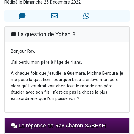
Rédigé le Dimanche 25 Décembre 2022
Il reste 49 places pour étudier en groupe sur Zoom
12 nouvelles musiques dans Torah-Box Music
3 personnes viennent de nous rejoindre sur WhatsApp
2 personnes viennent de nous rejoindre sur WhatsApp
La question de Yohan B.
2 personnes viennent de nous rejoindre sur WhatsApp
Bonjour Rav,
J’ai perdu mon père à l’âge de 4 ans.
A chaque fois que j’étudie la Guemara, Michna Beroura, je
me pose la question : pourquoi D.ieu a enlevé mon père
alors qu'Il voudrait voir chez tout le monde son père
étudier avec son fils ; n'est-ce pas la chose la plus
extraordinaire que l'on puisse voir ?
La réponse de Rav Aharon SABBAH