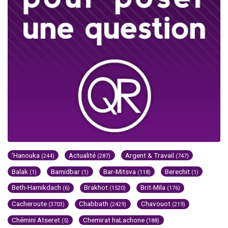
'Hanouka
Actualité
Argent & Travail
(244)
(287)
(747)
Balak
Bamidbar
Bar-Mitsva
Berechit
(1)
(1)
(118)
(1)
Beth-Hamikdach
Brakhot
Brit-Mila
(6)
(1520)
(176)
Cacheroute
Chabbath
Chavouot
(3703)
(2429)
(219)
Chémini Atseret
Chemirat haLachone
(5)
(188)