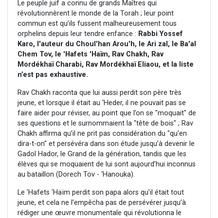
Le peuple juif a connu de grands Maîtres qui
révolutionnèrent le monde de la Torah ; leur point
commun est qu’ils fussent malheureusement tous
orphelins depuis leur tendre enfance :
Rabbi Yossef
Karo, l'auteur du Choul'han Arou'h,
le Ari zal, le Ba'al
Chem Tov, le 'Hafets 'Haïm, Rav Chakh, Rav
Mordékhaï Charabi, Rav Mordékhaï Eliaou, et la liste
n’est pas exhaustive.
Rav Chakh raconta que lui aussi perdit son père très
jeune, et lorsque il était au ‘Heder, il ne pouvait pas se
faire aider pour réviser, au point que l’on se "moquait" de
ses questions et le surnommaient la "tête de bois" ; Rav
Chakh affirma qu’il ne prit pas considération du "qu'en
dira-t-on" et persévéra dans son étude jusqu’à devenir le
Gadol Hador, le Grand de la génération, tandis que les
élèves qui se moquaient de lui sont aujourd’hui inconnus
au bataillon (Dorech Tov - ‘Hanouka).
Le 'Hafets 'Haïm perdit son papa alors qu’il était tout
jeune, et cela ne l’empêcha pas de persévérer jusqu’à
rédiger une œuvre monumentale qui révolutionna le