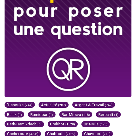
'Hanouka
Actualité
Argent & Travail
(244)
(287)
(747)
Balak
Bamidbar
Bar-Mitsva
Berechit
(1)
(1)
(118)
(1)
Beth-Hamikdach
Brakhot
Brit-Mila
(6)
(1520)
(176)
Cacheroute
Chabbath
Chavouot
(3703)
(2429)
(219)