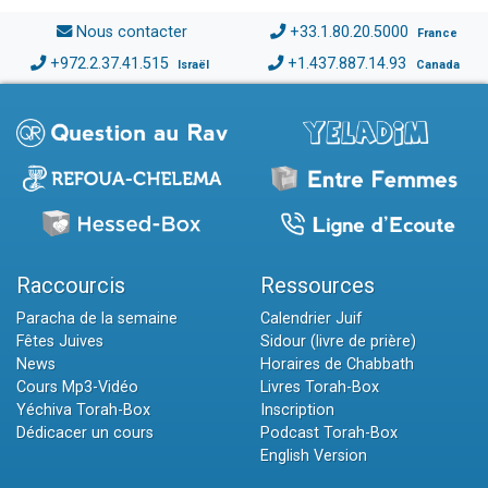
Nous contacter
+33.1.80.20.5000
France
+972.2.37.41.515
+1.437.887.14.93
Israël
Canada
Raccourcis
Ressources
Paracha de la semaine
Calendrier Juif
Fêtes Juives
Sidour (livre de prière)
News
Horaires de Chabbath
Cours Mp3-Vidéo
Livres Torah-Box
Yéchiva Torah-Box
Inscription
Dédicacer un cours
Podcast Torah-Box
English Version