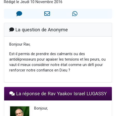
Rédigé le Jeudi 10 Novembre 2016
13 personnes viennent de demander une bénédiction
30 personnes viennent de faire un don pour Sauvez la jambe de Yohan
Il reste 49 places pour étudier en groupe sur Zoom
12 nouvelles musiques dans Torah-Box Music
La question de Anonyme
29 personnes viennent de demander une bénédiction
Bonjour Rav,
Est-il permis de prendre des calmants ou des
antidépresseurs pour apaiser les tensions et les peurs, ou
vaut-il mieux considérer notre état comme un défi pour
renforcer notre confiance en D.ieu ?
La réponse de Rav Yaakov Israel LUGASSY
Bonjour,