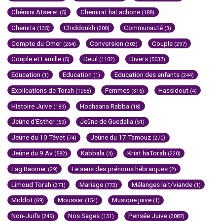
Chémini Atseret
Chemirat haLachone
(5)
(188)
Chemita
Chiddoukh
Communauté
(135)
(200)
(3)
Compte du Omer
Conversion
Couple
(264)
(303)
(297)
Couple et Famille
Deuil
Divers
(5)
(1102)
(5037)
Education
Education
Education des enfants
(1)
(1)
(244)
Explications de Torah
Femmes
Hassidout
(1058)
(316)
(4)
Histoire Juive
Hochaana Rabba
(189)
(18)
Jeûne d'Esther
Jeûne de Guedalia
(69)
(51)
Jeûne du 10 Tévet
Jeûne du 17 Tamouz
(74)
(270)
Jeûne du 9 Av
Kabbala
Kriat haTorah
(582)
(4)
(220)
Lag Baomer
Le sens des prénoms hébraïques
(29)
(2)
Limoud Torah
Mariage
Mélanges lait/viande
(371)
(772)
(1)
Middot
Moussar
Musique juive
(69)
(154)
(1)
Non-Juifs
Nos Sages
Pensée Juive
(249)
(131)
(3087)