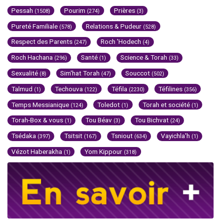
Pessah
Pourim
Prières
(1508)
(274)
(3)
Pureté Familiale
Relations & Pudeur
(578)
(528)
Respect des Parents
Roch 'Hodech
(247)
(4)
Roch Hachana
Santé
Science & Torah
(296)
(1)
(33)
Sexualité
Sim'hat Torah
Souccot
(8)
(47)
(502)
Talmud
Techouva
Téfila
Téfilines
(1)
(122)
(2230)
(356)
Temps Messianique
Toledot
Torah et société
(124)
(1)
(1)
Torah-Box & vous
Tou Béav
Tou Bichvat
(1)
(3)
(24)
Tsédaka
Tsitsit
Tsniout
Vayichla'h
(397)
(167)
(634)
(1)
Vézot Haberakha
Yom Kippour
(1)
(318)