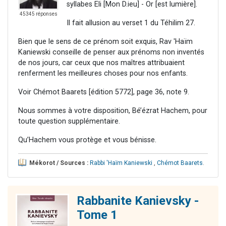
syllabes Eli [Mon D.ieu] - Or [est lumière].
45345 réponses
Il fait allusion au verset 1 du Téhilim 27.
Bien que le sens de ce prénom soit exquis, Rav 'Haïm
Kaniewski conseille de penser aux prénoms non inventés
de nos jours, car ceux que nos maîtres attribuaient
renferment les meilleures choses pour nos enfants.
Voir Chémot Baarets [édition 5772], page 36, note 9.
Nous sommes à votre disposition, Bé’ézrat Hachem, pour
toute question supplémentaire.
Qu’Hachem vous protège et vous bénisse.
Mékorot / Sources :
Rabbi 'Haïm Kaniewski
,
Chémot Baarets
.
Rabbanite Kanievsky -
Tome 1