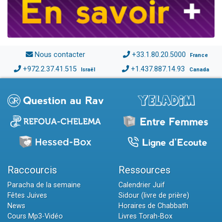
Nous contacter
+33.1.80.20.5000
France
+972.2.37.41.515
+1.437.887.14.93
Israël
Canada
Raccourcis
Ressources
Paracha de la semaine
Calendrier Juif
Fêtes Juives
Sidour (livre de prière)
News
Horaires de Chabbath
Cours Mp3-Vidéo
Livres Torah-Box