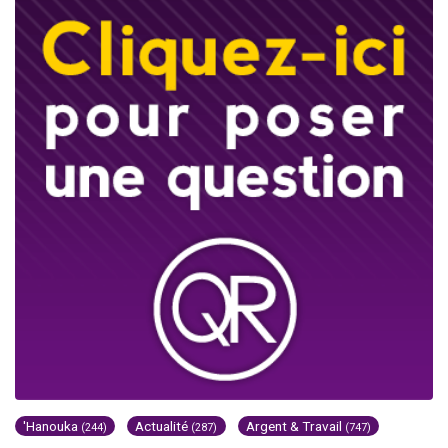
'Hanouka
Actualité
Argent & Travail
(244)
(287)
(747)