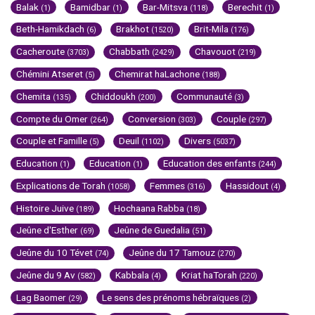
Balak
Bamidbar
Bar-Mitsva
Berechit
(1)
(1)
(118)
(1)
Beth-Hamikdach
Brakhot
Brit-Mila
(6)
(1520)
(176)
Cacheroute
Chabbath
Chavouot
(3703)
(2429)
(219)
Chémini Atseret
Chemirat haLachone
(5)
(188)
Chemita
Chiddoukh
Communauté
(135)
(200)
(3)
Compte du Omer
Conversion
Couple
(264)
(303)
(297)
Couple et Famille
Deuil
Divers
(5)
(1102)
(5037)
Education
Education
Education des enfants
(1)
(1)
(244)
Explications de Torah
Femmes
Hassidout
(1058)
(316)
(4)
Histoire Juive
Hochaana Rabba
(189)
(18)
Jeûne d'Esther
Jeûne de Guedalia
(69)
(51)
Jeûne du 10 Tévet
Jeûne du 17 Tamouz
(74)
(270)
Jeûne du 9 Av
Kabbala
Kriat haTorah
(582)
(4)
(220)
Lag Baomer
Le sens des prénoms hébraïques
(29)
(2)