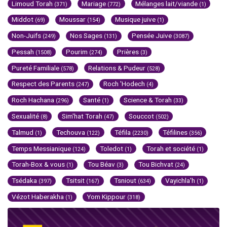
Limoud Torah
Mariage
Mélanges lait/viande
(371)
(772)
(1)
Middot
Moussar
Musique juive
(69)
(154)
(1)
Non-Juifs
Nos Sages
Pensée Juive
(249)
(131)
(3087)
Pessah
Pourim
Prières
(1508)
(274)
(3)
Pureté Familiale
Relations & Pudeur
(578)
(528)
Respect des Parents
Roch 'Hodech
(247)
(4)
Roch Hachana
Santé
Science & Torah
(296)
(1)
(33)
Sexualité
Sim'hat Torah
Souccot
(8)
(47)
(502)
Talmud
Techouva
Téfila
Téfilines
(1)
(122)
(2230)
(356)
Temps Messianique
Toledot
Torah et société
(124)
(1)
(1)
Torah-Box & vous
Tou Béav
Tou Bichvat
(1)
(3)
(24)
Tsédaka
Tsitsit
Tsniout
Vayichla'h
(397)
(167)
(634)
(1)
Vézot Haberakha
Yom Kippour
(1)
(318)