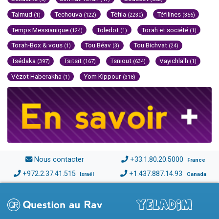
Talmud
Techouva
Téfila
Téfilines
(1)
(122)
(2230)
(356)
Temps Messianique
Toledot
Torah et société
(124)
(1)
(1)
Torah-Box & vous
Tou Béav
Tou Bichvat
(1)
(3)
(24)
Tsédaka
Tsitsit
Tsniout
Vayichla'h
(397)
(167)
(634)
(1)
Vézot Haberakha
Yom Kippour
(1)
(318)
Nous contacter
+33.1.80.20.5000
France
+972.2.37.41.515
+1.437.887.14.93
Israël
Canada