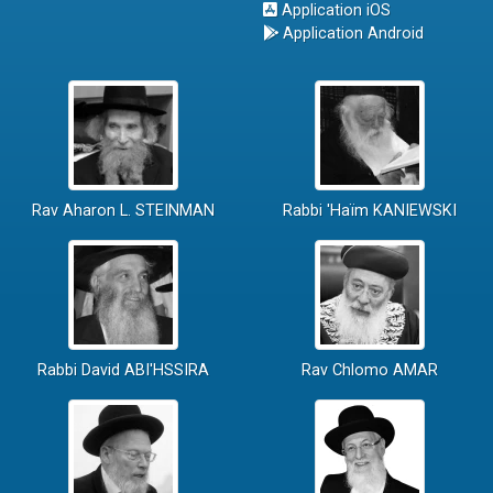
Application iOS
Application Android
Rav Aharon L. STEINMAN
Rabbi 'Haïm KANIEWSKI
Rabbi David ABI'HSSIRA
Rav Chlomo AMAR