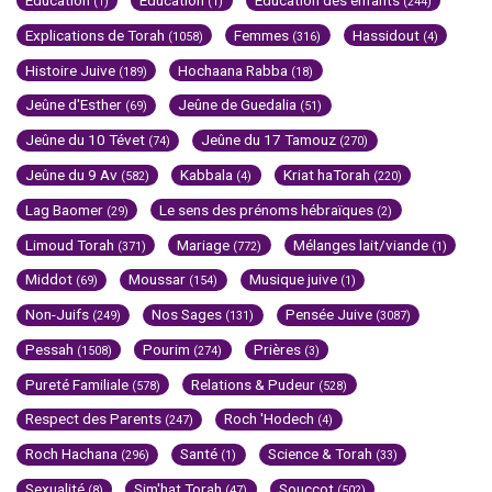
Education
Education
Education des enfants
(1)
(1)
(244)
Explications de Torah
Femmes
Hassidout
(1058)
(316)
(4)
Histoire Juive
Hochaana Rabba
(189)
(18)
Jeûne d'Esther
Jeûne de Guedalia
(69)
(51)
Jeûne du 10 Tévet
Jeûne du 17 Tamouz
(74)
(270)
Jeûne du 9 Av
Kabbala
Kriat haTorah
(582)
(4)
(220)
Lag Baomer
Le sens des prénoms hébraïques
(29)
(2)
Limoud Torah
Mariage
Mélanges lait/viande
(371)
(772)
(1)
Middot
Moussar
Musique juive
(69)
(154)
(1)
Non-Juifs
Nos Sages
Pensée Juive
(249)
(131)
(3087)
Pessah
Pourim
Prières
(1508)
(274)
(3)
Pureté Familiale
Relations & Pudeur
(578)
(528)
Respect des Parents
Roch 'Hodech
(247)
(4)
Roch Hachana
Santé
Science & Torah
(296)
(1)
(33)
Sexualité
Sim'hat Torah
Souccot
(8)
(47)
(502)