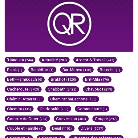
'Hanouka
Actualité
Argent & Travail
(244)
(287)
(747)
Balak
Bamidbar
Bar-Mitsva
Berechit
(1)
(1)
(118)
(1)
Beth-Hamikdach
Brakhot
Brit-Mila
(6)
(1520)
(176)
Cacheroute
Chabbath
Chavouot
(3703)
(2429)
(219)
Chémini Atseret
Chemirat haLachone
(5)
(188)
Chemita
Chiddoukh
Communauté
(135)
(200)
(3)
Compte du Omer
Conversion
Couple
(264)
(303)
(297)
Couple et Famille
Deuil
Divers
(5)
(1102)
(5037)