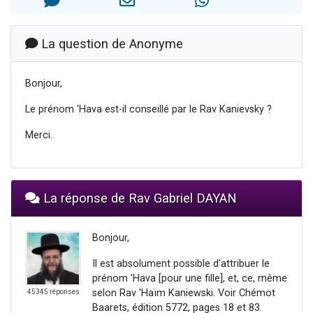
3 personnes viennent de nous rejoindre sur WhatsApp
3 personnes viennent de faire un don pour 5 jours de vacances aux Orphelins
La question de Anonyme
Odaya vient de donner son Maasser
13 personnes viennent de demander une bénédiction
Bonjour,
3 personnes viennent de nous rejoindre sur WhatsApp
Le prénom 'Hava est-il conseillé par le Rav Kanievsky ?
Merci.
La réponse de Rav Gabriel DAYAN
Bonjour,
Il est absolument possible d'attribuer le
prénom 'Hava [pour une fille], et, ce, même
selon Rav 'Haïm Kaniewski. Voir Chémot
45345 réponses
Baarets, édition 5772, pages 18 et 83.