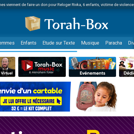
es viennent de faire un don pour Reloger Rivka, 6 enfants, victime de violences
es viennent de faire un don pour 1 Journée de Vacances Pour les Enfants
 viennent de demander une bénédiction
viennent de nous rejoindre sur WhatsApp
49 places pour étudier en groupe sur Zoom
emmes
Enfants
Etude sur Texte
Musique
Paracha
Di
nes viennent de faire un don pour Diane, 80 ans, dans un appartement insalu
 donner son Maasser
viennent de nous rejoindre sur WhatsApp
viennent de nous rejoindre sur WhatsApp
es viennent de faire un don pour 5 jours de vacances aux Orphelins
de donner son Maasser
viennent de nous rejoindre sur WhatsApp
 viennent de demander une bénédiction
lles musiques dans Torah-Box Music
nnes viennent de faire un don pour Sauvez la jambe de Yohan