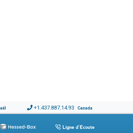
+1.437.887.14.93
raël
Canada