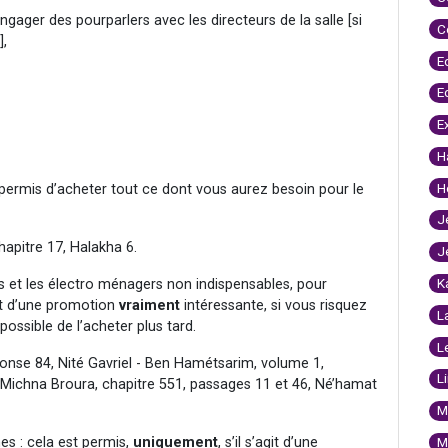
gager des pourparlers avec les directeurs de la salle [si
C
],
E
E
E
H
H
st permis d’acheter tout ce dont vous aurez besoin pour le
J
hapitre 17, Halakha 6.
J
K
s et les électro ménagers non indispensables, pour
agit d’une promotion
vraiment
intéressante, si vous risquez
L
 possible de l’acheter plus tard.
L
onse 84, Nité Gavriel - Ben Hamétsarim, volume 1,
L
, Michna Broura, chapitre 551, passages 11 et 46, Né’hamat
M
es : cela est permis,
uniquement
, s’il s’agit d’une
M