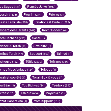
os Sages
Pensée Juive
(131)
(3087)
essah
Pourim
Prières
(1508)
(274)
(3)
ureté Familiale
Relations & Pudeur
(578)
(528)
espect des Parents
Roch 'Hodech
(247)
(4)
och Hachana
Santé
(296)
(1)
cience & Torah
Sexualité
(33)
(8)
im'hat Torah
Souccot
Talmud
(47)
(502)
(1)
echouva
Téfila
Téfilines
(122)
(2230)
(356)
emps Messianique
Toledot
(124)
(1)
orah et société
Torah-Box & vous
(1)
(1)
ou Béav
Tou Bichvat
Tsédaka
(3)
(24)
(397)
sitsit
Tsniout
Vayichla'h
(167)
(634)
(1)
ézot Haberakha
Yom Kippour
(1)
(318)