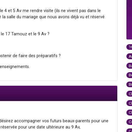
e 4 et 5 Av me rendre visite (ils ne vivent pas dans le
r la salle du mariage que nous avons déjà vu et réservé
e le 17 Tamouz et le 9 Av ?
'
tenir de faire des préparatifs ?
A
B
 enseignements.
B
B
C
C
C
 désirez accompagner vos futurs beaux-parents pour une
C
à réservée pour une date ultérieure au 9 Av,
C