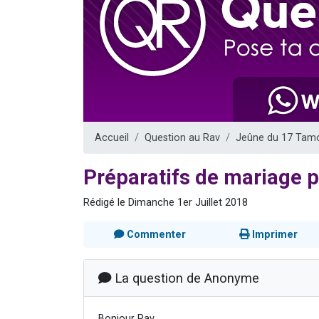
Il reste 
3 personnes 
2 personnes 
2 nouvel
6 personnes 
Accueil
Question au Rav
Jeûne du 17 Tam
Préparatifs de mariage 
Rédigé le Dimanche 1er Juillet 2018
Commenter
Imprimer
La question de Anonyme
Bonjour Rav,