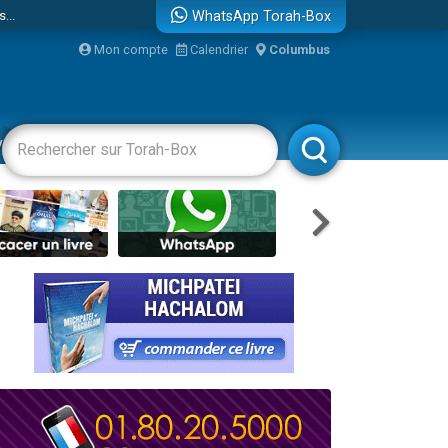
...
WhatsApp Torah-Box
Mon compte
Calendrier
Columbus
vertissements
Livres
Rabbanim
bre