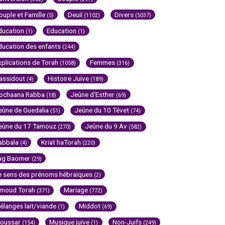
ouple et Famille
Deuil
Divers
(5)
(1102)
(5037)
ducation
Education
(1)
(1)
ducation des enfants
(244)
xplications de Torah
Femmes
(1058)
(316)
assidout
Histoire Juive
(4)
(189)
ochaana Rabba
Jeûne d'Esther
(18)
(69)
eûne de Guedalia
Jeûne du 10 Tévet
(51)
(74)
eûne du 17 Tamouz
Jeûne du 9 Av
(270)
(582)
abbala
Kriat haTorah
(4)
(220)
ag Baomer
(29)
e sens des prénoms hébraïques
(2)
imoud Torah
Mariage
(371)
(772)
élanges lait/viande
Middot
(1)
(69)
oussar
Musique juive
Non-Juifs
(154)
(1)
(249)