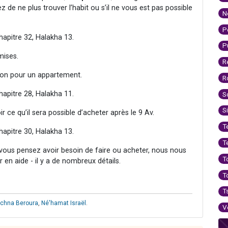
z de ne plus trouver l’habit ou s’il ne vous est pas possible
N
P
hapitre 32, Halakha 13.
P
mises.
R
tion pour un appartement.
R
hapitre 28, Halakha 11.
S
S
ir ce qu’il sera possible d’acheter après le 9 Av.
T
hapitre 30, Halakha 13.
T
 vous pensez avoir besoin de faire ou acheter, nous nous
T
 en aide - il y a de nombreux détails.
T
T
chna Beroura
,
Né'hamat Israël
.
V