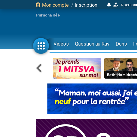
Mon compte
/
Inscription
4 personn
2 personn
Paracha Réé
17 personnes
4 personnes 
Il reste 
Vidéos
Question au Rav
Dons
F
23 person
Eva vient de
4 personnes 
3 personnes 
3 personn
Odaya vient 
2 personnes 
13 personnes
12 nouve
30 perso