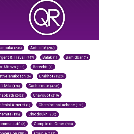
Hanouka
Actualité
(244)
(287)
rgent & Travail
Balak
Bamidbar
(747)
(1)
(1)
ar-Mitsva
Berechit
(118)
(1)
eth-Hamikdach
Brakhot
(6)
(1520)
rit-Mila
Cacheroute
(176)
(3703)
habbath
Chavouot
(2429)
(219)
hémini Atseret
Chemirat haLachone
(5)
(188)
hemita
Chiddoukh
(135)
(200)
ommunauté
Compte du Omer
(3)
(264)
onversion
Couple
(303)
(297)